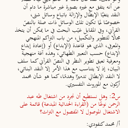
عن أنه يتفق مع غيره بصورة غير مباشرة ما دام أن
النقد يتغيَّا الإبطال والإزالة باتباع وسائل شتى،
خصوصًا لمّا تكون تلك الوسائل ذات صلة بالنصّ
القرآني، وفي المقابل غيّب البحث في ما يمكن أن يتخذ
مجالًا للتطوير والتكميل، من باب التراكم المنهجي
والمعرفي، الذي هو قاعدة (الإبداع) أو (إعادة إبداع
الإبداع) حسب التعبير الطهائي، وهذه آفة منهجية
ومعرفية تعيق تطوير النظر في النصّ القرآني كما سلف
البيان، إذ لا يتناسب مع هذا الأمر إلا النقد البنائي،
لا النقد الإبطالي تدميرًا وهدمًا، كما هو شأن محمد
أركون مع الموروث التفسيري.
س2: وهل نستطيع أن نجرد من اشتغال طه عبد
الرحمن نوعًا من (القراءة الحداثية المبدعة) قائمة على
الاشتغال الموصول لا المفصول مع التراث؟
أ/ محمد كنفودي: