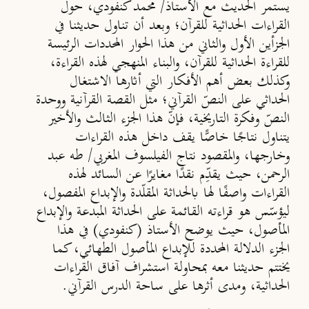
يستمر الحديث مع الأستاذ/ محمد كنفودي، حول
القراءات الحداثية للقرآن؛ وبعد أن تناول حديثنا في
الجزأين الأول والثاني من هذا الحوار المحددات الرئيسة
للقراءة الحداثية للقرآن، والبناء المنهجي لهذه القراءة،
وكذلك بعض أهم الأفكار التي أثارها الاشتغال
الحداثي على النصّ القرآني؛ مثل القصة القرآنية ووحدة
النصّ وفكرة التاريخية، فإنّ هذا الجزء الثالث والأخير
يتناول نتاجًا خاصًّا يقف داخل هذه القراءات
وخارجها، والمقصود نتاج الفيلسوف المغربي/ طه عبد
الرحمن، حيث يقدِّم نقدًا مغايرًا عن السائد لهذه
القراءات واصفًا لها بالحداثة المقلّدة والإبداع المفصول،
ليؤسّس هو قراءته القائمة على الحداثة المبدعة والإبداع
المأصول، حيث يوضح الأستاذ (كنفودي) في هذا
الجزء الدلالة المحددة للإبداع المأصول الطهائي، كما
يختتم حديثنا معه بمحاولة استشراف آفاق القراءات
الحداثية، ومدى أثرها على ساحة الدرس القرآني.