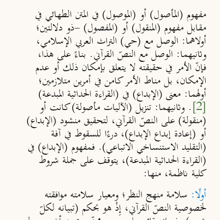
مفهوم (المأصول) أو (الموصول) في المتن الطهائي في
مقابل مفهوم (المنقول) أو (المفصول) -ذو دلالتين؛
أولاهما
: الوصل مع (حي) التراث العربي الإسلامي،
وثانيهما
: الوصل مع النصّ القرآني. بناءً على هذا،
فإنّ الأمر في حقيقته لا يتعلق بإمكان ذلك أو عدم
الإمكان، بل مناط الأمر كامن في أمرين متلازمين؛
أولهما
: معنى (الإبداع) في (القراءة الحداثية المبدعة)
[2]
.
وثانيهما
: تنزيل (الآليات مأصولة) كانت أو
(منقولة) على النصّ القرآني، لتحقيق منشود (الإبداع)
أو (إعادة إبداع الإبداع)، درءًا للسقوط في آفة
(التقليد الاستنساخي الاتباعي). فمفهوم (الإبداع) في
(القراءة الحداثية المبدعة)، يتوقف على جملة شروط
كلية ناظمة، منها:
أولًا:
سلامة منهج النظر؛ ومعيار سلامته موافقته
لخصوصية النصّ القرآني، إِذْ هو بحكم (تبيانه لكلّ