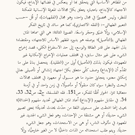
من المظاهر الأساسية التي يتحقق بها أو ينعكس في فضائها الإبداع، فيكون
الاجتهاد كالإبداع، باعتباره يتعلق بكلّ مجالات المعرفة الإنسانية الممكنة
للنظر، وليس محصورًا في مجال واحد، وهو مجال (الفقهيات)، أو قُل -حسب
التعبير الطهائي-: (الفقه الائتماري)، كما هو سائد في تاريخ الفكر
الإسلامي، وإلّا ضيّق وحجّر واسعًا.
الصورة الثالثة:
هي التي سماها المتن
الطهائي بـ(التأصيل)؛ بوصفه هو بدوره المظهر الأساس للاجتهاد، ومقتضاه؛
بذل الجهد على قدر الطاقة والوسع، إلى حد الاستفراغ الكلي، قصد إخراج
الشيء على غير مثال سابق، في مختلف عمليات الإخراج الإمكانية غير
المعهودة، فيكون بذلك (التأصيل) أولى من (التقليد). يتحصل بناءً على ما
تقدَّم أن (الإبداع) وصف كلّي متعلق بكلّ اجتهاد إنشائي أو تأصيلي جمالي
إمكاني معتبر، يتجاوز حدود ما هو مسبوق أو معهود في مختلف مجالات
البحث والنظر؛ سواء كان منقولًا أو مأصولًا، في زمن واحد أو في أزمنة
متعاقبة تترا.
الحوار أفقًا للفكر، ص151. فقه الفلسفة، ج2، ص32، 33،
34. في مقابل مفهوم (الإبداع
)
أعاد المتن الطهائي تحديد مفهوم (الحداثة
)
؛
بحيث إنها
اشتقت على مستوى اللغة من حدّث يحدث تحديثًا؛ بمعنى تصيير
الشيء حديثًا، أو هي مشتقة من الإحداث، وهو فعل الشيء الجديد غير
المعهود في مألوف الناس، أو هي من الاستحداث، وهو جعل الشيء
حديثًا. ويتم طلب استحداثه من الذات داخليًّا لا من الغير خارجيًّا، وإلّا