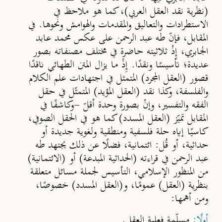
(نظرية نقد العقل العربي)، كما هو ملاحظ في
الاستطرادات والتعاليق والمقدمات والهوامش ونحوها. في
المقابل، فإنّ طه عبد الرحمن على عكس محمد عابد
الجابري، إِذْ ثلاثيته حاضرة في مختلف مصنفاته بصور
عديدة؛ تأسيسًا ونقدًا. إِذْ ما يزال المتن الطهائي ناقدًا
قصور (العقل المجرد) المتمثل في اجتهادات علم الكلام
والفلسفة، وكذا نقد (العقل المؤيد) المتمثّل في حقل
الفقه والتفسير، وإنْ بصورة وحدة أقلّ -وكاشفًا في
المقابل تميّز (العقل المسدد) كما هو في الحقل الصوفي،
كاسيًا إياه حلة فلسفية ومنطقية ولغوية جديدة أو
حداثية، أو قُل: ائتمانية، فضلًا عن ذلك يجتهد طه
عبد الرحمن في قراءته (الحداثية المبدعة) أو (الائتمانية)
من المنظور الإسلامي، التأسيس لجملة مسائل متعلقة
بنظرية (العقل) عمومًا، و(العقل المسدد) خصوصًا،
ومن أهمها:
أولًا:
مسلّمة فعلية العقل.