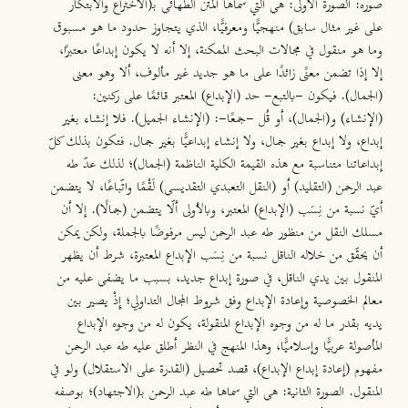
صوره:
الصورة الأولى:
هي التي سماها المتن الطهائي بـ(الاختراع والابتكار
على غير مثال سابق) منهجيًّا ومعرفيًّا، الذي يتجاوز حدود ما هو مسبوق
وما هو منقول في مجالات البحث الممكنة، إلا أنه لا يكون إبداعًا معتبرًا،
إلا إذا تضمن معنًى زائدًا على ما هو جديد غير مألوف، ألا وهو معنى
(الجمال). فيكون -بالتبع- حد (الإبداع) المعتبر قائمًا على ركنين:
(الإنشاء) و(الجمال)، أو قُل -جمعًا-: (الإنشاء الجميل). فلا إنشاء بغير
إبداع، ولا إبداع بغير جمال، ولا إنشاء إبداعي
ًّا
بغير جمال. فتكون بذلك كلّ
إبداعاتنا متناسبة مع هذه القيمة الكلية الناظمة (الجمال)؛ لذلك عدّ طه
عبد الرحمن (التقليد) أو (النقل التعبدي التقديسي) لَقْمًا واتّباعًا، لا يتضمن
أيّ نسبة من نِسَب (الإبداع) المعتبر، وبالأولى ألّا يتضمن (جمالًا). إلا أن
مسلك النقل من منظور طه عبد الرحمن ليس مرفوضًا بالجملة، ولكن يمكن
أن يحقّق من خلاله الناقل نسبة من نِسَب الإبداع المعتبرة، شرط أن يظهر
المنقول بين يدي الناقل، في صورة إبداع جديد، بسبب ما يضفي عليه من
معالم الخصوصية وإعادة الإبداع وفق شروط المجال التداولي؛ إِذْ يصير بين
يديه بقدر ما له من وجوه الإبداع المنقولة، يكون له من وجوه الإبداع
المأصولة عربيًّا وإسلاميًّا، وهذا المنهج في النظر أطلق عليه طه عبد الرحمن
مفهوم (إعادة إبداع الإبداع)، قصد تحصيل (القدرة على الاستقلال) ولو في
المنقول.
الصورة الثانية:
هي التي سماها طه عبد الرحمن بـ(الاجتهاد)؛ بوصفه