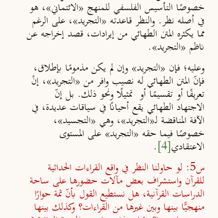
خصوصًا التأسيس الفلسفي للمنهج «الائتماني»، هو
في أصله نظر. والنظر قاعدته «التجريد»، على الرغم
مما يكثره المتن الطهائي من إيرادات، قصد إخراجه عن
ناظم «التجريد».
وعليه؛ فإن «التجريد» وإن لم يكن مذمومًا بإطلاق،
فإنّ المتن الطهائي له نصيب وافر من «التجريد»، إنْ
تعريفًا أو تقسيمًا أو تمثيلًا ونحو ذلك. بل إنّ
الاجتهاد الطهائي يقع أحيانًا في سياقات عديدة، في
الآفة المناقضة لـ«التجريد»، وهي «التجسيد»،
خصوصًا فيما حقه «التجريد» على المستوى
الاعتقادي
[4]
.
س5: لو حاولنا النظر في واقع القراءات الحداثية
للقرآن واستشراف بعض مآلات حضورها على ساحة
الدراسات القرآنية، هل نستطيع القول بأنّ ثمة حوارًا
منهجيًّا بينها وبين غيرها من القراءات؟ وكذلك بينها