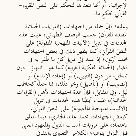
الإجرائية، أم أنها تتعداها لتحكم على النصّ المقروء-
القرآني بحكمٍ ما.
وعليه؛ فإنّ جملة من اجتهادات (القراءات الحداثية
المقلدة للقرآن) حسب الوصف الطهائي، غيّبت هذه
المحددات في تنزيل (الآليات المنهجية المنقولة) على
النصّ القرآني، كما يظهر ذلك في بعض اجتهادات
محمد أركون؛ إذ عمد إلى تنزيل كلّ ما ظفر به في
فضاء (الحداثة الفكرية الغربية) كما هو -انبهارًا- دون
تدخّل، من دون (التبييء) أو (إعادة الإبداع) أو
(تصويب) أو (تأصيل) ونحو ذلك، مما جعله كحاطب
ليلٍ. وفي المقابل، فإنّ عدة اجتهادات لأهل (القراءات
الحداثية)، غيّبت أيضًا هذه المحددات في تنزيل
(الآليات المنهجية المأصولة) على النصّ القرآني،
كبعض اجتهادات محمد عابد الجابري، فيما يتعلق
باعتماده على مرويات أسباب النزول والمعهود العربي
قبل النزول بنوعيه؛ الكلامي التعبيري والثقافي