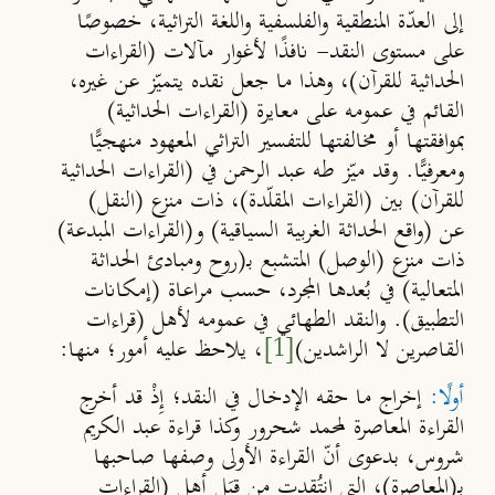
إلى العدّة المنطقية والفلسفية واللغة التراثية، خصوصًا
على مستوى النقد- نافذًا لأغوار مآلات (القراءات
الحداثية للقرآن)، وهذا ما جعل نقده يتميّز عن غيره،
القائم في عمومه على معايرة (القراءات الحداثية)
بموافقتها أو مخالفتها للتفسير التراثي المعهود منهجيًّا
ومعرفيًّا. وقد ميّز طه عبد الرحمن في (القراءات الحداثية
للقرآن) بين (القراءات المقلّدة)، ذات منزع (النقل)
عن (واقع الحداثة الغربية السياقية) و(القراءات المبدعة)
ذات منزع (الوصل) المتشبع بـ(روح ومبادئ الحداثة
المتعالية) في بُعدها المجرد، حسب مراعاة (إمكانات
التطبيق). والنقد الطهائي في عمومه لأهل (قراءات
القاصرين لا الراشدين)
[1]
، يلاحظ عليه أمور؛ منها:
أولًا:
إخراج ما حقه الإدخال في النقد؛ إِذْ قد أخرج
القراءة المعاصرة لمحمد شحرور وكذا قراءة عبد الكريم
شروس، بدعوى أنّ القراءة الأولى وصفها صاحبها
بـ(المعاصرة)، التي انتُقدت من قِبَل أهل (القراءات