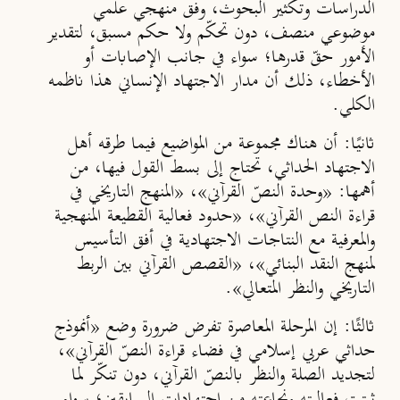
الدراسات وتكثير البحوث، وفق منهجي علمي
موضوعي منصف، دون تحكّم ولا حكم مسبق، لتقدير
الأمور حقّ قدرها؛ سواء في جانب الإصابات أو
الأخطاء، ذلك أن مدار الاجتهاد الإنساني هذا ناظمه
الكلي.
ثانيًا
: أن هناك مجموعة من المواضيع فيما طرقه أهل
الاجتهاد الحداثي، تحتاج إلى بسط القول فيها، من
أهمها: «وحدة النصّ القرآني»، «المنهج التاريخي في
قراءة النص القرآني»، «حدود فعالية القطيعة المنهجية
والمعرفية مع النتاجات الاجتهادية في أفق التأسيس
لمنهج النقد البنائي»، «القصص القرآني بين الربط
التاريخي والنظر المتعالي».
ثالثًا
: إن المرحلة المعاصرة تفرض ضرورة وضع «أنموذج
حداثي عربي إسلامي في فضاء قراءة النصّ القرآني»،
لتجديد الصلة والنظر بالنصّ القرآني، دون تنكّر لما
ثبتت فعاليته ونجاعته من اجتهادات السابقين؛ سواء