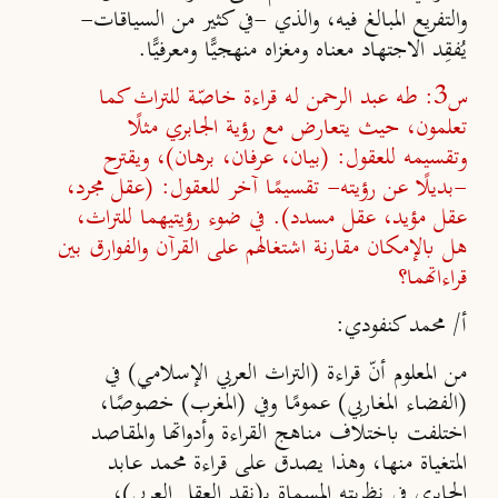
والتفريع المبالغ فيه، والذي -في كثير من السياقات-
يُفقِد الاجتهاد معناه ومغزاه منهجيًّا ومعرفيًّا.
س3: طه عبد الرحمن له قراءة خاصّة للتراث كما
تعلمون، حيث يتعارض مع رؤية الجابري مثلًا
وتقسيمه للعقول: (بيان، عرفان، برهان)، ويقترح
-بديلًا عن رؤيته- تقسيمًا آخر للعقول: (عقل مجرد،
عقل مؤيد، عقل مسدد). في ضوء رؤيتيهما للتراث،
هل بالإمكان مقارنة اشتغالهم على القرآن والفوارق بين
قراءاتهما؟
أ/ محمد كنفودي:
من المعلوم أنّ قراءة (التراث العربي الإسلامي) في
(الفضاء المغاربي) عمومًا وفي (المغرب) خصوصًا،
اختلفت باختلاف مناهج القراءة وأدواتها والمقاصد
المتغياة منها، وهذا يصدق على قراءة محمد عابد
الجابري في نظريته المسماة بـ(نقد العقل العربي)،