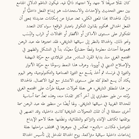
كان نقلًا صريًحا لا جهد ولا اجتهاد ذاتيًّا فيه. فيكون الناظم الدلالي الجامع
بين معنى التحديث والإحداث والاستحداث، هو إبداع الفعل داخليًّا أو
ذاتيًّا. فالحداثة بهذا المعنى الكلي، تعد عبارة عن إمكانات عديدة؛ بمعنى أن
الفعل الحداثي محكوم بقانون التكوثر باعتبار الواقع؛ سواء كان التعدد
المتكوثر على مستوى الأماكن أو الأقطار أو المجالات أو الرتب والنِّسَب
ونحو ذلك. والحداثة بالنظر إلى سياقها التاريخي، فقد اعتبرها طه عبد الرحمن
مجموعةَ أحداث معلومة ونمطًا حضاريًّا معيّنًا، بدأ في التشكل والظهور في
المجتمع الغربي منذ بداية القرن السادس عشر الميلادي مع حركة النهضة
والإصلاح الديني في أوروبا. وعرف هذا النمط رسوخًا مع حركة الأنوار
والثورة في فرنسا، ثم أخذ يتّسع مع الثورة الصناعية والتكنولوجية، وهو اليوم
يكاد أن يسع العالم كله على مستوى الانتشار مع ثورة الاتصال. فالحداثة
من هذا المنطلق التاريخي، هي جملة تحولات عميقة طرأت على المجتمع الغربي
برُمّته من طور حضاري إلى آخر أكثر تقدمًا منه، وهذه تعدُّ سمة أساسية
للحداثة الغربية في سياقها التاريخي. ولها أيضًا من منظور طه عبد الرحمن سمة
أخرى متمثلة في أن تلك التحولات التاريخية كانت داخلية، وقد انصهر في
بوتقتها تكاتف الإنماء والتراكم والتلقائية، ونظَمَها جمعًا لاحم الإبداع
المتواصل، فكانت -بالتبع- تعكس في جوهرها في مختلف مراحلها جملة
إبداعات داخلية سياقية متراكمة.
روح الحداثة المدخل إلى تأسيس الحداثة