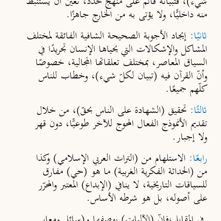
شيء)، فتبيانه قائم على منهج محدّد، تعين أن يستنبط
منه داخليًّا، ولا يؤتى به من الخارج جاهزًا.
ثانيًا:
إيجاد الأجوبة الصحيحة الشافية الفائقة لمختلف
المشاكل والإشكالات التي يحياها الإنسان تجريدًا في
السياق المعاصر، بمختلف تعلقاتها المجالية، خصوصًا
وأنّ القرآن فيه (تبيان لكلّ شيء)، وخطاب للناس
كلّهم جميعًا.
ثالثًا:
تحقيق (الشهادة على الناس بحقّ)، من خلال
تقديم الأنموذج الفعال المحوج للآخر طوعيًّا، دون قهر
ولا إجبار.
رابعًا:
الاستلهام من (التراث العربي الإسلامي) وكذا
من (الحداثة الفكرية الغربية) ما هو (حي) مفارق
للسياقات التاريخية، لا ينافي (الإبداع) المعتبر والمحرّر
على أصوله، بل هو شرطه الأساس.
في المقابل،فإنّ (الآليات) بوصفها و(سائل ومعابر