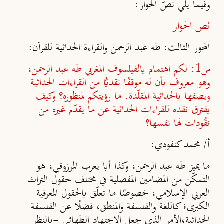
وفيما يلي نصّ الحوار:
نص الحوار
المحور الثالث: طه عبد الرحمن والقراءة الحداثية للقرآن:
س1: لكم اهتمام بالفيلسوف المغربي طه عبد الرحمن،
وهو معروف بأن له موقفًا نقديًّا من القراءات الحداثية
ويصفها بالحداثية المقلّدة. ما رؤيتكم لمنظوره؟ وكيف
يفترق نقده للقراءات الحداثية عن ما يقدّم غيره من
نقُودات لها نفسها؟
أ/ محمد كنفودي:
ما يميز طه عبد الرحمن، وكذا أبا يعرب المرزوقي، هو
التمكّن من المضامين المفصلية في مختلف حقول التراث
العربي الإسلامي، خصوصًا ما تعلّق بالحقول المعرفية
الكبرى؛ كاللغة والفلسفة والمنطق، فضلًا عن الفلسفة
الحداثية،الأمر الذي جعل الاجتهاد الطهائي -بالنظر