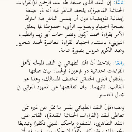
ثالثًا:
إنّ النقد الذي صنفه طه عبد الرحمن لـ(القراءات
الحداثية القاصرة)، يلحظ الناظر فيه أنه ذو صبغة
إبطالية تقويضية، دون أن يلمس الناظر فيه اعترافًا
بصحةِ اجتهادٍ وبصوابِ الرأي، خصوصًا لمّا يتعلق
الأمر بقراءة محمد أركون ونصر حامد أبو زيد والطيب
التيزيني، باستثناء اجتهاد القراءة المعاصرة لمحمد شحرور
وعبد الكريم شروس بصورة عامة.
رابعًا:
يلاحظ أنّ الهمّ الطهائي في النقد الموجَّه لأهل
القراءات الحداثية ذو فرعين؛
أولهما
: بيان صلتها
بالمنقول الغربي الحداثي بمختلف المسالك، وهذا هو
الغالب.
ثانيهما
: بيان انفالصها عن المعهود التراثي في
مجال التفسير.
وعليه؛فإنّ النقد الطهائي بقدر ما تميّز عن غيره ممّن
تعاطى لنقد (القراءات الحداثية المقلدة)، القائم على
النقد الظاهري، المشفوع بالحكم الديني تكفيرًا وتبديعًا
ونحو ذلك، فقد كان نافذًا لا حكم ديني فيه، فضلًا