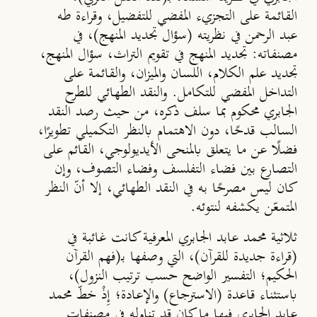
القائمة على التجزيء المفضي للتفضيل، وقراءة طه
عبد الرحمن في نظريته (سؤال تجديد المنهج)، في
مصنفاته: تجديد المنهج في تقويم التراث، سؤال المنهج،
تجديد علم الكلام، اللسان والميزان، والقائمة على
التداخل المفضي للتكامل. والنقد الطهائي للطرح
الجابري محكوم بما سلف ذكره، من حيث رصد النقد
السالب قدحًا، دون الاهتمام بالنظر التكميلي تطويرًا،
فضلًا عن ما يتعلق بالمنحى الأيديولوجي، القائم على
التصارع بين فضاء التفلسف وفضاء التصوف، وإن
كان ليس مصرحًا به في النقد الطهائي، إلا أنّ النظر
المتمعّن يكشفه لنتوئه.
ثلاثية محمد عابد الجابري المعرفية كانت غائبة في
(قراءة جديدة للقرآن)، التي وصفها بـ(فهم القرآن
الحكيم؛ التفسير الواضح حسب ترتيب النزول)،
باستثناء قاعدة (الاسترجاع) والإعادة؛ إِذْ خطّ محمد
عابد الجابري فيها ما كان قد تناوله في مصنفات