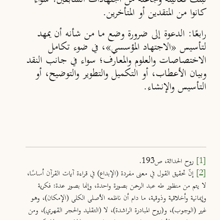
كانوا من المتقدين أو المتأخرين.
رابعًا
: الدعوة إلى ضرورة وضع ما من شأنه أن يمهد
لتأسيس «الاجتهاد المؤسسي»، في ضوء تكامل
الاختصاصات والعلوم والمعارف؛ سواء في جانب النقد
وبيان الأعطاب، أو التكميل والتطوير والتوضيح، أو
التأسيس والإنشاء.
[1]
روح الحداثة، ص193.
[2]
إنّ تحقيق القول في معنى مفردة (الإبداع) في قراءة آيات القرآن أساسًا،
لا يتم من منظور طه عبد الرحمن بصورة واحدة، وإنما بصور عدة: فكرية
وإيمانية وأخلاقية وذوقية، ما دام أن ناظمه الأصلي الكلي (الإمكان)، وهو
غير (الوجوب)، و(روح المبادرة الراشدة)، لا (التقليد والحجر القهري)، ومن