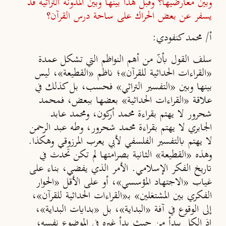
وبين معارضيها؟ وقبل هذا بينها وبين المدونة التراثية قد
يسفر عن بعض الحراك على ساحة درس القرآن؟
أ/ محمد كنفودي:
سلف القول بأنّ من أهم النواظم التي تشكل عمدة
«القراءات الحداثية للقرآن»؛ ناظم «القطيعة»، ليس
بينها وبين «التفسير التراثي» فحسب، بل كذلك في
علاقة «القراءات الحداثية» بعضها ببعض، فمحمد
شحرور لا يهتم بقراءة محمد أركون، ومحمد عابد
الجابري لا يهتم بقراءة محمد شحرور، وطه عبد الرحمن
لا يهتم بالتفسير الفلسفي لأبي يعرب المرزوقي وهكذا.
وهذه «القطيعة» الثانية بصرامتها لم تكن تحدث في
تاريخ الفكر الإسلامي. الأمر الذي يفضي، بناء على
غياب «الاجتهاد المؤسسي»، أو على الأقل «الحوار
الفكري بين المشتغلين» بـ«القراءات الحداثية للقرآن»،
إلى الوقوع في آفة «البداية»، بل «بدايات البداية»،
إذ الكل يبدأ من حيث بدأ غيره في الموضوع نفسه،