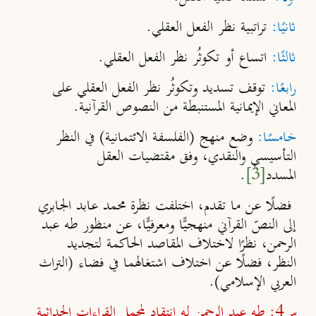
ثانيًا:
تراتبية نظر الفعل العقلي.
ثالثًا:
اتساع أو تكوثُر نظر الفعل العقلي.
رابعًا:
توقف تسديد وتكوثُر نظر الفعل العقلي على
المعاني الإيمانية المستنبطة من النصوص القرآنية.
خامسًا:
وضع منهج (الفلسفة الائتمانية) في النظر
التأسيسي والنقدي، وفق مقتضيات العقل
المسدد
[3]
.
فضلًا عن ما تقدم، اختلفت نظرة محمد عابد الجابري
إلى النصّ القرآني منهجيًّا ومعرفيًّا، عن منظور طه عبد
الرحمن، نظرًا لاختلاف المقاصد الحاكمة لتجديد
النظر، فضلًا عن اختلاف اشتغالهما في فضاء (التراث
العربي الإسلامي).
س4: طه عبد الرحمن له انتقاد لمجمل القراءات الحداثية