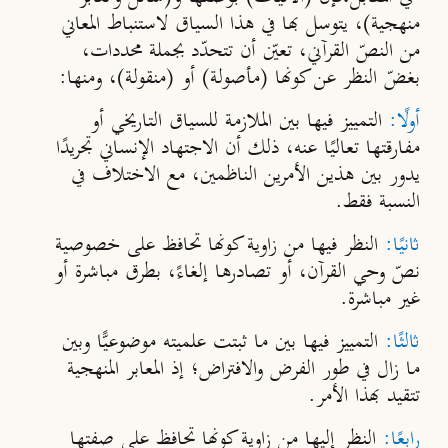
منهجية)، يتوسل بها في هذا السياق لاستنباط المعاني
من النصّ القرآني، تعيّن أن تتحدّد بجملة محددات،
بغضّ النظر عن كونها (مأصولة) أو (منقولة)، ومنها:
أولًا:
التمييز فيها بين الملازمة للسياق التاريخي أو
مفارقتها تعاليًا عنه، ذلك أن الاجتهاد الإنساني تجريدًا
يدور بين هذين الأمرين الناظمين، مع الاختلاف في
النسبة فقط.
ثانيًا:
النظر فيها من زاوية كونها تحافظ على خصوصية
نصّ وحي القرآن، أو تصادرها إلغاءً، بطرق مباشرة أو
غير مباشرة.
ثالثًا:
التمييز فيها بين ما ثبتت علميته موضوعيًّا وبين
ما زال في طور الفرض والافتراض؛ إذ المعابر المنهجية
تتقيد بهذا الأمر.
رابعًا:
النظر إليها من زاوية كونها تحافظ على صفتها