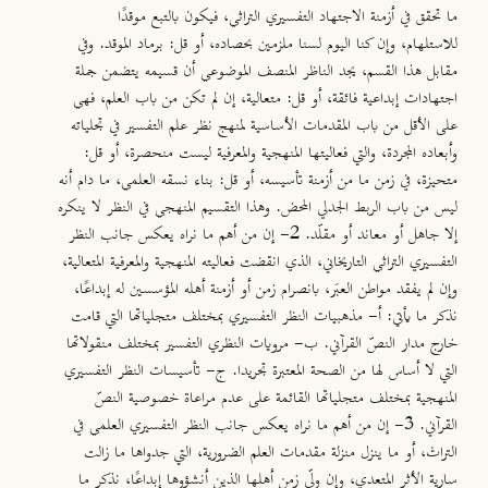
ما تحقق في أزمنة الاجتهاد التفسيري التراثي، فيكون بالتبع موقدًا
للاستلهام، وإن كنا اليوم لسنا ملزمين بحصاده، أو قل: برماد الموقد. وفي
مقابل هذا القسم، يجد الناظر المنصف الموضوعي أن قسيمه يتضمن جملة
اجتهادات إبداعية فائقة، أو قل: متعالية، إن لم تكن من باب العلم، فهي
على الأقل من باب المقدمات الأساسية لمنهج نظر علم التفسير في تجلياته
وأبعاده المجردة، والتي فعاليتها المنهجية والمعرفية ليست منحصرة، أو قل:
متحيزة، في زمن ما من أزمنة تأسيسه، أو قل: بناء نسقه العلمي، ما دام أنه
ليس من باب الربط الجدلي المحض. وهذا التقسيم المنهجي في النظر لا ينكره
إلا جاهل أو معاند أو مقلّد. 2- إن من أهم ما نراه يعكس جانب النظر
التفسيري التراثي التاريخاني، الذي انقضت فعاليته المنهجية والمعرفية المتعالية،
وإن لم يفقد مواطن العبَر، بانصرام زمن أو أزمنة أهله المؤسسين له إبداعًا،
نذكر ما يأتي: أ- مذهبيات النظر التفسيري بمختلف متجلياتها التي قامت
خارج مدار النصّ القرآني. ب- مرويات النظري التفسير بمختلف منقولاتها
التي لا أساس لها من الصحة المعتبرة تجريدا. ج- تأسيسات النظر التفسيري
المنهجية بمختلف متجلياتها القائمة على عدم مراعاة خصوصية النصّ
القرآني. 3- إن من أهم ما نراه يعكس جانب النظر التفسيري العلمي في
التراث، أو ما ينزل منزلة مقدمات العلم الضرورية، التي جدواها ما زالت
سارية الأثر المتعدي، وإن ولّى زمن أهلها الذين أنشؤوها إبداعًا، نذكر ما