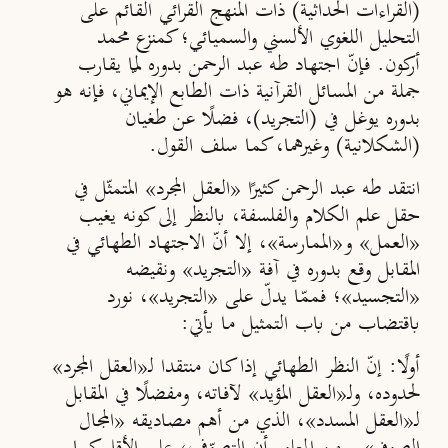
(القراءات الحداثية) ذات المنهج القرائي القائم على
التحليل اللغوي الألسني والسميائي؛ كمنزع محمد
أركون. فإنّ اجتهاد طه عبد الرحمن بدوره لمّا يقارب
جملة من المسائل القرآنية ذات الطابع الإيماني، فإنه هو
بدوره يوغل في (التجريد)، فضلًا عن طغيان
(الشكلانية) وغيرهما، كما سلف القول.
انتقد طه عبد الرحمن كثيرًا «العقل المجرد» المتمثّل في
حقل علم الكلام والفلسفة، بالنظر إلى كونه يغيب
«العمل» و«الممارسة»، إلا أنّ الاجتهاد الطهائي في
المقابل وقع بدوره في آفة «التجريد» ونقيضه
«التجسيد»؛ فممّا يدلّ على «التجريد»، نورد
باقتضاب من باب التمثيل ما يأتي:
أولًا
: إنّ النظر الطهائي إذا كان منتقدا لـ«العقل المجرد»
لحدوده، ولـ«العقل المؤيد» لآفاته، ومفضلًا في المقابل
لـ«العقل المسدد»، الذي من أهم مصاديقه «المجال