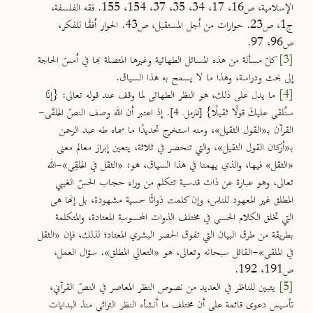
الإسلامية، ص16، 17، 34، 35، 37، 154، 155. فقه الفلسفة،
ج1، ص23. حوارات من أجل المستقبل، ص43. الحوار أفقًا للفكر،
ص96، 97.
[3]
كلّ مسألة من هذه المسائل الطهائية وغيرها المتصلة بها في أمسّ الحاجة
إلى بحث ودراسة، وهذا ما لا يسمح به هذا السياق.
[4]
ما يدل على ذلك، هو النظر الطهائي لما وقف عند قوله تعالى:
{إنّا
سنُلقي عليكَ قولًا ثقيلًا}
. إذ اعتبر أن الله وصف النصّ المُلقَى-
[المزمل. 4]
القرآن بـ«القول الثقيل»، ومنه استخرج تحديدًا ما سماه طه عبد الرحمن
بـ«أركان القول الثقيل»، والتي تنحصر في ثلاثة، يتعين إبراز معالم معنى
«الثقل» فيها، والذي يهمنا في هذا السياق، هو: «الثقل في المُلقِي»-الله
تعالى، وهو عبارة عن ذات قدسية تتكلم من وراء حجاب الحسّ الغيبي
المطلق غير المعهود للناس، وإن كلمت ذواتًا حسية مشهودة، بل إنها هي
التي تخلق الكلام الحسي في مختلف الذوات المحسوسة المعتادة، والمتكلمة
بطريقة من طرق البيان التي تفوق الحصر البشري المعتاد؛ لذلك، فإن «الثقل
في الملقي»-القائل سبحانه وتعالى، هو «التعالي المطلق». سؤال العمل،
ص191، 192.
[5]
يتبين للناظر في العديد من نصوص النظر المعاصر في النصّ القرآني،
تأسيس دعوى قائمة على أن مختلف ما أنشأه النظر التراثي منذ البدايات