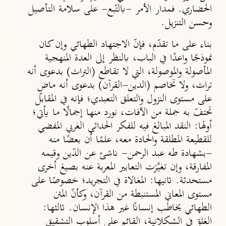
الحضاري. فمدار الأمر -بالتّبع- على سلامة التأصيل
وحسن التنزيل.
بناء على ما تقدّم، فإنّ الاجتهاد الطهائي وإن كان
نموذجًا واعدًا في الباب، بالنظر إلى العدة المنهجية
المأصولة والموصولة، التي لا تقاطع (التراث) بدعوى أنه
تراث، ولا تخاصم (الدين-القرآن) بدعوى أنه ماضٍ
على مستوى النزول والتعلق التعبدي؛ فإنه في المقابل
تحتفّ به جملة من الآفات، نورد منها إجمالًا ما يأتي؛
أولها
: النقد المبالغ فيه للفكر الحداثي الغربي المفضي
للقطيعة المطلقة والحادة معه، علمًا أن بعضًا منه
-بشهادة طه عبد الرحمن- ناشئ عن الدّين وقيمه
المفارقة، وإن تغيَّرَت التعابير المعربة عنه بصيغ أخرى
مستحدثة.
ثانيها
: المغالاة في التجريد؛ خصوصًا على
مستوى المعاني المستنبطة من القرآن، وكأنّ المتن
الطهائي يخاطب إنسانًا غير هذا الإنسان.
ثالثها
:
الغلوّ في الشكلانية، القائم على أسلوب التشقيق