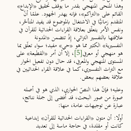
وهذا المنحى المنهجي بقدر ما يوقف تحقيق «الإبداع»
القائم على «التراكم»، فإنه يهدر الجهود. علمًا أنّ
المتقدم زمانيًّا في الاشتغال بالموضوع قد يفيد المتأخّر،
ونفس الأمر يتعلّق بعلاقة القراءات الحداثية للقرآن في
علاقتها بالتفسير التراثي، إِذْ تتضمن «المدونة
التفسيرية» الكثير مما هو «حي» مفيد؛ سواء تعلّق بما
هو منهجي أو معرفي
[5]
، إلا أن أمر «القطيعة» على
المستوى المنهجي والمعرفي، قد حال دون تفعيل الحوار
مع التراث التفسيري، كما في علاقة القراء الحداثيين في
علاقة بعضهم ببعض.
وعليه؛ فإنّ هذا النصّ الحواري، الذي هو في أصله
صورة من صور البحث، قد أفضى إلى جملة نتائج،
عبارة عن توجيهات عامة، منها:
أولًا
: أن متون «القراءات الحداثية للقرآن» إبداعية
كانت أو مقلدة، في حاجة ماسة إلى تعديد