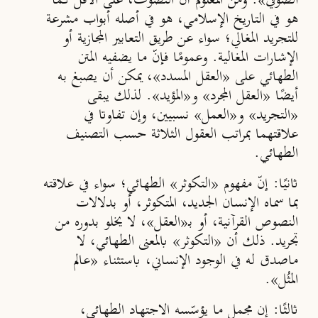
الصوفي». ومن المعلوم أن التصوّف، على الأقل كما
هو في التاريخ الإسلامي، هو في أصله أبواب مشرعة
للتجريد المغالي؛ سواء عن طريق التعابير المجازية أو
الإشارات المغالية. وعمومًا فإنّ ما يضفيه المتن
الطهائي على «العقل المسدد»، يمكن أن يصبغ به
أيضًا «العقل المجرد» و«المؤيد». لذلك يبقى
«التجريد» و«العمل» نسبيين، وإن تفاوتا في
علاقتهما بمراتب العقول الثلاثة حسب التصنيف
الطهائي.
ثانيًا
: إنّ مفهوم «التكوثر» الطهائي؛ سواء في علاقته
بما سماه الإنسان الجديد، المتكوثر، أو بدلالات
النصوص القرآنية، أو بـ«العقل»، لا يخلو بدوره من
تجريد. ذلك أن «التكوثر» بالمعنى الطهائي، لا
ماصدق له في الوجود الإنساني، باستثناء «عالم
المثُل».
ثالثًا
: إن مجمل ما يؤسّسه الاجتهاد الطهائي،