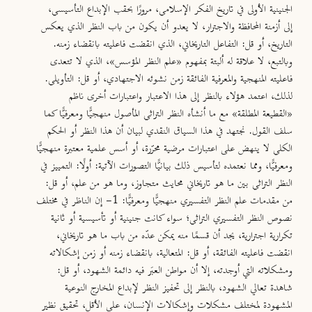
الجنينية الأولى في تاريخ الفكر الإسلامي، مرورًا بحقب الإبداع التأسيسي،
إلى أزمنة المحافظة والاجترار، لا يعدو أن يكون من باب النظر الذي يعكس
التاريخ، أو قل: التفاعل التاريخاني، الذي انقضت فاعليته بانقضاء زمنه.
وبالتبع، لا علاقة له ألبتة بمفهوم «علم النظر المؤسس»، الذي لا تتعدى
فاعليته المنهجية والمعرفية الفائقة زمن نشوئه الاجتهادي، أو قل: التأويلي.
لذلك، اعتمد هؤلاء بالنظر إلى هذا الاعتبار واعتبارات أخرى ناظم
«القطيعة المطلقة» مع ما أنشأه النظر التراثي المأصول منهجيًّا ومعرفيًّا كما
سلف القول. نجتهد في هذا السياق النقدي لبيان أن هذا النظر أو الحكم
الكلي لا ينهض على اعتبارات مرضية محرّرة، أو أسس علمية معتبرة منهجيًّا
ومعرفيًّا، ومما نعتمده لتأسيس ذلك بيانيًّا التصورات الآتية:
أولًا:
التمييز في
النظر التراثي بين ما هو تاريخاني محايث متجاوز، وما هو من علم، أو قل:
من مقدمات علم النظر التفسيري منهجيًّا ومعرفيًّا: 1- إن الناظر في مختلف
نصوص النظر التفسيري التراثي؛ سواء كانت جنينية أو تأسيسية أو ثانية
تكرارية اجترارية، يجد أن قسمًا منه يمكن عدّه من باب ما هو تاريخاني،
انقضت فاعليته الفائقة، أو قل: المتعالية، بانقضاء زمنه أو زمن إشكالاته
ومشكلاته التي أوجدته، إلا أن مواطن العبَر فيه دائمة الشهود، أو قل:
شاهدة تعالي الشهود، بالنظر إلى تحفيز النظر لإبداع المخارج النوعية
المشهودة لمختلف مشكلات وإشكالات الإنسان، على الأقل، تحقيق نظير