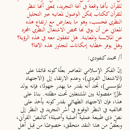
للقرآن بأنها واقعة في آفة التجريد، بمعنى أنها تنظر
للقرآن ككتاب يمكن الوصول لمعانيه عبر التحليل
النظري فحسب، وهو ما يتعارض مع ارتفاع هذه
المعاني عن أن يوفي بها محض الاشتغال النظري المجرد
عن الملابسة والمعاينة. هل تتفقون معه في هذه الرؤية؟
وهل يوفر خطابه إمكانات لتجاوز هذه الآفة؟
أ/ محمد كنفودي:
إنّ الفكر الإسلامي المعاصر بعلّة كونه قائمًا على
(الاشتغال الفردي)، وعدم الارتقاء إلى (الاجتهاد
المؤسسي)، تجد أنه بقدر ما يهدر جهودًا، فإنه يولد
جُزُرًا مفصولة بين المشتغلين تحت مظلته. بناءً على
هذا، فإن الاجتهاد الطهائي بقدر كونه يأخذ على
مخالفيه في النظر الوقوع في أَسْر التجريد في النظر إلى
نصٍّ ذي طبيعة عملية أصلية وأصيلة؛ كالنصّ القرآني،
وبعضٌ من هذا النقد متحقّق، خصوصًا من قِبل أهل