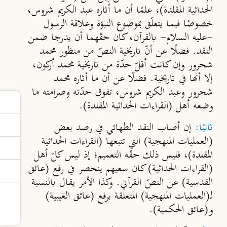
الحداثية المقلدة)، علمًا أن ما أثاره عبد الكريم شروس،
خصوصًا فيما يتعلّق بموضوع النبوّة وعلاقة الرسول
-عليه السلام- بالقرآن، كان حقّهما أن يدرجا ضمن
النقد. فضلًا عن أنّ تاريخية النصّ من منظور محمد
شحرور وإن كانت أقلّ حدّة من تاريخية محمد أركون،
إلا أنها في تاريخية. فضلًا عن أن ما أثاره محمد
شحرور وعبد الكريم شروس، تفوق حدّته وصرامته ما
وضعه أهل (القراءات الحداثية المقلدة).
ثانيًا:
إن أصاب النقد الطهائي في رصد بعض
(العمليات المنهجية) التي تتبعها (القراءات الحداثية
المقلدة)، فليس ذلك حقّه التعميم؛ إذ ليس كلّ أهل
(القراءات الحداثية) كان سعيهم ينحصر في رفع (عائق
القدسية) عن النصّ القرآني. وكذا الأمر يقال بالنسبة
لـ(العمليات المنهجية) المتعلقة برفع (عائق الغيبية)
و(عائق الحكمية).