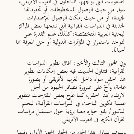
الصعوبات التي يواجهها الباحثون في الغرب الأفريقي،
سواء من حيث الوصول للمخطوطات أو تحقيقاتها
الجيدة، أو من حيث إمكان الوصول للإصدارات
الحديثة في الدراسات القرآنية التي تنتجها بعض المراكز
البحثية العربية المتخصّصة، كذلك عدم القدرة على
التواجد باستمرار في المؤتمرات الدولية أو حتى المعرفة بها
أحيانًا.
وفي
المحور الثالث
والأخير: آفاق تطوير الدراسات
القرآنية، فتناول الحديث فيه بعض إمكانات تطوير
هذا الحقل سواء داخل الغرب الأفريقي أو بصورة
عامة، وألحّ على ضرورة تضافر الجهود من أجل
الارتقاء بهذا الحقل، كما طرح بعض المقترحات لتطوير
عملية تكوين الباحث في الدراسات القرآنية، ليختم
الدكتور/ بللو حواره معنا برؤية حول مستقبل دراسات
القرآن الكريم في الغرب الأفريقي.
وسوف يتناول هذا الجزء من الحوار المحورَ الأول، وفيما