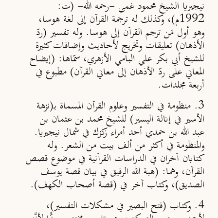
نيجيريا الشيخ محمود غمي -رحمه الله- (ت:
1992م)، وكذلك له ترجمة القرآن إلى لغة هوسا،
وهو أول مَن ترجم القرآن إلى هوسا. وله تفسير (ردّ
الأذهان) تعليقات وتخريج لأحاديث وإضافات كثيرة
للشيخ أبي بكر علي البامي الأزهري، سمّاها: (إيضاح
المعاني على ردّ الأذهان إلى معاني القرآن) مطبوع في
أربعة مجلدات.
3. منظومة في التفسير وعلوم القرآن المسماة بـ(نزهة
الأسير في إنالة اليسير) للشيخ محمد بن عثمان بن
عبد الله بن حمدي أحد أمراء زكزك في شمال نيجيريا.
والمنظومة في أكثر من ألف بيت من الشعر. وله
كتابان آخران في الدراسات القرآنية في موضوع قصص
القرآن، وهما: (هبة الله الرفيق في بيان قصة يوسف
الصديق)، وكتاب آخر في (قصة أصحاب الكهف).
4. وكتاب (فتح البصير في مشكلات التفسير)،