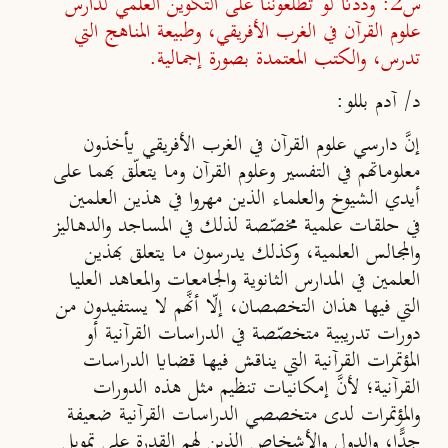
س2: وددنا لو تطلعوننا على التكوين العلمي لدارس
علوم القرآن في الغرب الأفريقي، وطبيعة المناهج التي
تدرس، والكتب المعتمدة بصورة إجمالية.
د/ آدم بللو:
إنَّ دارسي علوم القرآن في الغرب الأفريقي يأخذون
معلوماتهم في التفسير وعلوم القرآن وما يتعلّق بهما على
أيدي الشيوخ والعلماء الذين مهروا في هذين العلمين
في حلقات علمية مخصّصة لذلك في المساجد والدهاليز
والمجالس العلمية، وكذلك يدرسون ما يتعلق بهذين
العلمين في المدارس الثانوية والجامعات والمعاهد العليا
التي فيها هذان التخصصان، إلّا أنَّهم لا يستفيدون من
دورات تدريبية متخصّصة في الدراسات القرآنية أو
المؤتمرات القرآنية التي يناقش فيها قضايا الدراسات
القرآنية؛ لأنَّ إمكانيات تنظيم مثل هذه الدورات
والمؤتمرات لدى متخصصي الدراسات القرآنية ضعيفة
جدًّا، والدول والأشخاص الذين لهم القدرة على تمويل