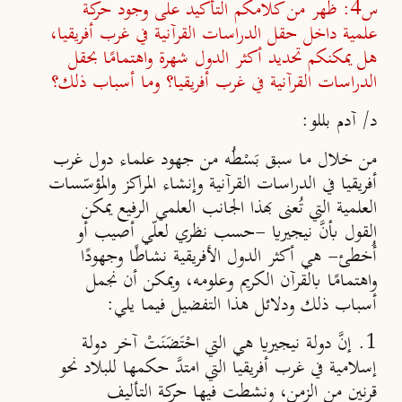
س4: ظهر من كلامكم التأكيد على وجود حركة
علمية داخل حقل الدراسات القرآنية في غرب أفريقيا،
هل يمكنكم تحديد أكثر الدول شهرة واهتمامًا بحقل
الدراسات القرآنية في غرب أفريقيا؟ وما أسباب ذلك؟
د/ آدم بللو:
من خلال ما سبق بَسْطُه من جهود علماء دول غرب
أفريقيا في الدراسات القرآنية وإنشاء المراكز والمؤسّسات
العلمية التي تُعنى بهذا الجانب العلمي الرفيع يمكن
القول بأنَّ نيجيريا -حسب نظري لعلّي أصيب أو
أُخطئ- هي أكثر الدول الأفريقية نشاطًا وجهودًا
واهتمامًا بالقرآن الكريم وعلومه، ويمكن أن نجمل
أسباب ذلك ودلائل هذا التفضيل فيما يلي:
1. إنَّ دولة نيجيريا هي التي احْتَضَنَتْ آخر دولة
إسلامية في غرب أفريقيا التي امتدَّ حكمها للبلاد نحو
قرنين من الزمن، ونشطت فيها حركة التأليف