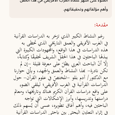
الضوء على أشهر علماء الغرب الأفريقي في هذا الحقل
وأهم مؤلفاتهم وتحقيقاتهم.
مقدمة:
رغم النشاط الكبير الذي تزخر به الدراسات القرآنية
في الغرب الأفريقي والعمق التاريخي الذي تحظى به
هذه الدراسات في هذا الواقع، والمجهودات الكبيرة التي
يبذلها الباحثون في هذا الحقل الشريف تحقيقًا وكتابةً،
إلّا أنّ الباحث العربي يظلّ على معرفة قليلة -إن لم
تكن نادرة- بهذا النشاط والعمق والجهد، ويأتي حوارنا
مع الدكتور/ آدم بللو -المختصّ في علوم القرآن- حول
الدراسات القرآنية في الغرب الأفريقي؛ ليلقي الضوء
على واقع دراسات القرآن الكريم هناك وتاريخها، ومعالم
دراستها وتدريسها، وأبرز الإشكالات التي تواجه
الباحثين فيه، وأهم آفاق تطويره، عسى أن يُسهم ذلك
في إثراء التعاون البحثي بين باحثي الدراسات القرآنية