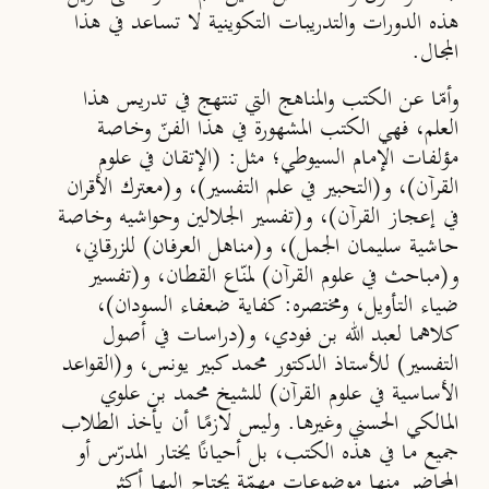
هذه الدورات والتدريبات التكوينية لا تساعد في هذا
المجال.
وأمّا عن الكتب والمناهج التي تنتهج في تدريس هذا
العلم، فهي الكتب المشهورة في هذا الفنّ وخاصة
مؤلفات الإمام السيوطي؛ مثل: (الإتقان في علوم
القرآن)، و(التحبير في علم التفسير)، و(معترك الأقران
في إعجاز القرآن)، و(تفسير الجلالين وحواشيه وخاصة
حاشية سليمان الجمل)، و(مناهل العرفان) للزرقاني،
و(مباحث في علوم القرآن) لمنّاع القطان، و(تفسير
ضياء التأويل، ومختصره: كفاية ضعفاء السودان)،
كلاهما لعبد الله بن فودي، و(دراسات في أصول
التفسير) للأستاذ الدكتور محمد كبير يونس، و(القواعد
الأساسية في علوم القرآن) للشيخ محمد بن علوي
المالكي الحسني وغيرها. وليس لازمًا أن يأخذ الطلاب
جميع ما في هذه الكتب، بل أحيانًا يختار المدرّس أو
المحاضر منها موضوعات مهمّة يحتاج إليها أكثر