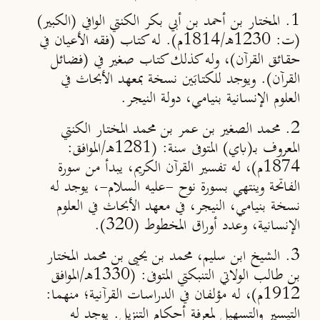
1. المختار بن أحمد بن أبي بكر الكنتي الوافي (الكبير)
(ت: 1230هـ/1814م). له كتاب (فقه الأعيان في
حقائق القرآن)، وله كذلك كتاب صغير في (فضائل
القرآن). ويوجد للكتابَين نسخة بمعهد الأبحاث في
العلوم الإنسانية بنيامي، دولة النيجر.
2. محمد الصغير بن عمر بن محمد المختار الكنتي
المعروف بــ(باي) المتوفى سنة: (1281هـ/الموافق:
1874م)، له تفسير القرآن الكريم، يبدأ من سورة
الفاتحة وينتهي بسورة نوح -عليه السلام-، يوجد له
نسخة بنيامي، النيجر، في معهد الأبحاث في العلوم
الإنسانية، وعدد أوراق المخطوط (320).
3. الشيخ ابن سليم، محمد بن يحيى بن محمد المختار
بن طالب الولاتي التنبكتي المتوفى: (1330هـ/الموافق
1912م)، له مؤلفان في الدراسات القرآنية؛ منهما:
التيسير والتسهيل لمعرفة أحكام التنزيل. يوجد له