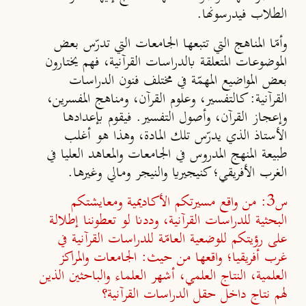
الطلاب فيدرسونها.
وأمّا المناهج التي تتبعها الجامعات التي تدرّس بعض
الموضوعات المتعلقة بالدراسات القرآنية، فهم يختارون
بعض المواضيع المهمّة في مختلف فنون الدراسات
القرآنية: كالتفسير، وعلوم القرآن، ومناهج المفسرين،
وإعجاز القرآن، وأصول التفسير. فيقوم بإعدادها
الأستاذ الذي يدرّس تلك المادة، وهذا هو أغلب
طبيعة المنهج المدروس في الجامعات والمعاهد العليا في
الغرب الأفريقي؛ كنيجيريا والنيجر ومالي وغيرها.
س3: من واقع مسيرتكم الأكاديمية ومعايشتكم
البحثية للدراسات القرآنية، وددنا لو تعطوننا إطلالة
على رؤيتكم للوضعية العامّة للدراسات القرآنية في
غرب أفريقيا؛ واقعها من حيث: الجامعات والمراكز
العلمية، النتاج العلمي، أشهر العلماء والباحثين الذين
لهم نتاج داخل حقل الدراسات القرآنية؟