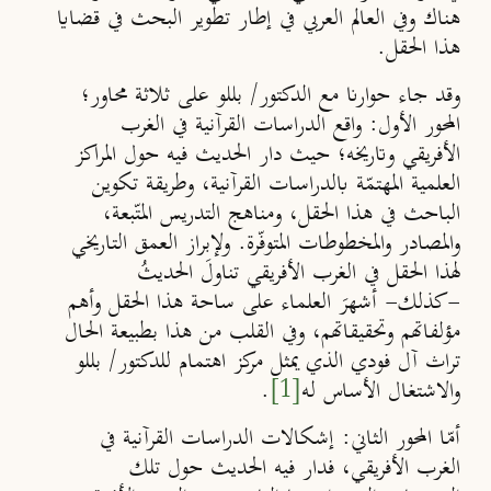
هناك وفي العالم العربي في إطار تطوير البحث في قضايا
هذا الحقل.
وقد جاء حوارنا مع الدكتور/ بللو على ثلاثة محاور؛
المحور الأول:
واقع الدراسات القرآنية في الغرب
الأفريقي وتاريخه؛ حيث دار الحديث فيه حول المراكز
العلمية المهتمّة بالدراسات القرآنية، وطريقة تكوين
الباحث في هذا الحقل، ومناهج التدريس المتّبعة،
والمصادر والمخطوطات المتوفّرة. ولإبراز العمق التاريخي
لهذا الحقل في الغرب الأفريقي تناولَ الحديثُ
-كذلك- أشهرَ العلماء على ساحة هذا الحقل وأهم
مؤلفاتهم وتحقيقاتهم، وفي القلب من هذا بطبيعة الحال
تراث آل فودي الذي يمثل مركز اهتمام للدكتور/ بللو
والاشتغال الأساس له
[1]
.
أمّا
المحور الثاني:
إشكالات الدراسات القرآنية في
الغرب الأفريقي، فدار فيه الحديث حول تلك