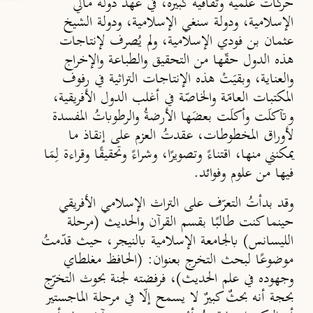
حركات علمية وثقافية كبيرة، في عهد دولة مالي
الإسلامية، ودولة سنغي الإسلامية، ودولة الشيخ
عثمان بن فودي الإسلامية، ولم يُصرف لإنتاجات
هذه الدول حقّها من التحقيق والطباعة والإخراج
والعناية، وبقيَتْ هذه الإنتاجات التراثية في رفوف
المكتبات العامّة والخاصّة في أغلب الدول الأفريقية،
وتآكلَت وأكلَت بعضَها الأرضةُ والرطوباتُ المفسدة
لأوراق المخطوطات، عقدتُ العزم على إنقاذ ما
يمكنني منها، اقتناءً وتصويرًا، وشراءً وتحقيقًا وقراءة لِمَا
فيها من علوم وفوائد.
وقد بدأتُ التعرّف على التراث الإسلامي الأفريقي
حينما كنت طالبًا بقسم القرآن والحديث (مرحلة
الليسانس) بالجامعة الإسلامية بالنيجر، حيث قدّمتُ
موضوعًا لبحث التخرج بعنوان: (الحافظ مغلطاي
وجهوده في علم الحديث)، فرفضته لجنة بحوث التخرّج
بحجة أنه بحثٌ كبيرٌ لا يسمح إلّا في مرحلة الماجستير