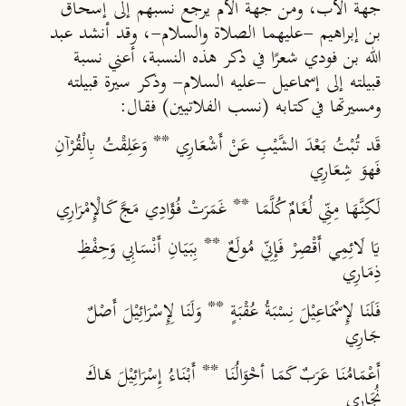
جهة الأب، ومن جهة الأم يرجع نسبهم إلى إسحاق
بن إبراهيم -عليهما الصلاة والسلام-، وقد أنشد عبد
الله بن فودي شعرًا في ذكر هذه النسبة، أعني نسبة
قبيلته إلى إسماعيل -عليه السلام- وذكر سيرة قبيلته
ومسيرتها في كتابه (نسب الفلاتيين) فقال:
قَد تُبْتُ بَعْدَ الشَّيْبِ عَنْ أَشْعَارِي ** وَعَلِقْتُ بِالْقُرْآنِ
فَهوَ شِعَارِي
لَكِنَّهَا مِنِّي لُغَامٌ كُلَّمَا ** غَمَرَتْ فُؤَادِي مَجَّ كَالْإِمْرَارِي
يَا لَائِمِي أَقْصِرْ فَإِنِّي مُولَعٌ ** بِبَيَانِ أَنْسَابِي وَحِفْظِ
ذِمَارِي
فَلَنَا لإِسْمَاعِيْلَ نِسْبَةُ عُقْبَةٍ ** وَلَنَا لِإِسْرَائِيْلَ أَصْلٌ
جَارِي
أَعْمَامُنَا عَرَبٌ كَمَا أخْوَالُنَا ** أَبْنَاءُ إِسْرَائِيْلَ هَاكَ
نُجَارِي