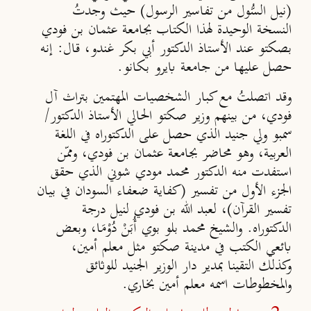
(نيل السُّول من تفاسير الرسول) حيث وجدتُ
النسخة الوحيدة لهذا الكتاب بجامعة عثمان بن فودي
بصكتو عند الأستاذ الدكتور أبي بكر غندو، قال: إنه
حصل عليها من جامعة بايرو بكانو.
وقد اتصلتُ مع كبار الشخصيات المهتمين بتراث آل
فودي، من بينهم وزير صكتو الحالي الأستاذ الدكتور/
سمبو ولي جنيد الذي حصل على الدكتوراه في اللغة
العربية، وهو محاضر بجامعة عثمان بن فودي، وممّن
استفدت منه الدكتور محمد مودي شوني الذي حقق
الجزء الأول من تفسير (كفاية ضعفاء السودان في بيان
تفسير القرآن)، لعبد الله بن فودي لنيل درجة
الدكتوراه. والشيخ محمد بلو بوي أُبَنْ دُوْمَا، وبعض
بائعي الكتب في مدينة صكتو مثل معلم أمين،
وكذلك التقينا بمدير دار الوزير الجنيد للوثائق
والمخطوطات اسمه معلم أمين بخاري.