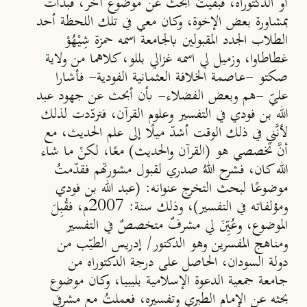
أو الدكتوراه، فبقيتُ أبحث عن موضوع آخر، فبدأت
بمشاورة بعض الإخوة، وكان معي في تلك اللحظة أحد
الطلاب الجدد المقبولين بالجامعة اسمه حمزة شِيْهُوْ
غطاطاوا، وزميل لي اسمه غزالي بللو، كلاهما من ولاية
صكتو -عاصمة الخلافة العثمانية الفودية- فأشارا
عليّ -هم وبعض الفضلاء- بأن أبحث عن جهود عبد
الله بن فودي في التفسير وعلوم القرآن، فتردّدت لذلك
لأنَّني في ذلك الوقت أشدّ ميلًا إلى علم الحديث، مع
أنَّ تخصصي هو (القرآن والحديث) معًا، لكنْ ما شاء
الله كان، فشرح اللهُ صدري لقبول مشورتهم فقدّمتُ
موضوعًا لبحث التخرج عنوانه: (عبد الله بن فودي
ومؤلفاته في التفسير)، وذلك سنة: 2007م، فقُبِلَ
الموضوع، وعُيِّنَ لي مشرفٌ متخصصٌ في التفسير
ومناهج المفسرين وهو الدكتور/ إدريس الطيّب من
دولة السودان، الحاصل على درجة الدكتوراه من
جامعة جمعية الدعوة الإسلامية بليبيا، وكان موضوع
بحثه عن الإمام الطبري وتفسيره، فعملتُ مع مشرفي