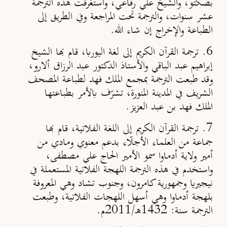
بصكتو، والشيخ علي رفاعي، واستغرقَت هذه الترجمة
عشر سنوات، والترجمة تحت المراجعة وفي الطريق إلى
الطباعة والإخراج إن شاء الله.
6. ترجمة القرآن الكريم إلى لغة اليوربا، قام بها الشيخ
إبراهيم عبد الباقي والأستاذ الدكتور عبد الرزاق ألارو،
وقد طبعت الترجمة بمجمع الملك فهد لطباعة المصحف
الشريف في المدينة المنورة، تشرّف بالأمر بطباعتها
الملك فهد بن عبد العزيز.
7. ترجمة القرآن الكريم إلى اللغة الفلاتية، قام بها
جماعة من العلماء الأجلّاء بدعم معنوي ومادي من
أمير ولاية أدماوا سمو الأمير الحاج علي مصطفى،
واستخدم في هذه الترجمة اللهجة الفلاتية المستعملة في
نيجيريا وجمهورية كامرون، وجنوب تشاد وهي المعروفة
بلهجة أدماوا وهي أسهل اللهجات الفلاتية، وطبعت
الترجمة سنة: 1432هـ/2011م.