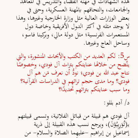
هذه الشهادات في مهنة القضاء والتدريس في المعاهد
والجامعات، والتحاقهم بالمهنة العسكرية، وحتى في
بعض الوزارات العالية مثل وزارة الخارجية وغيرها، وهذا
لا يوجد مثله في أكثر الدول الأفريقية وخاصة دول
المستعمرات الفرنسية؛ مثل دولة مالي، وبركينا فاسو،
وساحل العاج وغيرها.
س5: لكم العديد من الكتب والأبحاث المنشورة، والتي
يتَّضح من خلالها عنايتكم بتراث آل فودي، وخصوصًا
نتاج عبد الله بن فودي؛ نودُّ أن نعرف مَن هم آل
فودي؟ وما مدى حجم تراثهم في الدراسات القرآنية؟
وما سبب عنايتكم بتراثهم تحديدًا؟
د/ آدم بللو:
آل فودي هم قبيلة من قبائل الفلاتية، وتسمى قبيلتهم
بـ(تُوَرِبِيُوْنَ)، ويرجع نسب هذه القبيلة إلى ذرية
إسماعيل بن إبراهيم -عليهما الصلاة والسلام- من