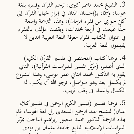
3. الشيخ محمد ناصر كبرى: ترجم القرآن وفسره بلغة
هوسا، وسمّاه بـ(إحسان المنان في إبراز خبايا القرآن إلى
كلّ حواري من فقراء الزمان)، وهذه الترجمة واسعة
جدًّا طبعت في أربعة مجلدات، ويقصد المؤلف بالفقراء
في عنوان الكتاب فقراء معرفة اللغة العربية الذين لا
يفهمون اللغة العربية.
4. ترجمة كتاب (المختصر في تفسير القرآن الكريم)
الذي أصدره (مركز تفسير للدراسات القرآنية)، الذي
يقوم به الدكتور محمد الثاني عمر موسى، وهذا المشروع
لم يكتمل بعد وهو متواصل، نرجو اللهَ أن يكتب له
الكمال والتمام في وقت قريب.
5. ترجمة تفسير (تيسير الكريم الرحمن في تفسير كلام
المنان) للشيخ عبد الرحمن السعدي إلى لغة الهوسا، قام
بهذه الترجمة الدكتور محمد منصور إبراهيم الباحث بمركز
الدراسات الإسلامية التابع لجامعة عثمان بن فودي