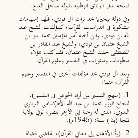
نسخة بدار الوثائق الوطنية بدولة ساحل العاج.
وفي دولة نيجيريا نجد تراث آل فودي، فلَهُم إسهامات
مشكورة في الدراسات القرآنية؛ كمؤلفات الشيخ عبد
الله بن فودي، وابن أخيه أمير المؤمنين محمد بلو بن
الشيخ عثمان بن فودي، والشيخ عبد القادر بن
المصطفى حفيد الشيخ عثمان، فقد كتَب هؤلاء
منظومات ومنثورات في التفسير وعلوم القرآن.
وبعد آل فودي نجد مؤلفات أخرى في التفسير وعلوم
القرآن، منها:
1. (منهج التيسير لمن أراد الخوض في التفسير)،
للحاج الوزير محمد بن عبد الله الأطركمامي البرناوي
البدوي، الذي له رحلة إلى الأزهر بمصر، توفي بولاية
نَيْجَا (بِدَا) سنة: (1945م).
2. (ردُّ الأذهان إلى معاني القرآن)، لقاضي قضاة