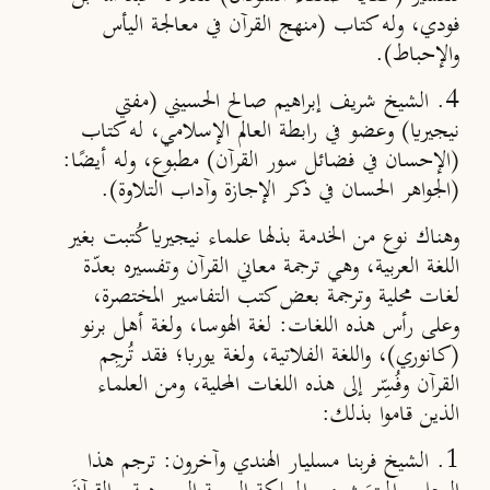
فودي، وله كتاب (منهج القرآن في معالجة اليأس
والإحباط).
4. الشيخ شريف إبراهيم صالح الحسيني (مفتي
نيجيريا) وعضو في رابطة العالم الإسلامي، له كتاب
(الإحسان في فضائل سور القرآن) مطبوع، وله أيضًا:
(الجواهر الحسان في ذكر الإجازة وآداب التلاوة).
وهناك نوع من الخدمة بذلها علماء نيجيريا كُتبت بغير
اللغة العربية، وهي ترجمة معاني القرآن وتفسيره بعدّة
لغات محلية وترجمة بعض كتب التفاسير المختصرة،
وعلى رأس هذه اللغات: لغة الهوسا، ولغة أهل برنو
(كانوري)، واللغة الفلاتية، ولغة يوربا؛ فقد تُرجِم
القرآن وفُسِّر إلى هذه اللغات المحلية، ومن العلماء
الذين قاموا بذلك:
1. الشيخ فربنا مسليار الهندي وآخرون: ترجم هذا