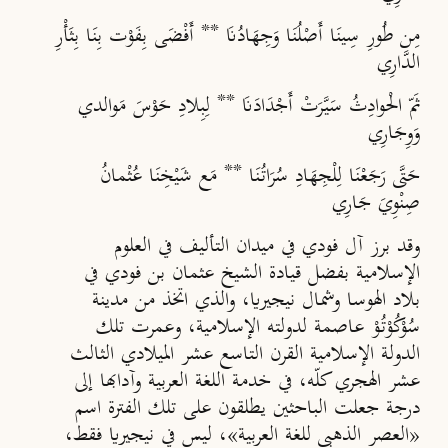
مِن طُورِ سِينَا أَصْلُنَا وَجِهَادُنَا ** أَفْضَى بِفَوْت بِنَا بِثَأْرِ
الدَّارِي
ثَمّ الْحوادِثُ سَيَّرَتْ أَجْدَادَنَا ** لِبِلادِ حَوْسَ مَوالدي
وَوِجَارِي
حَتَّى رَجَعْنَا لِلْجِهَادِ سُرَاتُنَا ** مَع شَيْخِنَا عُثْمانُ
صِنْوِيَ جَارِي
وقد برز آل فودي في ميدان التأليف في العلوم
الإسلامية بفضل قيادة الشيخ عثمان بن فودي في
بلاد الهوسا وشمال نيجيريا، والذي اتخذ من مدينة
سُوْكُوْتُوْ عاصمة لدولته الإسلامية، وعمرت تلك
الدولة الإسلامية القرن التاسع عشر الميلادي الثالث
عشر الهجري كلّه، في خدمة اللغة العربية وآدابها إلى
درجة جعلت الباحثين يطلقون على تلك الفترة اسم
«العصر الذهبي للغة العربية»، ليس في نيجيريا فقط،