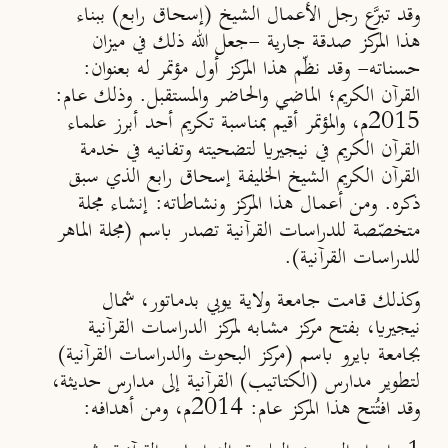
وقد تبرَّع رجل الأعمال الشيخ (إسحاق رابع) ببناء
هذا المركز صدقة جارية -جعل الله ذلك في ميزان
حسناته- وقد نظّم هذا المركز أول مؤتمر له بعنوان:
القرآن الكريم؛ الماضي والحاضر والمستقبل. وذلك عام:
2015م، والمؤتمر أقيم بمناسبة تكريم أحد أبرز علماء
القرآن الكريم في نيجيريا لتضحيته وتفانيه في خدمة
القرآن الكريم الشيخ الخليفة إسحاق رابع الذي سبق
ذكره. ومن أعمال هذا المركز ونشاطاته: إنشاء مجلة
متخصّصة للدراسات القرآنية تصدر باسم (مجلة الماهر
للدراسات القرآنية).
وكذلك قامت جامعة ولاية يوبي بدماتور، شمال
نيجيريا، بفتح مركز مشابه لمركز الدراسات القرآنية
بجامعة بايرو باسم (مركز البحوث والدراسات القرآنية)
لتطوير مدارس (الكتاتيب) القرآنية إلى مدارس حديثة،
وقد افتُتح هذا المركز عام: 2014م، ومن أهدافه: