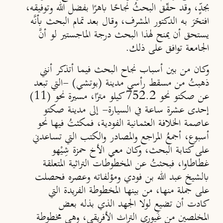
بجدٍّ، وقد حقّق البحثُ نجاحًا باهرًا بفضل الله وتوفيقه،
افتخَرَ به الدكتور المشرف، وقال بعد تمام البحث بأنَّه
يستحق أن يمنح لهذا البحث درجة الماجستير لو أنَّ
الجامعة توافق على ذلك.
وكان من بين أسباب نجاح البحث فيما أتذكر أنني
ذهبتُ من مسقط رأسي مدينة (بوتشي) -التي تبعد
عن صكتو نحو 752.2 كيلو مترًا، مسيرة نحو (11)
إحدى عشرة ساعة في السيارة- إلى مدينة صكتو
عاصمة الخلافة العثمانية الفودية، فمكثتُ فيها نحو
أسبوع، أجمعُ المراجع والمصادر والكتب التي تساعدني
على كتابة البحث، وكان معي الأخ حمزة شِيْهو
غطاطاوا، فبحثتُ عن المخطوطات التراثية المتعلقة
بالشيخ عبد الله بن فودي ومؤلفاته وعصره فحصلت
على جملة منها، من بينها المخطوطة الفريدة التي
كادت أن تضيع لولا الجهد الذي بذله بعض
المخلصين من غَيوري التراث الأفريقي، وهي مخطوطة