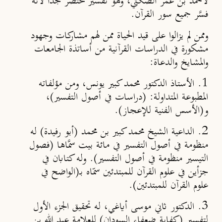
لأحمد بن عمر الصكتي، وهو تفسير مختصر جدًّا لأنَّه
فسَّر جميع سور القرآن.
وممن لم يزالوا على قيد الحياة ممن لهم مشاركات وجهود
مشكورة في الدراسات القرآنية من أساتذة الجامعات
والمشايخ والدعاة:
1. الأستاذ الدكتور محمد كبير يونس، ومن مؤلفاته
المطبوعة المتداولة: (دراسات في أصول التفسير)،
و(الأسس الفنية للإعجاز).
2. الداعية الشيخ محمد كبير بن محمد (أبو رفيدة) له
منظومة في أصول التفسير في مائة بيت سمَّاها (فصول
التيسير منظومة في أصول التفسير). وله كتابان في
جزأين في علوم القرآن للمبتدئين سمّاه بــ(الواضح في
علوم القرآن للمبتدئين).
3. الدكتور ثاني موسى أياغي، له تحقيق الجزء الأول
لتفسير (كفاية ضعفاء السودان) للعلامة عبد الله بن