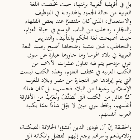
بل في أفريقيا الغربية برمّتها، حيث تخلّصت اللغة
العربية من حالة الجمود والمحدودية في التوظيف
والاستعمال، الذي كان مقتصرًا عند بعض الفقهاء
والتجّار، ودخلت من الباب الواسع في حياة العوام،
حيث أصبحت لغة الحكم والتأليف والتدريس
والتخاطب، فبين عشية وضحاها أصبح رصيد اللغة
العربية في بلاد الهوسا وما جاورها عبارة عن سوق
عربي مزدحم يتم فيه تداول عشرات الآلاف من
الكتب العربية في مختلف العلوم، وهذه الكتب ليست
التي يتم إيرادها عبر التجارة من مصر وبلاد المغرب
الإسلامي وغيرها من البلاد فحسب، بل كان هناك
كمٌّ هائل من الكتب التي تُصَنَّفُ وتُعَرَّبُ من الأفارقة
أنفسهم، وبخط عربي مبين لا يقِلّ شأنًا عمّا يكتبه
العرب أنفسهم.
والحقيقة إنّ آل فودي الذين أنشؤوا الخلافة الصكتية،
وتلاميذهم وأسرتهم يرجع إليهم الفضل والمكانة التي