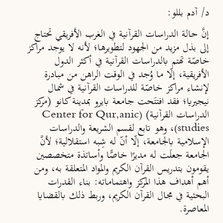
د/ آدم بللو:
إنَّ حالة الدراسات القرآنية في الغرب الأفريقي تحتاج
إلى بذل مزيد من الجهود لتطويرها؛ لأنه لا يوجد مراكز
خاصّة تهتم بالدراسات القرآنية في أكثر الدول
الأفريقية، إلّا ما وُجد في الوقت الراهن من مبادرة
لإنشاء مراكز خاصّة للدراسات القرآنية في شمال
نيجيريا؛ فقد افتتَحت جامعة بايرو بمدينة كانو (مركز
الدراسات القرآنية)
Center for Qur,anic
(
، وهو تابع لقسم الشريعة والدراسات
)
studies
الإسلامية بالجامعة، إلّا أنّ له شِبه استقلالية؛ لأنَّ
الجامعة جعلَت له مديرًا خاصًّا وأساتذة متخصصين
يقومون بتدريس القرآن الكريم والمواد المتعلقة به، ومن
أهم أهداف هذا المركز واهتماماته: بناء القدرات
البحثية في مجال القرآن الكريم، وربط ذلك بالقضايا
المعاصرة.