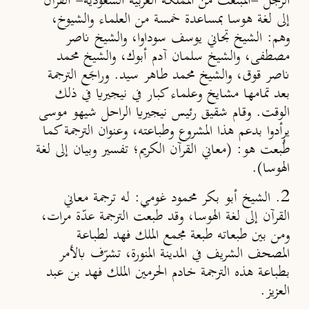
الرجل -المبتعَث من المملكة العربية السعودية- القرآنَ
إلى لغة هوسا بمساعدة خمسة من العلماء والشيوخ،
وهم: الشيخ تجاني يوسف سوداوا، والشيخ ناصر
مصطفى، والشيخ سلمان آدم أبوك، والشيخ محمد
ناصر قوق، والشيخ محمد طاهر سيد. وراجَع الترجمة
بعد تمامها مشايخ وعلماء كبار في نيجيريا في ذلك
الوقت. وقام شقيق رئيس نيجيريا الراحل شيهو موسى
يرأدوا بدعم هذا المشروع وطباعته، وعنوان الترجمة كما
طُبعت هو: (معاني القرآن الكريم؛ تفسير وبيان إلى لغة
الهوسا).
2. الشيخ أبو بكر محمود غومي: له ترجمة معاني
القرآن إلى لغة الهوسا، وقد طبعت الترجمة عدّة مرات،
ومن بين طبعاته طبعة مجمع الملك فهد لطباعة
المصحف الشريف في المدينة المنورة، تشرّف بالأمر
بطباعة هذه الترجمة خادم الحرمين الملك فهد بن عبد
العزيز.