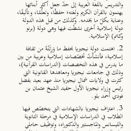
والتدريس باللغة العربية إلى حدّ جعل أكثر أبنائها
يهتمون بالقرآن الكريم ولغته؛ حفظًا، وتعلُّمًا، وتأليفًا،
وعناية بكلّ ما يخدمه. وكذلك من قبل هذه الدولة
دولة إسلامية أخرى نشطَت فيها وهي دولة (برنو
وكانم) الإسلامية.
2. اهتمت دولة نيجيريا بحفظ ما وَرِثَتْهُ من ثقافة
إسلامية، فأنشأَتْ تخصّصات إسلامية وعربية من بين
ما يدرس في هذه التخصصات (الدراسات القرآنية)،
وذلك في جامعات نيجيريا ومعاهدها القانونية التي
كثرت في ولايات شمال نيجيريا منذ عهد بعيد بفضل
رئيس وزراء نيجيريا الأول حفيد الشيخ عثمان بن
فودي أحمد بلو.
3. اعتراف نيجيريا بالشهادات التي يتخصّص فيها
الطلاب في الدراسات الإسلامية في مرحلة الثانوية
والليسانس والماجستير والدكتوراه، وتوظيف حاملي