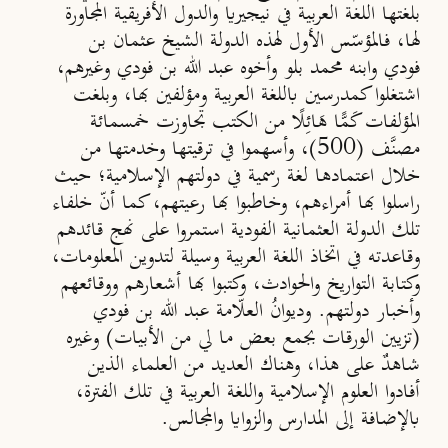
بلغتها اللغة العربية في نيجيريا والدول الأفريقية المجاورة
لها، فالمؤسّس الأول لهذه الدولة الشيخ عثمان بن
فودي وابنه محمد بلو وأخوه عبد الله بن فودي وغيرهم،
اشتغلوا كمدرسين باللغة العربية ومؤلفين بها، وبلغت
المؤلفات كَمًّا هَائِلًا من الكتب تجاوزت خمسمائة
مصنَّف (500)، وأسهموا في ترقيتها وخدمتها من
خلال اعتمادها لغة رسمية في دولتهم الإسلامية؛ حيث
راسلوا بها أمراءهم، وخاطبوا بها رعيتهم، كما أنّ خلفاء
تلك الدولة العثمانية الفودية استمروا على نهج قائدهم
وقاعدته في اتخاذ اللغة العربية وسيلة لتدوين المعلومات،
وكتابة التواريخ والحوادث، وكتبوا بها أشعارهم ووقائعهم
وأخبار دولتهم. وديوانُ العلّامة عبد الله بن فودي
(تزيين الورقات بجمع بعض ما لي من الأبيات) وغيره
شاهدٌ على هذا، وهناك العديد من العلماء الذين
أفادوا العلوم الإسلامية واللغة العربية في تلك الفترة،
بالإضافة إلى المدارس والزوايا والمجالس.