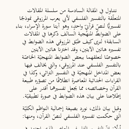
نتناول في المقالة السادسة من سلسلة المقالات
المتعلّقة بالتفسير الفلسفي لأبي يعرب المرزوقي نموذجًا
تفسيريًّا لنصٍّ قرآنيٍّ واحدٍ، وهو آيتا سورة الإسراء، بناء
على الضوابط المنهجية السالف ذكرها في المقالات
السابقة؛ لنرى كيف طبّق المرزوقي هذه الضوابط في
تفسيره هاتين الآيتين، وقد اخترنا هاتين الآيتين
خصوصًا لتعلقهما ببعض الضوابط المنهجيّة الخاصّة
بالتفسير الفلسفي عند المرزوقي، والتي يخالف فيها
بعض المداخل المنهجيّة في التفسير التراثي، وكذا في
القراءات الحداثية المعاصرة انطلاقًا من تصوّره طبيعة
القرآن وخصائصه، مما يجعل تفسيرهما أقدر على
إطلاعنا على بيان هذه الضوابط في صورة تطبيقيّة.
وقبل بيان ذلك، نورد بصيغة إجمالية النواظم الكليّة
التي حكمت تفسيره الفلسفي لنصّ القرآن، ومنها:
أولًا:
إنّ التفسير الفلسفي المعاصر الذي اجتهد في