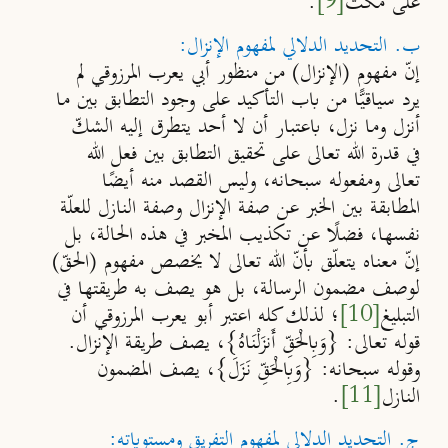
على مُكث
[9]
.
ب. التحديد الدلالي لمفهوم الإنزال:
إنّ مفهوم (الإنزال) من منظور أبي يعرب المرزوقي لم
يرد سياقيًّا من باب التأكيد على وجود التطابق بين ما
أنزل وما نزل، باعتبار أن لا أحد يتطرق إليه الشكّ
في قدرة الله تعالى على تحقيق التطابق بين فعل الله
تعالى ومفعوله سبحانه، وليس القصد منه أيضًا
المطابقة بين الخبر عن صفة الإنزال وصفة النازل للعلّة
نفسها، فضلًا عن تكذيب المخبر في هذه الحالة، بل
إنّ معناه يتعلّق بأنّ الله تعالى لا يخصص مفهوم (
الحق
ّ)
لوصف مضمون الرسالة، بل هو يصف به طريقتها في
التبليغ
[10]
؛ لذلك كله اعتبر أبو يعرب المرزوقي أن
قوله تعالى: {وَبِالْحَقِّ أَنزَلْنَاهُ}، يصف طريقة الإنزال.
وقوله سبحانه: {وَبِالْحَقِّ نَزَلَ}، يصف المضمون
النازل
[11]
.
ج. التحديد الدلالي لمفهوم التفريق ومستوياته: