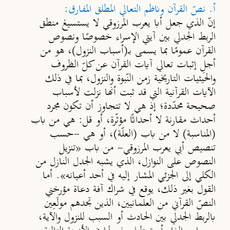
أ. نصّ القرآن وناظم التعالي المطلق المفارق:
إنّ الذي جعل أبا يعرب المرزوقي لا يستسيغ منطق
الربط الجدلي بين آيتي الإسراء خصوصًا ونصوص
القرآن عمومًا بما يسمى بــ(أسباب النزول)، هو من
أجلِ إثبات تعالي آيات القرآن عن كلّ الظروف
والحيثيات التاريخية زمن النّبوة والنزول، بما في ذلك
الآيات القرآنية التي قد ثبت أنها نزلت لأسباب
صحيحة محدّدة؛
إذ هي لا تتجاوز أن تكون مجرد
أحداث مقارنة لا أحداثًا مؤثّرة، أو قل: هي من باب
(
المناسبة
)
لا من باب
(
العلّة
)
، أو هي -حسب
تنصيص أبي يعرب المرزوقي- من باب «تنزيل
النصوص على النوازل، الذي يشبه الجدل النازل من
الكلي إلى الجزئي المشار إليه في أحد أعيانه». أما
القول بغير ذلك، يوقع في شراك آفة دعاة مؤرخني
النصّ القرآني من العلمانيين، الذين تجدهم مولَعِين
بالربط الجدلي بين الحادث أو السبب للنزول والآية،