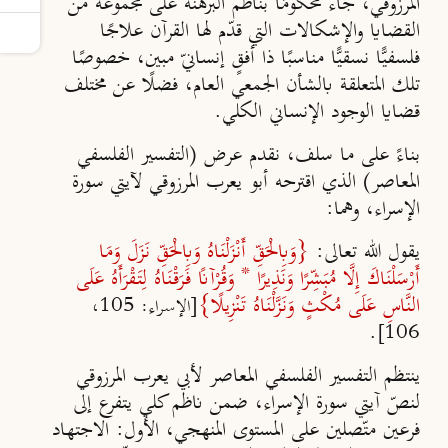
المرزوقي، جاء محكومًا بناظم البرهنة على مجموعة من
القضايا والإشكالات التي قدّم لها القرآن علاجًا
فلسفيًّا نسقيًّا مناسبًا ذا أفقٍ إنسانيّ مبين، خصوصًا
تلك المتعلقة بالشأن الجمعي العام، فضلًا عن مختلف
قضايا الوجود الإنساني الكلي.
بناءً على ما سلف، نقدم عرض (التفسير الفلسفي
المعاصر) الذي اقترحه أبو يعرب المرزوقي لآيتي سورة
الإسراء، وهما:
يقول الله تعالى:
{
وَبِالْحَقِّ أَنْزَلْنَاهُ وَبِالْحَقِّ نَزَلَ وَمَا
أَرْسَلْنَاكَ إِلَّا مُبَشِّرًا وَنَذِيرًا * وَقُرْآنًا فَرَقْنَاهُ لِتَقْرَأَهُ عَلَى
النَّاسِ عَلَى مُكْثٍ وَنَزَّلْنَاهُ تَنْزِيلًا
}
[الإسراء: 105،
.
106]
ينتظم التفسير الفلسفي المعاصر لأبي يعرب المرزوقي
لنصّ آيتي سورة الإسراء، ضمن ناظم كلي يتفرع إلى
فرعين متّصلين على المستوى المنهجي،
الأول
: الاجتهاد