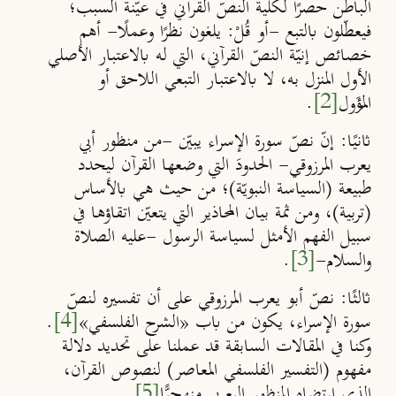
الباطن حصرًا لكلية النصّ القرآني في عيّنة السبب؛
فيعطّلون بالتبع -أو قُلْ: يلغون نظرًا وعملًا- أهم
خصائص إنيّة النصّ القرآني، التي له بالاعتبار الأصلي
الأول المنزل به، لا بالاعتبار التبعي اللاحق أو
المُؤَول
[2]
.
ثانيًا:
إنّ نصّ سورة الإسراء يبيّن -من منظور أبي
يعرب المرزوقي- الحدودَ التي وضعها القرآن ليحدد
طبيعة
(
السياسة النبويّة
)
؛ من حيث هي بالأساس
(تربية)، ومن ثمة بيان المحاذير التي يتعيّن اتقاؤها في
سبيل الفهم الأمثل لسياسة الرسول -عليه الصلاة
والسلام-
[3]
.
ثالثًا:
نصّ أبو يعرب المرزوقي على أن تفسيره لنصّ
سورة الإسراء، يكون من باب
«
الشرح الفلسفي
»
[4]
.
وكنا في المقالات السابقة قد عملنا على تحديد دلالة
مفهوم (التفسير الفلسفي المعاصر) لنصوص القرآن،
الذي ارتضاه المنظور اليعربي منهجيًّا
[5]
.