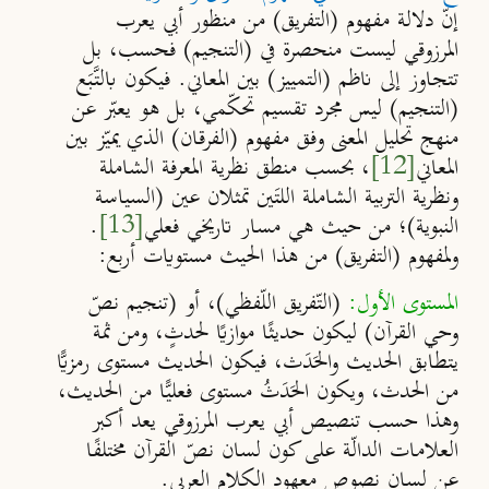
إنّ دلالة مفهوم (التفريق) من منظور أبي يعرب
المرزوقي ليست منحصرة في (
التنجيم
)
فحسب، بل
تتجاوز إلى ناظم
(
التمييز
)
بين المعاني. فيكون بالتَّبَع
(
التنجيم
)
ليس مجرد تقسيم تحكّمي، بل هو يعبّر عن
منهج تحليل المعنى وفق مفهوم
(
الفرقان
)
الذي يميّز بين
المعاني
[12]
، بحسب منطق نظرية المعرفة الشاملة
ونظرية التربية الشاملة اللتَين تمثلان عين
(
السياسة
النبوية
)
؛ من حيث هي مسار تاريخي فعلي
[13]
.
ولمفهوم (التفريق) من هذا الحيث مستويات أربع:
المستوى الأول
:
(
التّفريق اللّفظي
)
، أو (تنجيم نصّ
وحي القرآن) ليكون حديثًا موازيًا لحدثٍ، ومن ثمة
يتطابق الحديث والحَدَث، فيكون الحديث مستوى رمزيًّا
من الحدث، ويكون الحَدَثُ مستوى فعليًّا من الحديث،
وهذا حسب تنصيص أبي يعرب المرزوقي يعد أكبر
العلامات الدالّة على كون لسان نصّ القرآن مختلفًا
عن لسان نصوص معهود الكلام العربي.