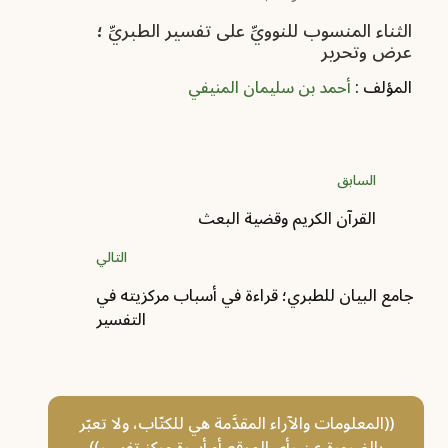
الثناء المنسوب للنوويِّ على تفسير الطبريِّ ؛
‏عرض وتحرير
المؤلف :
أحمد بن سليمان المنيفي
السابق
القرآن الكريم وقضية البعث
التالي
جامع البيان للطبري؛ قراءة في أسباب مركزيته في
التفسير
((المعلومات والآراء المقدَّمة هي للكتّاب، ولا تعبّر