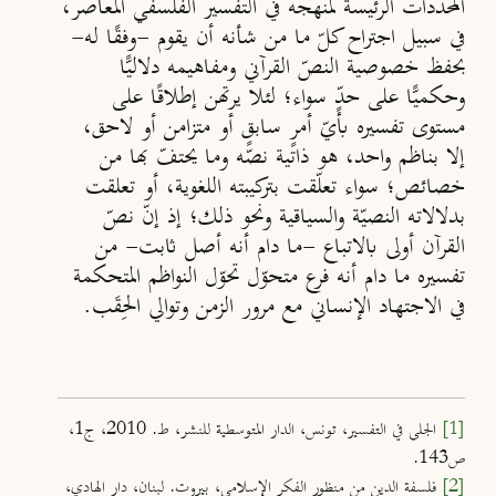
المحددات الرئيسة لمنهجه في التفسير الفلسفي المعاصر،
في سبيل اجتراح كلّ ما من شأنه أن يقوم -وفقًا له-
بحفظ خصوصية النصّ القرآني ومفاهيمه دلاليًّا
وحكميًّا على حدٍّ سواء؛ لئلا يرتهن إطلاقًا على
مستوى تفسيره بأيّ أمرٍ سابقٍ أو متزامن أو لاحق،
إلا بناظم واحد، هو ذاتية نصّه وما يحتفّ بها من
خصائص؛ سواء تعلّقت بتركيبته اللغوية، أو تعلقت
بدلالاته النصيّة والسياقية ونحو ذلك؛ إذ إنّ نصّ
القرآن أولى بالاتباع -ما دام أنه أصل ثابت- من
تفسيره ما دام أنه فرع متحوّل تحوّل النواظم المتحكمة
في الاجتهاد الإنساني مع مرور الزمن وتوالي الحِقَب.
[1]
الجلي في التفسير، تونس، الدار المتوسطية للنشر، ط. 2010، ج1،
ص143.
[2]
فلسفة الدين من منظور الفكر الإسلامي، بيروت. لبنان، دار الهادي،