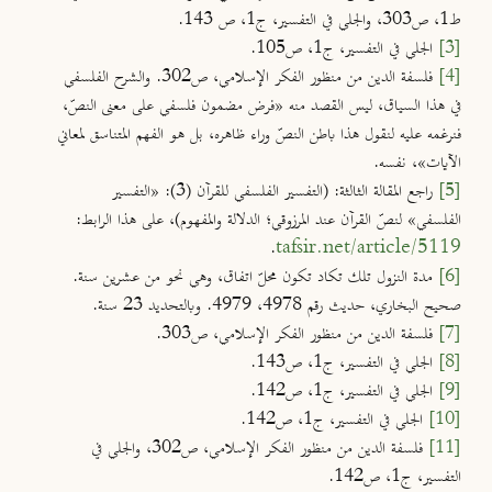
ط1، ص303، والجلي في التفسير، ج1، ص 143.
[3]
الجلي في التفسير، ج1، ص105.
[4]
فلسفة الدين من منظور الفكر الإسلامي، ص302. والشرح الفلسفي
في هذا السياق، ليس القصد منه «فرض مضمون فلسفي على معنى النصّ،
فنرغمه عليه لنقول هذا باطن النصّ وراء ظاهره، بل هو الفهم المتناسق لمعاني
الآيات»، نفسه.
[5]
راجع المقالة الثالثة: (التفسير الفلسفي للقرآن (3):
«التفسير
الفلسفي» لنصّ القرآن عند المرزوقي؛ الدلالة والمفهوم)
، على هذا الرابط:
tafsir.net/article/5119
.
[6]
مدة النزول تلك تكاد تكون محلّ اتفاق، وهي نحو من عشرين سنة.
صحيح البخاري، حديث رقم 4978، 4979. وبالتحديد 23 سنة.
[7]
فلسفة الدين من منظور الفكر الإسلامي، ص303.
[8]
الجلي في التفسير، ج1، ص143.
[9]
الجلي في التفسير، ج1، ص142.
[10]
الجلي في التفسير، ج1، ص142.
[11]
فلسفة الدين من منظور الفكر الإسلامي، ص302، والجلي في
التفسير، ج1، ص142.