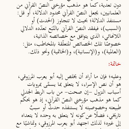
دون تعدية، كما هو مذهب مؤرخني النصّ القرآني من
العلمانيين، يجعل النصّ القرآني محدود الدلالة، أو قل:
مستنفذ الدلالة؛ بحيث لا تتجاوز (الحدث) أو
(
السبب
)
، فيفقد النصّ القرآني بالتّبَع تعدّده الدلالي
اللانهائي، الذي يتوافق مع خصائصه الذاتية،
خصوصًا تلك الخصائص المتعلّقة بالمخاطب، مثل
:
(
العالمية
)،
و
(
الإنسانية
)،
و(الخاتمية) ونحو ذلك.
خاتمة:
وعليه؛ فإن ما أراد أن يخلص إليه أبو يعرب المرزوقي،
هو أن نص الإسراء، لا يتعلق بما يسمَّى بمرويات
أسباب النزول -إن صحت- من باب الربط الجدلي
كما هو مذهب مؤرخني النصّ القرآني، إذ هو بحكم
طبيعته وخصوصيته لا يستنفذه حدثٌ أو سببٌ
تاريخي، فضلًا عن كونه لا يتعلق به وحده لا يتعداه
إلى غيره؛ لذلك اجتهد أبو يعرب المرزوقي، وتماشيًا مع