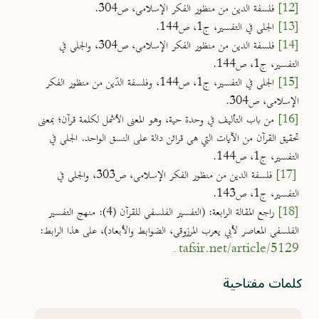
[12]
فلسفة الدين من منظور الفكر الإسلامي، ص304.
[13]
الجلي في التفسير، ج1، ص144.
[14]
فلسفة الدين من منظور الفكر الإسلامي، ص304، والجلي في
التفسير، ج1، ص144.
[15]
الجلي في التفسير، ج1، ص144، وفلسفة الدّين من منظور الفكر
الإسلامي، ص304.
[16]
من باب التأليف في وحدة حية، وهو المعنى الأشمل لكلمة قرآن؛ بمعنى
تحقيق القرآن من الآيات التي هي قرائن دالة على النسق الواحد. الجلي في
التفسير، ج1، ص144.
[17]
فلسفة الدين من منظور الفكر الإسلامي، ص303، والجلي في
التفسير، ج1، ص143.
[18]
راجع المقالة الرابعة: (التفسير الفلسفي للقرآن (4): منهج التفسير
الفلسفي المعاصر لأبي يعرب المرزوقي، الضوابط والأبعاد)، على هذا الرابط:
tafsir.net/article/5129
.
كلمات مفتاحية