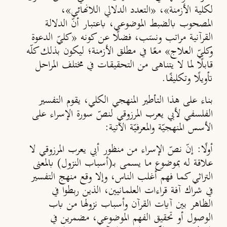
لكلية الأزمنة
»
،
«
التعدد الدلالي اللانهائي
»
،
المصحوب بالضبط الموضوعي، باعتبار أنّ الدلالة
القرآنية مراتب ونسَب، فضلًا عن كونه
«
كليّ الدعوة
وكليّ العلاج» معًا في مطلق الأزمنة؛ ليكون بذلك كلّه
قابلًا لما لا يتناهى من التحقيقات في مختلف المراحل
تأويلًا وتكليفًا.
بناء على هذا التأطير المنهجي الكلي، يقوم التفسير
الفلسفي لأبي يعرب المرزوقي لنصّ سورة الإسراء على
الأسس المنهجيّة والمعرفيّة الآتية:
أولًا:
إنّ نصّ الإسراء من منظور أبي يعرب المرزوقي لا
علاقة له بموضوع ما يسمى بــ
(
أسباب النزول) بالمعنى
التراثي كما فهم أغلب الناس، وإلا وقع منهج التفسير
في شراك آفة قراءات العلمانيين، الذين ربطوا في
الظاهر بين آيات القرآن وأسباب نزولها من باب
الوصول أو تحقيق الفهم الموضوعي، مضمرين في