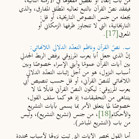
من باب إلغاء أو تعطيل مفعولها في الأزمنة التالية،
فيفقد نصّ القرآن بالتبع تعاليه المطلق المفارق، والذي
يجعله من جنس النصوص التاريخية، أو قل:
التاريخانية، التي لا تتجاوز ظرفها الزمكاني أو
المعرفي
[17]
.
ب. نصّ القرآن وناظم التعدّد الدلالي اللانهائي:
إنّ الذي جعل أبا يعرب المرزوقي يرفض الربط الجدلي
بين آيات القرآن عمومًا وآيتي الإسراء خصوصًا وبين
أسباب النزول، هو من أجل إثبات التعدّد الدلالي
اللانهائي للنصّ القرآني، أو قل حسب تنصيص أبي
يعرب المرزوقي: ليكون النصّ القرآني قابلًا لما لا
يتناهى من التحقيقات؛ إذ هو كما سلف القول،
خصوصًا لمّا يتعلق الأمر بما يسمى بآيات التشريع
والأحكام
[18]
، من جنس (تشريع التشريع)
، وليس
من باب (التشريع المباشر).
أما القول بحصر الآيات التي ثبت نزولها لأسباب محددة