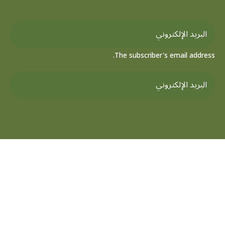
The subscriber's email address.
جميع الحقوق محفوظة لمركز تفسير للدراسات القرآنية © 2026
مصحف سورة
ملتقي أهل التفسير
موسوعه التفسير الموضعي
مرصد تفسير