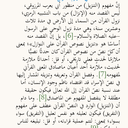
إِنَّ مفهوم (التنزيل) من منظور أبي يعرب المرزوقي،
ليس القصد منه
(
الإنزال
)
من باب التشبيه الرمزي؛
نزول القرآن من السماء إلى الأرض في مدة ثلاث
وعشرين سنة، وهي مدة نزول الوحي على الرسول
-عليه الصلاة والسلام-
[6]
، بل إنّ القصد منه
أساسًا هو
«
تنزيل نصوص القرآن على النوازل
»
؛ بمعنى
أن كلّ نصّ من نصوص القرآن كان حدثًا نصيًّا
ملازمًا لحدثٍ فعلي تاريخي، أو قل: أحداثًا ملازمة
لحديث، ملازمة أحد أعيان ماصادق المعنى القرآني
لمفهومه
[7]
. وفصل القرآن وتعريفه وتنزيله المشار إليها
في نصّ الإسراء قد اقتضاه ناظم وجود الإنسان
،
أما
عند نسبة نصّ القرآن إلى الله تعالى فيكون حقيقة
مطلقة لا ينفصل المفهوم عن الماصدق
[8]
. وما دام
أن
(
التنزيل
)
الوارد في النصّ القرآني عطف على مفهوم
(
التفريق
)
فيكون تعليله هو نفس تعليل (التفريق) سواء
بسواء؛ بمعنى: لتتم عملية قراءته، أو قل: تبليغه للناس