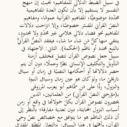
في سبيل الضبط الدلالي للمفاهيم؛ بحيث إنّ منهج
التفسير لا يستقيم إلا بأن تكون العدة المفاهيمية
محدّدة موضوعيًّا، المفاهيم القرآنية عمومًا، ومفاهيم
النصّ القرآني المفسّر خصوصًا، وإلا انزاحت دلالات
المفاهيم نحو فضاء دلالي هلامي غير محدّدٍ ولا محدودٍ،
ينتقي منها كلُّ مَن شاء ما شاء، فيفقد النصُّ القرآنيُّ
بالتبع محدد أو ناظم (الحكمة).
الثاني
: الاجتهاد في
سبيل جعل نصوص القرآن تتصل بمختلف أزمنة
التأويل والتكليف الإنساني نظرًا وعملًا، دون أن يتم
حصر دلالاتها أو أحكامها النصيّة في زمان أو سياق
تاريخيٍّ ما، ولو كان هو عين زمان وسياق النبوة
والنزول، ردًّا على مَن سمَّاهم أبو يعرب المرزوقي
بــ
(
مؤرخني النصّ القرآن
ي)
من العلمانيين، الذين
يحصرون نصوصَ القرآن بكلّ حمولاتها في واقع أو زمن
أسباب النزول المحايثة، دون تعدية مفارقة؛ بالنظر إلى
أن ذلك الناظم هو ما يتوافق مع خصائص نصّ وحي
القرآن، وأهمّها في هذا السياق:
«
التعالي المطلق المفارق