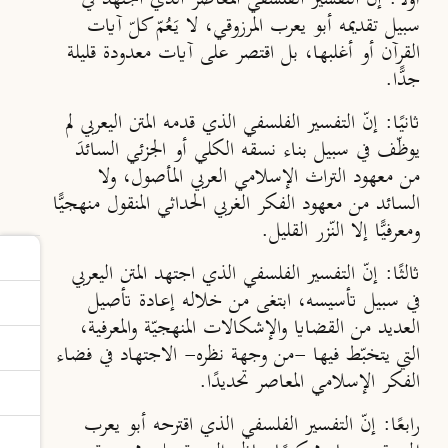
سبيل تقديمه أبو يعرب المرزوقي، لا يَعُمّ كلّ آيات
القرآن أو أغلبها، بل اقتصر على آيات معدودة قليلة
جدًّا.
ثانيًا:
إنّ التفسير الفلسفي الذي قدمه المتن اليعربي لم
يوظّف في سبيل بناء نسقه الكلي أو الجزئي السائدَ
من معهود التراث الإسلامي العربي المأصول، ولا
السائد من معهود الفكر الغربي الحداثي المنقول منهجيًّا
ومعرفيًّا إلا النّزر القليل.
ثالثًا:
إنّ التفسير الفلسفي الذي اجتهد المتن اليعربي
في سبيل تأسيسه، ابتغى من خلاله إعادة تأصيل
العديد من القضايا والإشكالات المنهجيّة والمعرفية،
التي يتخبّط فيها -من وجهة نظره- الاجتهاد في فضاء
الفكر الإسلامي المعاصر تحديدًا.
رابعًا:
إنّ التفسير الفلسفي الذي اقترحه أبو يعرب