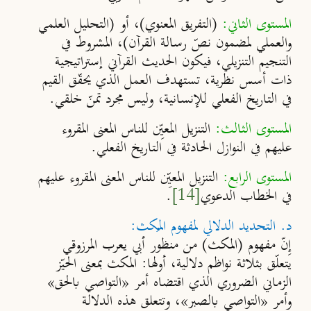
المستوى الثاني:
(
التفريق المعنوي
)
، أو (التحليل العلمي
والعملي لمضمون نصّ رسالة القرآن)، المشروط في
التنجيم التنزيلي، فيكون الحديث القرآني إستراتيجية
ذات أسس نظرية، تستهدف العمل الذي يحقّق القيم
في التاريخ الفعلي للإنسانية، وليس مجرد تمنّ خلقي.
المستوى الثالث:
التنزيل المعيِّن للناس المعنى المقروء
عليهم في النوازل الحادثة في التاريخ الفعلي.
المستوى الرابع:
التنزيل المعيِّن للناس المعنى المقروء عليهم
في الخطاب الدعوي
[14]
.
د. التحديد الدلالي لمفهوم المُكث:
إِنّ مفهوم (المكث) من منظور أبي يعرب المرزوقي
يتعلّق بثلاثة نواظم دلالية،
أولها
: المكث بمعنى الحيّز
الزماني الضروري الذي اقتضاه أمر «
التواصي بالحق
»
وأمر
«
التواصي بالصبر
»
، وتتعلق هذه الدلالة