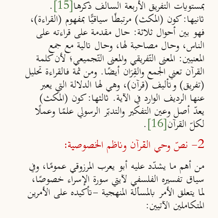
بمستويات التفريق الأربعة السالف ذكرها
[15]
.
ثانيها
: كون
(
المكث
)
مرتبطًا سياقيًّا بمفهوم
(
القراءة
)
،
فهو بين أحوال ثلاثة: حال مقدمة على قراءته على
الناس، وحال مصاحبة لها، وحال تالية مع جمع
المعنيين: المعنى التّفريقي والمعنى التّجميعي؛ لأن كلمة
القرآن تعني الجمع والقِرَان أيضًا. ومن ثمة فالقراءة تحليل
(تفريق) وتأليف (قرآن)، وهي لها الدلالة التي يعبر
عنها الرديف الوارد في الآية.
ثالثها
: كون (المكث)
يعدّ أصل وعين التفكير والتدبّر الرسولي علمًا وعملًا
لكلّ القرآن
[16]
.
2- نصّ وحي القرآن وناظم الخصوصية:
من أهم ما يشدّد عليه أبو يعرب المرزوقي عمومًا، وفي
سياق تفسيره الفلسفي لآيتي سورة الإسراء خصوصًا،
لما يتعلق الأمر بالمسألة المنهجية -تأكيده على الأمرين
المتكاملين الآتيين: