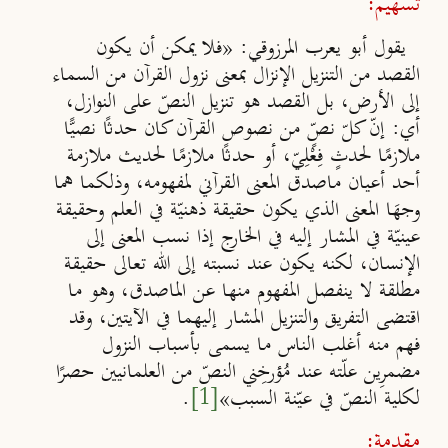
تسهيم:
يقول أبو يعرب المرزوقي: «فلا يمكن أن يكون
القصد من التنزيل الإنزال بمعنى نزول القرآن من السماء
إلى الأرض، بل القصد هو تنزيل النصّ على النوازل،
أي: إنّ كلّ نصٍّ من نصوص القرآن كان حدثًا نصيًّا
ملازمًا لحدثٍ فِعْلِيّ، أو حدثًا ملازمًا لحديث ملازمة
أحد أعيان ماصدق المعنى القرآني لمفهومه، وذلكما هما
وجهَا المعنى الذي يكون حقيقة ذهنيّة في العلم وحقيقة
عينيّة في المشار إليه في الخارج إذا نسب المعنى إلى
الإنسان، لكنه يكون عند نسبته إلى الله تعالى حقيقة
مطلقة لا ينفصل المفهوم منها عن الماصدق، وهو ما
اقتضى التفريق والتنزيل المشار إليهما في الآيتين، وقد
فهم منه أغلب الناس ما يسمى بأسباب النزول
مضمرِين علّته عند مُؤرخِني النصّ من العلمانيين حصرًا
لكلية النصّ في عيّنة السبب»
[1]
.
مقدمة: