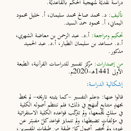
دراسة نقديّة لمنهجية الحكم بالقاعديَّة.
تأليف:
د. محمد صالح محمد سليمان، أ. خليل محمود
اليماني، أ. محمود حمد السيد.
تحكيم ومراجعة:
أ.د. عبد الرحمن بن معاضة الشهري،
أ.د. مساعد بن سليمان الطيار، أ.د. عبد الحميد
مدكور.
من إصدارات:
مركز تفسير للدراسات القرآنية، الطبعة
الأولى 1441هـ-2020م.
إشكالية الدراسة:
قالوا عنها: «علم التفسير -كما يثبته تاريخه- لم يحظَ
بجهدٍ متتابعٍ مُمنهَج في ذلك؛ فلم تنتظم أصوله الكلية
في سلكٍ يجمعها، ولم تتركّب قواعده الكلية الاستقرائية
في مؤلفاتٍ تضبطها، ولم تتمايز قواعد كلّ مفسِّر عن
غيره، ولم تُحصر أصول كلّ طبقة من طبقات المفسرين،