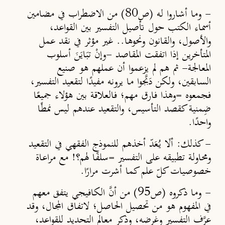
-
وما أشاروا له (ص80) من الاضطراب في مضامين
أسماء الكتب حول تأصيل التفسير بين القواعد،
والأصول، والقانون ونحوها.. غير مؤثر في نقد عمل
المتأخرين إذا اتفقت المقاصد -وإنْ تبَايَنَ أسلوب
المعالجة- ثم هم لم يزعموا أن عملهم هو صنيع
السابقين، ولكن دَبَّجوا ما يرونه مفيدًا لتقعيد التفسير،
فجمعوه =وهذا فارق مهم؛ فالعلاقة بين هؤلاء جميع
ًا
ضِمنية كقصد التأسيس، والتقعيد عندهم ليس نمطًا
واحدًا.
-
كذلك: ألَا يُعَدّ أخذهم للنموذج الفقهي في التقعيد
ومحاولة تطبيقه على التفسير =سلف
ًا
لهم؟! مع مراعاة
خصوصيات كلّ علم كما أشرت مرار
ًا
.
-
وما ذكروه (ص95) من أنَّ الكافيجي يتفق معهم
في المفهوم هو من تحصيل الحاصل؛ لاتفاق المجال، وقد
عرَّف التفسير وغرضه، وذكر معالم التحديد للقواعد،