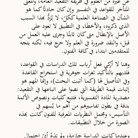
عن غيره من العلوم في طريقة التقعيد العامة، والمعنى
المتأخر للقواعد في التفسير وإن كان حادث
كما هو
الشأن في الصناعة العلمية ككلّ، لا يُرَدُّ بهذا السبب
الذي ذكروه، والأخطاء في التطبيق لا تعود على
الأصل بالإبطال متى كان ثابت
ًا
وجرى عليه العمل من
قبل، والنقد ضرورة في العلم ولا حرج فيه، لكنه يتجه
للمتقدمين ابتداء في كافة الفنون.
وهنا لا أزكي فعل أرباب تلك الدراسات في القواعد،
فلديهم بالتأكيد ثغرات جوهرية في استخراج القاعدة
وفي التأصيل لها (كما أثبت البحث)، وإنما المهم هو
إثبات قيمة الطريقة التي نصوا على اتباعها في التقعيد:
مصدرية المادة التفسيرية، فتتبع كليات ونصوص الأئمة
بدقة في بطون تفاسيرهم من أهم ما يُسهم في
التأسيس، ومجمل النظريات المعرفية للفنون كانت بهذه
الصورة من خلال التطبيقات.
وعندما كانت الدراسة جازمة، ولم تدَعْ أيّ احتمال