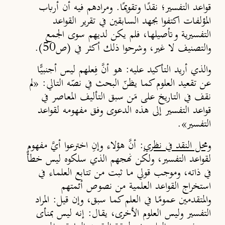
قواعد التفسير؛ نقدًا وتقويمًا.
ومرادهم فيه أن أرباب
المؤلفات اكتفوا بجهد السابقين في تقرير القواعد
التفسيرية وتأصيلها، فلم يكن لديهم سوى الجمع
والتصنيف لا غير، وشرحوا ذلك أكثر في (ص50).
والذي أريد التأكيد عليه:
هو أنَّ فِعلهم ليس أجنبيًّا
عن تقعيد العلوم كما يظنّ البحث في نصّه التالي: «لم
نقف في التاريخ على مَن سبق التأليف المعاصر في
قواعد التفسير إلى هذه الدعوى وفق مفهومه لقواعد
التفسير».
ومحل النقد في نظري
:
أنَّ هؤلاء وإنِ اخترعوا أيَّ مفهوم
لقواعد التفسير،
ولكن نهجهم الذي سلكوه ليس خطأً
في ذاته، وموجب قولي ما ثبت من تتابع العلماء في
استخراج القواعد العلمية من نصوص أئمتهم
والمتقدمين عمومًا في العلم كما سبق
، وإن قيل: المراد
التفسير وليس العلوم الأخرى، يقال: إنه ليس بمنأى