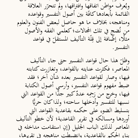
ويُعرف مواطن اتفاقها وافتراقها، ولم تتحرّر العلاقة
القائمة بأبعادها كافّة بين أصول التفسير وقواعده
ومناهجه، بخلاف ما هو حاصل لبعض الفنون والعلوم
من نُضجٍ في تلك المجالات؛ كعلمي الفقه والأصول
مثلًا، إضافة إلى قِلّة التأليف المستقلّ في قواعد
التفسير.
وظلّ هذا حال قواعد التفسير حتى جاء التأليف
المعاصر، فكثرت عنايته بالقواعد، وتغازرت كتابته
فيها، وصار لقواعد التفسير بعده شأن آخر؛ فقد
ضبطَ مفهوم قواعد التفسير، وأرسى أصول الكتابة
فيها، وخرج من رَحِمِه عددٌ كبير جدًّا من القواعد التي
نسبها للتفسير وأدخلها ساحته؛ ولذا كان حريًّا
بتسليط الضوء على حكمه بقاعدية القواعد التي
أوردها ومسالكه في تقرير القاعدية؛ لأن خطو التأليف
المعاصر لذلك الباب الجليل (إنِ استقامت مداخله في
بناء الحكم بالقاعدية، وانضبطت مناهجه في تقريرها،