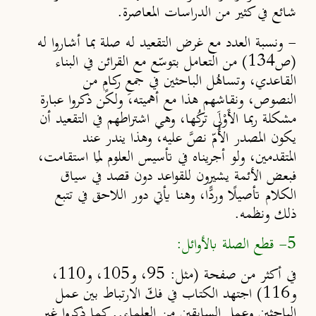
شائع في كثير من الدراسات المعاصرة.
-
ونسبة العدد مع غرض التقعيد له صلة بما أشاروا له
(ص134) من التعامل بتوسّع مع القرائن في البناء
القاعدي، وتساهُل الباحثين في جمعِ ركامٍ من
النصوص، ونقاشهم هذا مع أهميته، ولكن ذكروا عبارة
مشكلة ربما الأَوْلَى تركُها، وهي اشتراطهم في التقعيد أن
يكون المصدر الأُمّ نصَّ عليه، وهذا يندر عند
المتقدمين، ولو أجريناه في تأسيس العلوم لمَا استقامت،
فبعض الأئمة يشيرون للقواعد دون قصد في سياق
الكلام تأصيل
وردًّا، وهنا يأتي دور اللاحق في تتبع
ذلك ونظمه.
5- قطع الصلة بالأوائل:
في أكثر من صفحة (مثل: 95، و105، و110،
و116) اجتهد الكتاب في فكّ الارتباط بين عمل
الباحثين وعمل السابقين من العلماء.. كما ذكروا غير