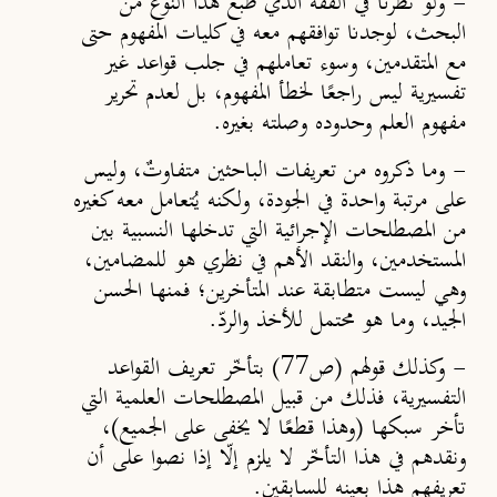
-
ولو نظرنا في الفقه الذي طبَّع هذا النوع من
البحث، لوجدنا توافقهم معه في كليات المفهوم حتى
مع المتقدمين، وسوء تعاملهم في جلب قواعد غير
تفسيرية ليس راجع
ًا
لخطأ المفهوم، بل لعدم تحرير
مفهوم العلم وحدوده وصلته بغيره.
-
وما ذكروه من تعريفات الباحثين متفاوتٌ، وليس
على مرتبة واحدة في الجودة، ولكنه يُتعامل معه كغيره
من المصطلحات الإجرائية التي تدخلها النسبية بين
المستخدمين، والنقد الأهم في نظري هو للمضامين،
وهي ليست متطابقة عند المتأخرين
؛
فمنها الحسن
الجيد، وما هو محتمل للأخذ والردّ.
-
وكذلك قولهم (ص77) بتأخّر تعريف القواعد
التفسيرية، فذلك من قبيل المصطلحات العلمية التي
تأخر سبكها (وهذا قطع
ًا
لا يخفى على الجميع)،
ونقدهم في هذا التأخّر لا يلزم إل
إذا نصوا على أن
تعريفهم هذا بعينه للسابقين.