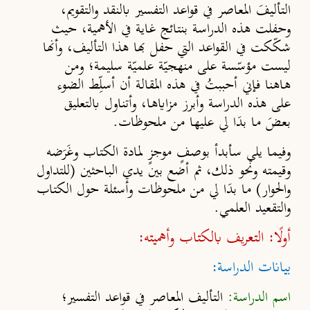
التأليفَ المعاصر في قواعد التفسير بالنقد والتقويم،
وحفلت هذه الدراسة بنتائج غاية في الأهمية، حيث
شكّكت في القواعد التي حفل بها هذا التأليف، وأنها
ليست مؤسّسة على منهجيّة علميّة سليمة؛ ومن
هاهنا فإني أحببتُ في هذه المقالة أن أسلِّط الضوء
على هذه الدراسة وأبرز مزاياها، وأتناول بالتعليق
بعضَ ما بدَا لي عليها من ملحوظات.
وفيما يلي سأبدأ بوصفٍ موجزٍ لمادة الكتاب وغَرَضه
وقيمته ونحو ذلك، ثم أضع بين يدي الباحثين (للتداول
والحوار) ما بدَا لي من ملحوظات وأسئلة حول الكتاب
والتقعيد العلمي.
أولًا: التعريف بالكتاب وأهميته
:
بيانات الدراسة:
اسم الدراسة
:
التأليف المعاصر في قواعد التفسير؛