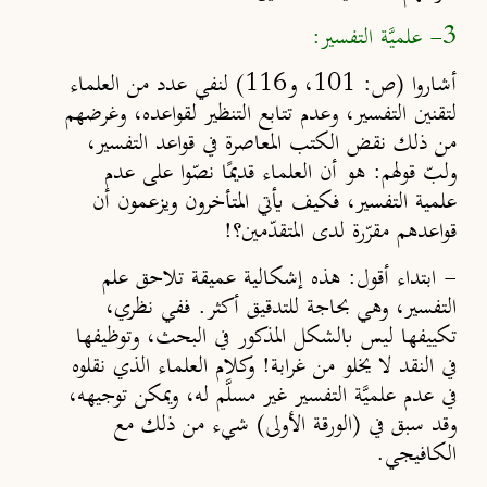
3- علميَّة التفسير:
أشاروا (ص: 101، و116) لنفي عدد من العلماء
لتقنين التفسير، وعدم تتابع التنظير لقواعده، وغرضهم
من ذلك نقض الكتب المعاصرة في قواعد التفسير،
ولبّ قولهم: هو أن العلماء قديمًا نصّوا على عدم
علمية التفسير، فكيف يأتي المتأخرون ويزعمون أن
قواعدهم مقرّرة لدى المتقدّمين؟!
-
ابتداء أقول: هذه إشكالية عميقة تلاحق علم
التفسير، وهي بحاجة للتدقيق أكثر. ففي نظري
،
تكييفها ليس بالشكل المذكور في البحث، وتوظيفها
في النقد لا يخلو من غرابة! وكلام العلماء الذي نقلوه
في عدم علميَّة التفسير غير مسلَّم له، ويمكن توجيهه،
وقد سبق في (الورقة الأولى) شيء من ذلك مع
الكافيجي.