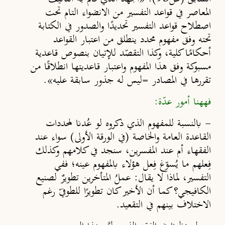
المعاصر في قواعد التفسير من الانضواء التام تحت
اصطلاح قواعد التفسير تحديد
ًا
والصدور في الكتابة
تحته وفق مفهوم محدد ينطلق من اعتبار القواعد
أحكام
ًا
كلية، وكذا التقصّد للإتيان بنصوص قاعدية
مسبوكة وفق هذا المفهوم واعتبار قاعديتها انطلاق
ًا
من
تقررها في المصادر =ليس له جذور سابقة عليه».
فههنا أمور عدّة:
-
بالنسبة للمفهوم الذي ذكروه لو عُدنا لمحددات
القاعدة العامة والخاصة (في الورقة الأولى) سواء عند
الفقهاء أم عند المفسرين، سنجد في كلامهم وكذلك
فِعلهم ما يُسوِّغ فِعل هؤلاء بالمفهوم عينه
؛
ففي
التفسير، لماذا لا يقال: عملُ المتأخرين تطويرٌ لصنيع
الكافيجي؟ كما أن الأخير كان تطوير
ًا
للطوفيّ رغم
الاختلاف بينهم في التقعيد.