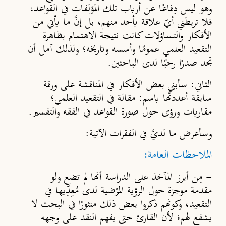
وهو ليس دِفاعًا عن أرباب تلك المؤلفات في القواعد،
فلا تربطني أيّ علاقة بأحد منهم، بل إنَّ ما يأتي من
الأفكار والتساؤلات كانت نتيجة الاهتمام بظاهرة
التقعيد العلمي عموم
ًا
وأسسه وتاريخه؛ ولذلك آمل أن
تجد صد
رًا
رحب
ًا
لدى الباحثين.
الثاني
:
سأبني بعض الأفكار في المناقشة على ورقة
سابقة أعددتُها باسم: مقالة في التقعيد العلمي؛
مقاربات ورؤى حول صورة القواعد في الفقه والتفسير.
وسأعرض ما لديَّ في الفقرات الآتية:
الملاحظات العامة:
-
مِن أبرز المآخذ على الدراسة أنها لم تضع ولو
مقدمة موجزة حول الرؤية المُرْضية لدى مُعِدِّيها في
التقعيد، وكونهم ذكروا بعض ذلك منثورًا في البحث لا
يشفع لهم؛ لأن القارئ حتى يفهم النقد على وجهه