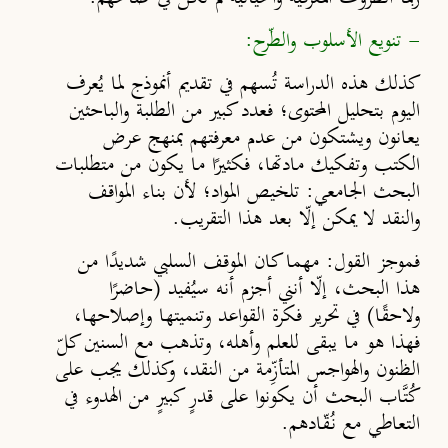
- تنويع الأسلوب والطّرح:
كذلك هذه الدراسة تُسهم في تقديم أنموذج لما يُعرف
اليوم بتحليل المحتوى؛ فعدد كبير من الطلبة والباحثين
يعانون ويشتكون من عدم معرفتهم بمنهج عرض
الكتب وتفكيك مادتها، فكثيرًا ما يكون من متطلبات
البحث الجامعي: تلخيص المواد؛ لأن بناء المواقف
والنقد لا يمكن إلّا بعد هذا التقريب.
فموجز القول:
مهما كان الموقف السلبي شديدًا من
هذا البحث، إلّا أنني أجزم أنه سيُفيد (حاضرًا
ولاحقًا) في تحرير فكرة القواعد وتنميتها وإصلاحها،
فهذا هو ما يبقى للعلم وأهله، وتذهب مع السنين كلّ
الظنون والهواجس المتأزِّمة من النقد، وكذلك يجب على
كُتَّاب البحث أن يكونوا على قدرٍ كبيرٍ من الهدوء في
التعاطي مع نُقّادهم.