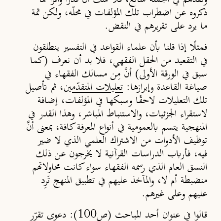
ذكروه عن اضطراب تلك المؤلفات في محلّه، ولكن ثمة
ما يرد على تقريرهم في النقض.
فمثلًا إذا قلنا بأن علماء القواعد في التفسير ينطلقون
في التقعيد من الحقل الفقهي، فلا بد أن نعرف (كما
سبق في الورقة الأولى) أنَّ مِن مسالك الفقهاء في
صياغة القاعدة وإبرازها:
تعليلات المتقدّمين
، ثم تأصيل
تلك التعليلات لاحقًا وسبكها في المؤلفات، إضافة
لاستقراء الجزئيات، والاستنباط المباشر، وهذا القدر في
المنهجية يتسم بالعمومية في أنواع المعرفة كافة، بمعنى أنَّ
توظيف الأدوات من الاشتراك العلمي الذي لا ضير
فيه، فأرباب الدراسات القرآنية لا يخرجون عن ذلك
النسق العام الذي رسمه الفقهاء سواء كانت محاولاتهم
منضبطة أم لا، والمآخذ عليهم في تطبيق المنهج تَرِد
عليهم وعلى غيرهم.
قالوا في عنوان أحد المباحث (ص100): دعوى تقرّر