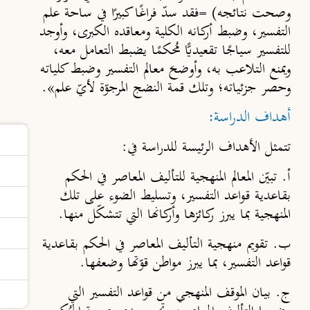
وصحت نتائجه) =فقد سدّ فراغًا كبيرًا في ساحة علم
التفسير، وضبط أركانه الكلية ومعاقده الكبرى، وأوجد
للتفسير سياجًا تقعيديًّا مُحكمًا يضبط التعامل معه،
ويمنع التلاعب به، وأوضحَ معالم التفسير وضبط كلياته
وحصر جزئياته؛ وتلك قمة النضج المرجوّة لأيّ علم».
أهداف الدراسة:
تتمثل الأهداف الرئيسة للدراسة في:
أ.
تبيّن المعالم المنهجية للتأليف المعاصر في الحكم
بقاعدية قـواعد التفسير، وتسليط الضوء على تلك
المنهجية بما يبرز ركائزها وأركانها التي تتشكّل منها.
ب.
تقويم منهجية التأليف المعاصر في الحكم بقاعدية
قواعد التفسير، بما يبرز مواطن قوّتها وضعفها.
ج.
بيان الموقف المنهجي من قواعد التفسير التي