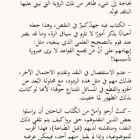
بحاجة إلى شيء ظاهر من تلك الرؤية التي يَبني عليها
الناقد قولَه.
-
الكتاب فيه جهدٌ كبيرٌ في النقض، وهذا جعله
أحيان
يذكر أمور
ًا
لا تلزم في سياق الردّ، وما قد يضر
عند قوم بالتصحيح العلمي الذي يبتغيه، مثل:
إيهامهم على أنّ مَن يجمع القواعد لا يرى ضرورة
تأسيسها!
-
عدم الاستفصال في النقد وتقديم الاحتمال الآخر،
فذلك مهم في مثل هذه الردود، مع محاولة البُعد عن
الجزم والقطع في المسائل المتنازع حولها؛ لأنها لو كانت
بذلك الظهور لمَا خفيت.
-
كنتُ أرجو وآملُ من الكُتّاب الباحثين أن يراسلوا
بعض الذين انتقدوهم، حتى يروا كيف يتم تلقي ذلك
النقد، ومناقشته لديهم (قبل الطباعة)، فهذا أقرب
للموضوعية، وإذا لم يقبل منهم أحد، فيمكن عرضه