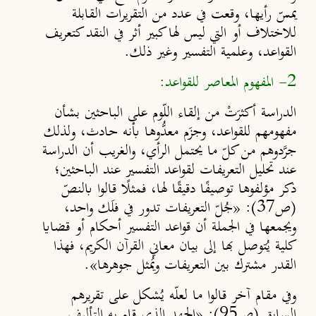
يمسّ رأيها، وقعت في عدد من التقريرات القابلة
للاختلاف أو التي ليس لها كبير أثر في النقد كتعريف
القواعد، وعلمية التفسير وغير ذلك.
2- المفهوم المعاصر للقواعد:
الدراسة أكثرَتْ من إلقاء اللّوم على الباحثين بشأن
مفهومهم للقواعد، وجزَم معدُّوها بأنه حادث، ولذلك
جرَّدوهم من كلّ ما يحتمل الرأي، والغريب أن الدراسة
عند تحليل التعريفات لقواعد التفسير عند الباحثين؛
ذكر مؤلفوها توصيف
ًا
دقيق
ًا
لها، فمثل
قالوا بالنصّ
(ص37): «جُلّ التعريفات تدور في فلَك واحد،
ويجمعها في الجملة أن قواعد التفسير أحكام أو قضايا
كلية يُتوصل بها إلى بيان معاني القرآن الكريم، فهذا
القدر مشترك بين التعريفات ويُمثل جوهرها».
وفي مقام آخر قالوا ما لعلّه يُشكل على تقريرهم
السابق (ص95): «الجهد الذي قام به التأليف