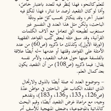
للعلم كالنحو، فهذا يُنظر فيه للعدد باعتبار خاصّ،
وأمّا لو كان التقعيد لرصد ما تناثر، فهذا للكَمِّ فيه
اعتبار آخر، وقد يتكاثر بحسب كلّ علم ودقّة
الباحث، ولكن مثل هذا العدد في التفسير غير
مستغرب لطبيعته التي تتعامل مع آلاف الكلمات
القرآنية، وقد سبق مثله لبعض كتب القواعد الفقهية
(الورقة الأولى)، وكذلك ما ذكروه (ص60) من عدد
الأمثلة على القواعد وقلتها أو عدمها =
له أيضًا علاقة
بالفلسفة عينها حول هدف التقعيد، والأمر نفسه
يقال: فيما ذكروه (ص108) من أن التقعيد يكون
بعد كمال العلم.
-
وموضوع العدد له صلة أيض
ًا
بالذوق والارتجال
الذي انتقده الكتاب على الباحثين في مواطن عدّة
(ص126، و133، و136، و183)، ونقدهم
وجيه، مع مراعاة غرض التقعيد أيض
ًا
، وقيم البحث
كالذاتية والموضوعية، وضعف المنهجية للأسف أمر