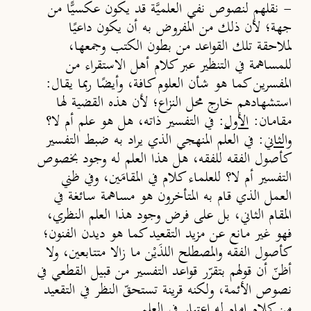
-
نقلهم لنصوص نفي العلميَّة قد يكون عكسي
ًّا
من
جهة؛ لأن ذلك من المفروض به أن يكون داعي
ًا
لملاحقة تلك القواعد من بطون الكتب وجمعها،
للمساهمة في التنظير عبر كلام أهل الاستقراء من
المفسرين كما هو شأن العلوم كافة،
وأيضًا ربما يقال:
استشهادهم خارج محل النزاع
؛ لأن هذه القضية لها
مقامان:
الأول
: في التفسير ذاته، هل هو علم أم لا؟
والثاني
: في العلم المنهجي الذي يراد به ضبط التفسير
كأصول الفقه للفقه، هل هذا العلم له وجود بخصوص
التفسير أم لا؟ للعلماء كلام في المقامَين، وفي ظني
العمل الذي قام به المتأخرون هو مساهمة سائغة في
المقام الثاني، بل على فرض وجود هذا العلم النظري،
فهو غير مانع عن مزيد التقعيد كما هو ديدن الفنون
؛
كأصول الفقه والمصطلح اللذَيْن ما زالا متتابعين، ولا
أظنّ أن قولهم بتقرّر قواعد التفسير من قبيل القطعي في
نصوص الأئمة، ولكنه قرينة تستحقّ النظر في التقعيد
من كلام إمام له اعتبار في العلم.