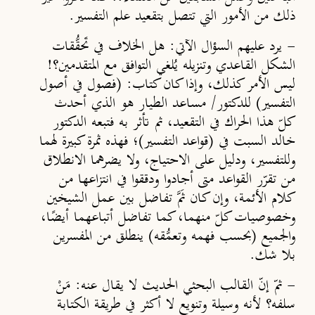
ذلك من الأمور التي تتصل بتقعيد علم التفسير.
-
يرد عليهم السؤال الآتي: هل الخلاف في تَحقُّقات
الشكل القاعدي وتنزيله يُلغي التوافق مع المتقدمين؟!
ليس الأمر كذلك، وإذا كان كتاب: (فصول في أصول
التفسير) للدكتور/ مساعد الطيار هو الذي أحدث
كلّ هذا الحراك في التقعيد، ثم تأثر به فتبعه الدكتور
خالد السبت في (قواعد التفسير)؛ فهذه ثمرة كبيرة لهما
وللتفسير، ودليل على الاحتياج، ولا يضرهما الانطلاق
من تقرّر القواعد متى أجادوا ودققوا في انتزاعها من
كلام الأئمة، وإن كان ثَمَّ تفاضل بين عمل الشيخين
وخصوصيات كلّ منهما، كما تفاضل أتباعهما أيض
ًا
،
والجميع (بحسب فهمه وتعمُّقه) ينطلق من المفسرين
بلا شك.
-
ثمّ إنّ القالب البحثي الحديث لا يقال عنه: مَنْ
سلفه؟ لأنه وسيلة وتنويع لا أكثر في طريقة الكتابة