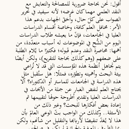
أقول:
نحن بحاجة ضرورية للمصالحة والتعايش مع
النقد العلمي مهما كان غرضه
؛ لأنه سيفيد في تحرير
الصواب على كلّ حال، وأَحَقّ الجهات بدعم هذا
الأمر: محافل العلم كافة، وخاصة أقسام الدراسات
العليا في الجامعات، فإنّ ما يعيشه طلاب الدراسات
اليوم من الشُّح في الموضوعات له أسباب متعدّدة، من
أهمها: محاصرة النقد وعدم قَبوله؛ فكثيرًا ما يُلام الطلبة
على ضعفهم (وهم كذلك بحاجة للتقريع)، ولكن أيضًا
يتم تجاهل أنظمة هذه المؤسسات التي قد لا تُراعي
بيئة البحث وأهميته وتطوّره، فمثلًا: هل ستُقبل مثل
هذه الدراسة في الجامعات للماستر أو الدكتوراه؟ ألَا
يحتاج العلم لنفض الغبار عن جملة من الأبحاث في
الدراسات العليا وتقديم أطروحة حولها لتقييمها ثم
إعادة بعض أفكارها للبحث؟ وغير ذلك من
الأسئلة.. وكذلك من الواجب بثّ الوعي العامّ بأن
هذا لا يُعَدّ تنقيصًا لأربابها والتقليل من شأنهم، ولكن
ربما الظروف المعرفية والحياتية لم تكن في صالحهم.