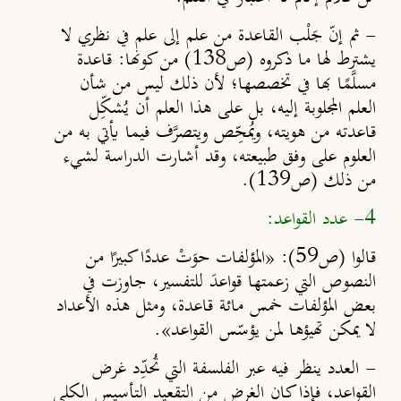
-
ثم إنّ جَلْب القاعدة من علم إلى علم في نظري لا
يشترط لها ما ذكروه (ص138) من كونها: قاعدة
مسلَّمًا بها في تخصصها؛ لأن ذلك ليس من شأن
العلم المجلوبة إليه، بل على هذا العلم أن يُشكِّل
قاعدته من هويته، ويُمحِّص ويتصرَّف فيما يأتي به من
العلوم على وفق طبيعته، وقد أشارت الدراسة لشيء
من ذلك (ص139).
4- عدد القواعد:
قالوا (ص59): «المؤلفات حوَتْ عدد
ًا
كبير
ًا
من
النصوص التي زعمتها قواعدَ للتفسير، جاوزت في
بعض المؤلفات خمس مائة قاعدة، ومثل هذه الأعداد
لا يمكن تهيؤها لمن يؤسّس القواعد».
-
العدد ينظر فيه عبر الفلسفة التي تُحدِّد غرض
القواعد، فإذا كان الغرض من التقعيد التأسيس الكلي