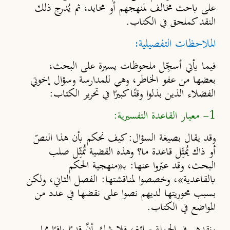
على باحث مخالف لمنهجهم أو محايد، ثم يُدرج ذلك
النقد كملحق في الكتاب.
الملاحظات التفصيلية:
فيما يأتي أسجِّل ملحوظات يسيرة على البحث،
بعضها من عفو الخاطر، وهي للمدارسة وسؤال إخوتي
الفضلاء الذين بذلوا وقتًا كبيرًا في تحرير الكتاب:
1- معيار القاعدة التفسيرية:
وقد يقال بصيغة السؤال: كيف نحكم بأن هذا النصّ
أو ذاك يُمثِّل قاعدة ما؟
وهذه القضية تُمثِّل صلب
البحث، وقد عبّروا عنها: بـ«منهجية الحكم
بالقاعدية»، وخصصوا لمناقشتها: الفصل الثاني، ولكن
بسبب محوريتها لديهم نصوا على نقضها في عدد من
المواضع في الكتاب
.
ونقدهم في الجملة سائغ، فلا شك أنَّ قدرًا وافرًا مما