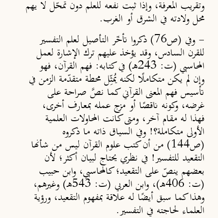
وتقريب المعرفة، وإذا ثبت نفعه للعلم دون تمحّل لا يهم
محل ولادته في الشرق أو الغرب.
-
وفي (ص76) ذكروا تأخّر التأصيل لعلم التفسير
للقرن السادس، وقد يؤخذ عليهم ترك الإشارة لعمل
المحاسبي (ت: 243هـ) في كتابه: فهم القرآن، فهو
وإن لم يكن متكامل
لكنه يُمثِّل محطة متقدّمة الزمن في
تأسيس فهم المعنى القرآني كما نصَّ صراحة على
غرضه، وكونه ناقص
ًا
أو مزج عمله بمعارف أخرى،
فهذا له مقام آخر،
ومتى كانت المحاولات العلمية
الأولى متكاملة؟!
وفي السياق ذاته ما ذكروه
(ص144) من أن كتب علوم القرآن ليس من شأنها
التقعيد للتفسير! في نظري يحتاج لبيان أكثر؛ لأن
بعضهم ينصّ على التقعيد
؛
كالمحاسبي، وابن حبيب
(ت: 406هـ)، وابن العربي (ت: 543هـ) وغيرهم،
وهذا كما سبق أيض
ًا
له علاقة بمفهوم التقعيد، ورؤية
العلماء لحاجته في التفسير.