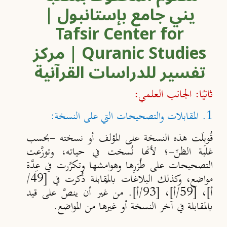
ثانيًا: الجانب العلمي:
1. المقابلات والتصحيحات التي على النسخة:
قُوبِلَت هذه النسخة على المؤلف أو نسخته -بحسب
غلبة الظنّ-؛ لأنها نُسخت في حياته، وتوزَّعت
التصحيحات على طُرَرِها وهوامشها وتكرَّرت في عِدَّة
مواضع، وكذلك البلاغات بالمُقابلة ذُكرت في [49/
أ]، [59/أ]، [93/أ]. من غير أن ينصَّ على قيد
بالمقابلة في آخر النسخة أو غيرها من المواضع.