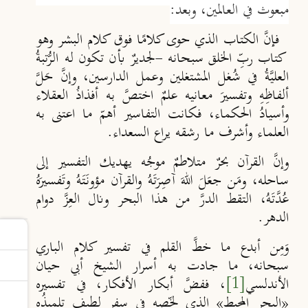
مبعوث في العالمين، وبعد:
فإنَّ الكتاب الذي حوى كلامًا فوق كلام البشر وهو
كتاب ربِّ الخلق سبحانه -لجديرٌ بأن تكون له الرُّتبةُ
العليَّةُ في شُغل المشتغلين وعمل الدارسين، وإنَّ حَلَّ
ألفاظِهِ وتفسيرَ معانيه علمٌ اختصَّ به أفذاذُ العقلاء
وأسيادُ الحكماء، فكانت التفاسير أهمّ ما اعتنى به
العلماء وأشرف ما رشقه يراع السعداء.
وإنَّ القرآن بحرٌ متلاطمٌ موجُه يهديك التفسير إلى
ساحله، ومَن جعَلَ اللهَ آصِرَتَهُ والقرآن مؤونَتَهُ وتَفسيرَهُ
عُدَّتَهُ، التقط الدرَّ من هذا البحر ونال العِزَّ دوام
الدهر.
وَمِن أبدع ما خطَّ القلم في تفسير كلام الباري
سبحانه، ما جادت به أسرار الشيخ أبي حيان
الأندلسي
[1]
، ففضَّ أبكار الأفكار، في تفسيره
«البحر المحيط» الذي لخّصه في سِفر لطيف تلميذُه