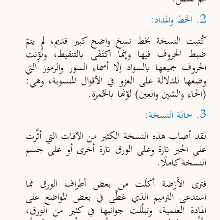
2. الخط والمداد:
كُتبت النسخة بخط نسخ واضح كبير قديم، لم يتمّ
ضبط الحروف فيها وإنما اكتَفَى بالتنقيط، ولُوِّنت
الحروف جميعها بالسواد إلّا أسماء السور والرموز التي
وضعها للدلالة على العزو في الأقوال المنسوبة، وهي:
(الحاء والشين والعين) لوَّنها بالحُمرة.
3. حالة النسخة:
لقد أصاب هذه النسخة الكثير من الآفات التي أثَّرت
على الحبر تارة وعلى الورق تارة أخرى أو على جسم
النسخة كاملًا.
فترى الأَرَضة أكلَت من بعض أطراف الورق مما
استدعى الترميم الذي غطَّى في بعض المواضع على
المادة العلمية، وتبلَّلت جوانبها في كثير من الورق،