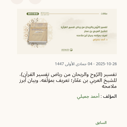
-08-30
‏(
ال
وب
ال
2025-10-26 - 04 جمادى الأولى 1447
تفسير (الرّوح والريحان من رياض تفسير القرآن)،
للشيخ العربي بن عمّار‏؛ تعريف بمؤلّفه، وبيان أبرز
ملامحه
المؤلف :
أحمد جميلي
السابق