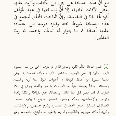
مع أنَّ هذه النسخة هي جزء من الكتاب وأثَّرت عليها
بعض الآفات المادية، إلا أنَّ نِساخَتَها في عهد المؤلف
أفرد لها بابًا في النفاسة، وإنَّ الباحث المحقّق ليجمع في
هذه النسخة شروط بحثه وقيود درسه من اعتماده
عليها أصالة ثم ما يتوفر له تباعًا، والحمد لله ربّ
العالمين.
[1]
شيخ النحاة العَلَم الفرد والبحر الذي لم يعرف الجزر بل المد، سيبويه
الزمان والمبرد إذا حمي الوطيس بتشاجر الأقران، مولده بمطخشارش وهي
مدينة مسورة من أعمال غرناطة في أخريات شوال سنة أربع وخمسين
وستمائة. ونشأ بغرناطة وقرأ بها القراءات والنحو واللغة، وجال في بلاد
المغرب ثم قدم مصر قبل سنة ثمانين وستمائة، سمع بغرناطة ومالقة وبجاية
وتونس والإسكندرية ومكة ومصر. اختصر منهاج النووي، وصنف
التصانيف السائرة: البحر المحيط في التفسير، وشرح التسهيل، والارتشاف،
وتجريد أحكام سيبويه، والتذكرة، والغاية، والتقريب، والمبدع، واللمحة، وغير