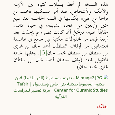
هذه النسخة لم تحظَ بتنقُّلات كثيرة بين الأزمنة
والأمكنة والأشخاص، فقد أمر مستكتبها «محمد بن
قراجا بن عليّ» بكتابتها في السنة الخامسة بعد سبع
مئين وأربعين من الهجرة الشريفة، في حياة المؤلف
مقابلَةً عليه، فيَرجُحُ أنها كانت بمصر، ثم وُجِدَت بعد
أربعة قرون من محفوظات مكتبة يني جامع في عاصمة
العثمانيين من أوقاف السلطان أحمد خان بن غازي
بن سلطان بن سلطان محمد خان
[3]
. وعليها خاتمه
المنقوش فيه: (وقف سلطان أحمد خان بن سلطان
غازي محمد خان).
خاتمة: