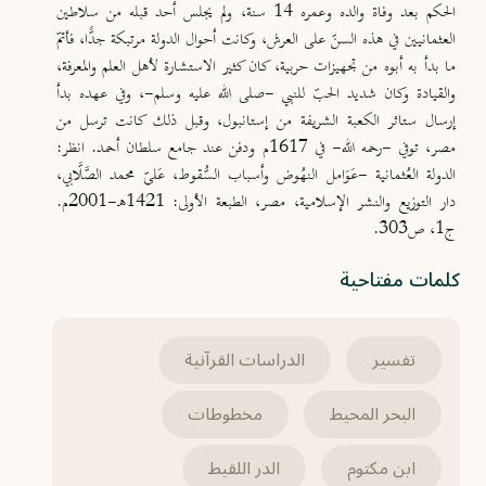
الحكم بعد وفاة والده وعمره 14 سنة، ولم يجلس أحد قبله من سلاطين
العثمانيين في هذه السنّ على العرش، وكانت أحوال الدولة مرتبكة جدًّا، فأتمّ
ما بدأ به أبوه من تجهيزات حربية، كان كثير الاستشارة لأهل العلم والمعرفة،
والقيادة وكان شديد الحبّ للنبي -صلى الله عليه وسلم-، وفي عهده بدأ
إرسال ستائر الكعبة الشريفة من إستانبول، وقبل ذلك كانت ترسل من
مصر، توفي -رحمه الله- في 1617م ودفن عند جامع سلطان أحمد. انظر:
الدولة العُثمانية -عَوَامل النهُوض وأسباب السُّقوط، عَليّ محمد الصَّلَّابي،
دار التوزيع والنشر الإسلامية، مصر، الطبعة الأولى: 1421هـ-2001م.
ج1، ص303.
كلمات مفتاحية
تفسير
الدراسات القرآنية
البحر المحيط
مخطوطات
ابن مكتوم
الدر اللقيط