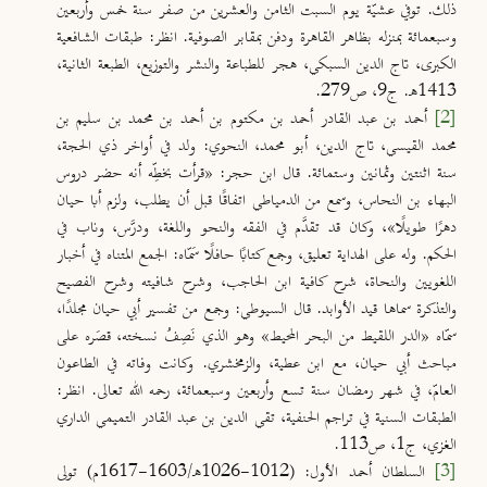
ذلك. توفي عشيّة يوم السبت الثامن والعشرين من صفر سنة خمس وأربعين
وسبعمائة بمنزله بظاهر القاهرة ودفن بمقابر الصوفية. انظر: طبقات الشافعية
الكبرى، تاج الدين السبكي، هجر للطباعة والنشر والتوزيع، الطبعة الثانية،
1413هـ. ج9، ص279.
[2]
أحمد بن عبد القادر أحمد بن مكتوم بن أحمد بن محمد بن سليم بن
محمد القيسي، تاج الدين، أبو محمد، النحوي: ولد في أواخر ذي الحجة،
سنة اثنتين وثمانين وستمائة. قال ابن حجر: «قرأت بخطِّه أنه حضر دروس
البهاء بن النحاس، وسمع من الدمياطي اتفاقًا قبل أن يطلب، ولزم أبا حيان
دهرًا طويلًا»، وكان قد تقدَّم في الفقه والنحو واللغة، ودرَّس، وناب في
الحكم. وله على الهداية تعليق، وجمع كتابًا حافلًا سَمّاه: الجمع المتناه في أخبار
اللغويين والنحاة، شرح كافية ابن الحاجب، وشرح شافيته وشرح الفصيح
والتذكرة سماها قيد الأوابد. قال السيوطي: وجمع من تفسير أبي حيان مجلدًا،
سمّاه «الدر اللقيط من البحر المحيط» وهو الذي نَصِفُ نسخته، قصَره على
مباحث أبي حيان، مع ابن عطية، والزمخشري. وكانت وفاته في الطاعون
العامّ، في شهر رمضان سنة تسع وأربعين وسبعمائة، رحمه الله تعالى. انظر:
الطبقات السنية في تراجم الحنفية، تقي الدين بن عبد القادر التميمي الداري
الغزي، ج1، ص113.
[3]
السلطان أحمد الأول: (1012-1026هـ/1603-1617م) تولى