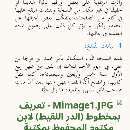
وأثَّرت الرطوبة على بعض أوراقها تأثيرًا شديدًا أو
خفيفًا في غير مكان من النسخة وانتشرت البقع عليها
في كثير من الصفحات وتفكَّك بعض أجزائها عن
بعضه، ولكن لم يؤثر كلّ ذلك على وضوح المادة
العلمية في غالبها.
4. بيانات النَّسْخ:
هذه النسخة تمَّت استكتابًا بأمر محمد بن قراجا بن
عليّ، في «يوم الأحد لثلاث إن بقين من شهر ربيع
الأول سنة خمسٍ وأربعين وسبعمائة». كما نصَّ
كاتبها، واتضح أنَّ القلم انتهى منها بعد أنْ مات
صاحب المتن بشهور وتلميذه ما زال حيًّا.