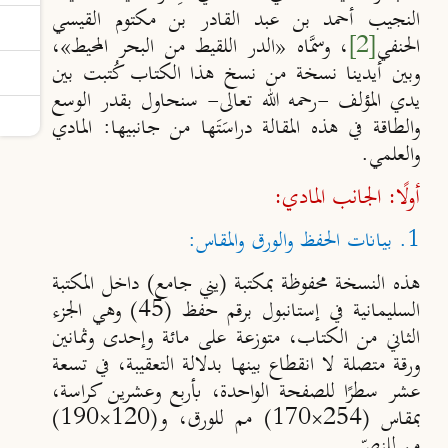
النجيب أحمد بن عبد القادر بن مكتوم القيسي
الحنفي
[2]
، وسمَّاه «الدر اللقيط من البحر المحيط»،
وبين أيدينا نسخة من نسخ هذا الكتاب كُتبت بين
يدي المؤلف -رحمه الله تعالى- سنحاول بقدر الوسع
والطاقة في هذه المقالة دراسَتَها من جانبيها: المادي
والعلمي.
أولًا: الجانب المادي:
1. بيانات الحفظ والورق والمقاس:
هذه النسخة محفوظة بمكتبة (يني جامع) داخل المكتبة
السليمانية في إستانبول برقم حفظ (45) وهي الجزء
الثاني من الكتاب، متوزعة على مائة وإحدى وثمانين
ورقة متصلة لا انقطاع بينها بدلالة التعقيبة، في تسعة
عشر سطرًا للصفحة الواحدة، بأربع وعشرين كراسة،
بمقاس (254×170) مم للورق، و(120×190)
مم للنصّ.