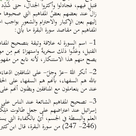
قتيلٍ فيهم، فجادلوا وأكثروا الجدال، حتى شُدِّ
زال عند بعضهم بعضُ المفاهيم التي صحبوها معه
إليهم بعين الإكبار والاحترام والشعور بواجب 
المفاهيم من مقاصد سورة البقرة ما يأتي:
1- اسم السورة له علاقة وثيقة بتصحيح المفاهي
القتيل، وعَدُّوا ذلك سخريةً واستهزاءً بهم مِن
يصح منهم هذا الاستنكار، لأنه نابع من مفهوم
2- أنكر اللهُ -عزّ وجلّ- على المنافقين ادّعاء
بالله هم السفهاء، بأنهم هم السفهاء على الح
عند من يتعاملون مع المنافقين ويظنون أنهم على خ
3- تصحيح المفاهيم الشائعة عند الناس على م
إسرائيل عند اعتراضهم على جعلِ طالوت مَلِكًا 
العلم والبسطة في الجسم، أيْ بالكفاءة التي ي
(246- 247) من سورة البقرة، قال ابن كثير (774هـ): «ومِن هنا ينبغي أن يكون الـمَلِكُ ذا علمٍ وشكلٍ حَسَن وقوة شديدة في بدنه ونفسه»