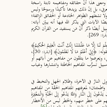
ومعنى هذا أنّ حقائقه ومفاهيمه ثابتة راسخة
معرفي، بل إنّ ذلك يزيدها تأكيدًا ورسوخًا وليس
ا تشغلهم الظواهر الخادعة أو الحقائق الزائفة؛
 الآيات التي يذكر الله فيها أنه يبيّن آياته:
ِيل أيضًا ذكر أنّ مَن يستفيد من القرآن الكريم
رة: 269].
ِنِّي أَعْلَمُ مَا لَا تَعْلَمُونَ﴾
،
[البقرة: 30]
ي، ويَعرِضوا ما يتلقّون من مفاهيم عن آبائهم أو
يل تسرُّب المفاهيم الخاطئة وانتشارها وغياب
لى النارُ في الآخرة، وظلام الجهل والتخبط في
طمئنان؛ لمعرفتهم المفاهيم الحقّة من المفاهيم
َّارِ وَاللَّهُ يَدْعُو إِلَى الْجَنَّةِ وَالْمَغْفِرَةِ
هم، فمخالطتهم على خطر منهم، والخطر ليس من الأخطار