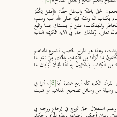
 النصوح والعلم النافع والعمل الصالح»
[6]
.
الحقَّ باطلًا والباطلَ حقًّا: ﴿فَمَنْ يَكْفُرْ
 بكتاب الله وسُنّة نبيّه صلى الله عليه وسلم،
خاطر والمهلكات، فمَن لم يتمسّك بهما واتّبع
ه تعالى، وكذلك جاء في الآية الكريمة التالية
افات، وهذا هو المرتع الخصب لشيوع المفاهيم
نَ مَا أَنْزَلْنَا مِنَ الْبَيِّنَاتِ وَالْهُدَى مِنْ بَعْدِ مَا
 مِنَ الْكِتَابِ وَيَشْتَرُونَ بِهِ ثَمَنًا قَلِيلًا أُوْلَـئِكَ مَا
[8]
، أيْ في
ال وسيلة من وسائل تصحيح المفاهيم أو تثبيت
، وعدم استغلال حقّ الزوج في إرجاع زوجته في
يلاء وبيان أحكام الرضاعة وعِدّة المرأة وأحكام