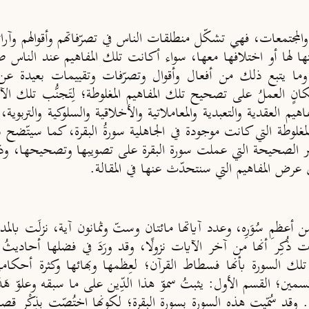
س والمجتمعات، فهي تشكّل منطلقات الناس في تصرّفاتهم وأقوالهم 
ا لها أو اختلافها معها، سواء أكانت تلك المفاهيم عند الناس 
ا يتبع ذلك من أفعال وأقوال وتصرّفات وتقييمات بعيدة عن 
كانٍ العملُ على تصحيح تلك المفاهيم المغلوطة؛ لِتَجنُّب تلك الآ
 العقدية والتعبدية والمعاملاتية والأخلاقية والسلوكية والتربوية، 
لمغلوطة التي كانت موجودة في الجاهلية سورةُ البقرة، كما سيتّضح 
ير الصحيحة التي عملت سورة البقرة على تصويبها وتصحيحها، وذلك 
 عرض المفاهيم التي سنتحدّث عنها في المقالة.
 أعظمِ سُوَرِه، وعدد آياتها مائتان وستّ وثمانون آية، نزلَت بالمد
 ذُكِر أنها من آخر الآيات نزولًا، وقد ورَدَ في فضلها أحاديثُ
تلك السورة بأنها فسطاط القرآن؛ لعِظمها وبهائها وكثرة أحكام
مين؛ القسم الأول: يثبتُ سموّ هذا الدِّين على ما سبقه وعلوّ هَدْي
. وقد سُمِّيت هذه السورة بسورة البقرة؛ لكونها اختُصّت بذِكْر قصة الب