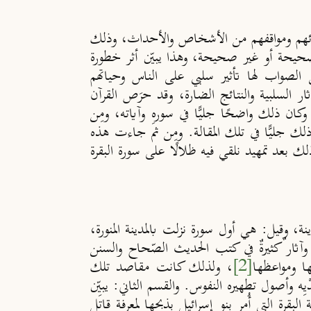
وآرائهم ومواقفهم من الأشخاص والأحداث، وذلك
صحيحة أو غير صحيحة، وهذا يبيّن أثر خطورة
الصواب لها تأثير سلبي على الناس وحياتهم
ثار السلبية والنتائج الضارة، وقد حرَص القرآن
وكان ذلك واضحًا جليًّا في سورهِ وآياته، ومِن
ذلك جليًّا في تلك المقالة. ومِن ثم جاءت هذه
بعد تمهيد نلقي فيه ظلالًا على سورة البقرة
ينة، وقيل: هي أول سورة نزلت بالمدينة المنورة،
 وآثار ٌكثيرةٌ في كتب الحديث الصّحاح والسنن
ها ومواعظها
[2]
، ولذلك كانت مقاصد تلك
ِه وأصول تطهيره النفوس. والقسم الثاني: يبيِّن
قرة التي أُمِر بنو إسرائيل بذبحها لمعرفة قاتِلِ