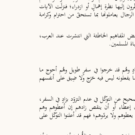
ون إليها نظرة إهمالٍ أو ازدراء؛ فنزلَت الآيات
رجال يعاملونها بما تستحقّ من احترام وكرامة
ض المفاهيم الخاطئة التي انتشرت عند العرب،
اة المسلمين.
زادٍ وهُم قد خرجوا في سفرٍ طويل وهُم أحوج ما
ا يفعلونه ليس فيه حَرَج ولا ضِيق على أنفسهم
يح عن التوكّل في عدم التزوّد بزادٍ في السفر،
م بدون إعطاء أو أن ينقص زادهم إن أعطوهم وهم
يعطوهم ولا يردّوهم؛ فهم قد أعلنوا التوكّل على