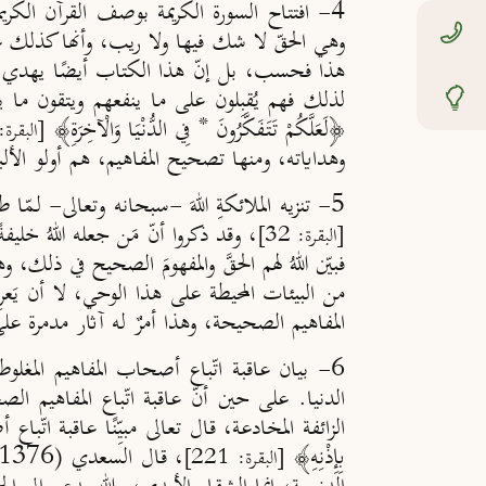
4- افتتاح السورة الكريمة بوصف القرآن الكريم بأنه: ﴿‌ذَلِكَ ‌الْكِتَابُ لَا رَيْبَ فِيهِ هُدًى لِلْمُتَّقِينَ﴾
وهي الحقّ لا شك فيها ولا ريب، وأنها كذلك على ط
هذا فحسب، بل إنّ هذا الكتاب أيضًا يهدي المتّق
لذلك فهم يُقبِلون على ما ينفعهم ويتقون ما يضر
﴿‌لَعَلَّكُمْ ‌تَتَفَكَّرُونَ * فِي الدُّنْيَا وَالْآخِرَةِ﴾
[البقرة: 219- 20
وهداياته، ومنها تصحيح المفاهيم، هم أولو الألباب وأصح
5- تنزيه الملائكةِ اللهَ -سبحانه وتعالى- لـمّا طلب منهم أن يخبروه بأسماء ما عرضه عليهم: ﴿قَالُوا سُبْحَانَكَ لَا عِلْمَ لَنَا إِلَّا مَا عَلَّمْتَنَا إِنَّكَ أَنْتَ الْعَلِيمُ الْحَكِيمُ﴾
، وقد ذكروا أنّ مَن جعله اللهُ خليفةً 
[البقرة: 32]
فبيّن اللهُ لهم الحقَّ والمفهومَ الصحيح في ذلك،
من البيئات المحيطة على هذا الوحي، لا أن يَع
المفاهيم الصحيحة، وهذا أمرٌ له آثار مدمرة على 
6- بيان عاقبة اتّباع أصحاب المفاهيم المغلوط
الدنيا. على حين أنّ عاقبة اتّباع المفاهيم الص
الزائفة المخادعة، قال تعالى مبيِّنًا عاقبة اتّباع أصحاب ا
بِإِذْنِهِ﴾
[البقرة: 221]