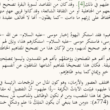
د عليهم في ذلك
[4]
. وقد كان من المقاصد لسورة البقرة تصحيح الم
م من الجاهلية أو من الثقافة الشائعة، وقد كانوا قريبي عهدٍ من
الحفاظ على إرثهم ما دامت -كما يظنّون- أنها لا تخالف عقيدة ا
م؛ فقد استنكر اليهودُ إخبار موسى -عليه السلام- عن الله -عزّ وج
 موسى، فاستنكر موسى -عليه السلام- استنكارهم هذا، وبَيّن لهم أن
 غير صحيح لديهم، ومِن ثمَّ كان هذا من تصحيح المفاهيم الخاطئة
َهم أنهم هم المصلحون ووَصَفَهُم بأنهم هم المفسدون وليسوا بمصلِحين
قيقة. فكان هذا تصحيحًا لمفاهيم أشاعها المنافقون عن أنفسهم وع
يرٍ وإيمانٍ كما يبدو ظاهِرُهم.
ختلف العصور والأزمان، وهو كون المال من المرجّحات الرئيسة في 
عليهم، فبيّـنت الآياتُ الكريمة -ردًّا عليهم- أنّ التفضيل له مق
ستحقّ بها هذا المنصب، ومِن ثم تكون الوظائف والمناصب لمن يستحق