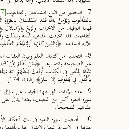
الدنيوية، إنما الشقاء الأبدي، والله يدعو إلى ال
7- التحذير من اتّباع الشياطين والطاغوت
[7]
بِالطَّاغُوتِ وَيُؤْمِنْ بِاللَّهِ فَقَدِ اسْتَمْسَكَ بِالْعُرْوَةِ 
فهما الواقيان من الانحراف والزيغ والإضلال و
الطاغوت فقد انحرفت المفاهيم لديه وتبدّلت وأص
للآية السابقة: ﴿وَالَّذِينَ كَفَرُوا أَوْلِيَاؤُهُمُ الطَّاغُوت
8- التحذير من كتمان العلم وبيان العقاب ال
غير الصحيحة وانتشارها: ﴿وَمَنْ أَظْلَمُ مِمَّنْ كَتَمَ شَه
بَيَّنَّاهُ لِلنَّاسِ فِي الْكِتَابِ أُولَـئِكَ يَلْعَنُهُمُ اللّهُ وَيَل
يَأْكُلُونَ فِي بُطُونِهِمْ إِلَّا النَّارَ﴾
[البقرة: 174].
9- عدد الآيات التي فيها الجواب عن سؤال الناس ﴿يَسْأَلُونَكَ﴾، ثماني آيات في البقرة، ومجموع تلك الآيات في القرآن الكريم كلّه أربع عشرة آية
سورة البقرة أكثر من النصف، وهذا يدلّ على أ
المفاهيم الصحيحة.
10- أفاضت سورة البقرة في بيان أحكام الأُ
عِدّتها في الإساءة إليها والإضرار بها وبأهلها 