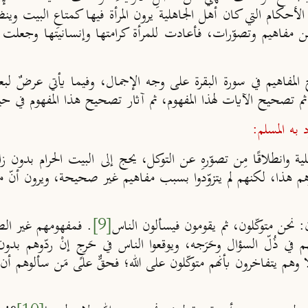
أحكام التي كان أهل الجاهلية يرون المرأة فيها كمتاعِ البيت وينظر
ن مفاهيم وتصوّرات، فأعادت للمرأة كرامتها وإنسانيتها وجعلت ال
لمفاهيم في سورة البقرة على وجه الإجمال، وفيما يأتي عرضٌ لبع
 ثم تصحيح الآيات لهذا المفهوم، ثم آثار تصحيح هذا المفهوم في حي
 به المسلم:
ية وانطلاقًا مِن تصوّرهِ عن التوكل، يحج إلى البيت الحرام بدون 
رهم هذا، لكنهم لم يتزوّدوا بسبب مفاهيم غير صحيحة، ويرون أنّ م
[9]
. فمفهومهم غير الصح
نفسهم في ذُلّ السؤال وحَرَجه، ويوقعوا الناس في حَرجٍ إنْ ردّوه
 وهم يتفاخرون بأنهم متوكّلون على الله؛ فحقٌّ على مَن سألوهم أن 