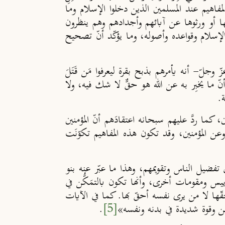
فاهيم عند المسلمين الذين دخلوا الإسلام وما
ها أو ورثوها عن آبائهم وأجدادهم وهم ينظرون
لإسلام وقواعده وأصوله، وما يؤكّد أنّ تصحيح
لّ- أنه يأمرهم بذبح بقرة ليعرفوا مَن قَتَلَ
ّ ما يخبِر به عن الله هو حقٌّ لا شك فيه، ولا
.
، كما ردَّ عليهم سبحانه اعتقادَهم أنّ المؤمنين
ن المؤمنين، وقد تكون هذه المفاهيم تكوّنَت
تفضيل الناس وتقويمهم، وهذا ما عبّر عنه بنو
اييس ومقومات أخرى، وأنها تكون بالتمَكُّن في
ّها لا من يرى نفسه أحقّ بها. كما في الآيات
.
[5]