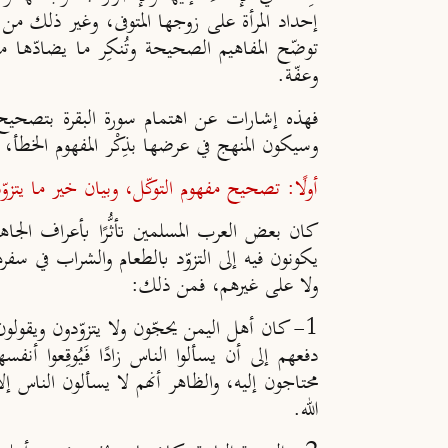
إحداد المرأة على زوجها المتوفى، وغير ذلك من ال
توضّح المفاهيم الصحيحة وتُنكِر ما يضادّها م
وعفّة.
فهذه إشارات عن اهتمام سورة البقرة بتصحيح ا
وسيكون المنهج في عرضها بذِكْر المفهوم الخطأ،
أولًا: تصحيح مفهوم التوكّل، وبيان خير ما يتزوّد
كان بعض العرب المسلمين تأثُّرًا بأعراف الجاهل
يكونون فيه إلى التزوّد بالطعام والشراب في سف
ولا على غيرهم، فمن ذلك:
1- كان أهل اليمن يحجّون ولا يتزوّدون ويقولون: نحن متوكّلون، ثم يقومون فيسألون الناس
دفعهم إلى أن يسألوا الناس زادًا فَيُوقِعوا أ
محتاجون إليه، والظاهر أنهم لا يسألون الناس إلا
الله.