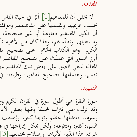
المقدمة:
لا يخفى أنّ للمفاهيم
[1]
أثرًا في حياة النا
بحسب عرضها وتقييمها على مفاهيمهم وموافقته
أن تكون المفاهيم مغلوطة أو غير صحيحة، وم
ومستقبلهم وتطلّعاتهم، ولهذا كان من الأهمية بم
الكريم -وهو الكتاب الخاتم- على تصحيح المفاهيم
أبرزِ السور التي عملَتْ على تصحيح المفاهيم ا
المقالة لتلقي الضوء على بعض تلك المفاهيم غ
نفسها واهتمامها بتصحيح المفاهيم، وطريقتنا في
التمهيد:
سورة البقرة هي أطول سورة في القرآن الكريم ومِن
وقد نزلَت على فترات مختلفة وفيها بعضُ الآيات
وغيرها، ففضلُها عظيم وثوابها كبير، ووُصفت 
السورة كثيرة ومتنوّعة، ولكن يمكن إدراجها في قس
شرائع هذا الدِّين لأَتْباعه وإصلاح مجتمعهم
[3]