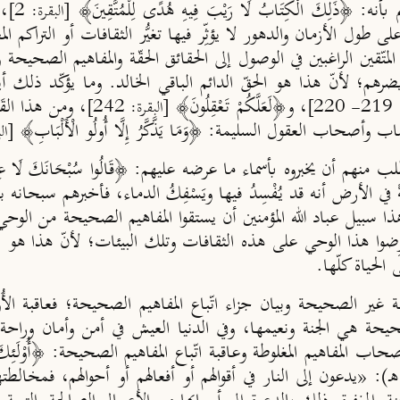
، 
[البقرة: 2]
ول الأزمان والدهور لا يؤثِّر فيها تغيُّر الثقافات أو التراكم ال
ين الراغبين في الوصول إلى الحقائق الحقّة والمفاهيم الصحيحة ول
هم؛ لأنّ هذا هو الحقّ الدائم الباقي الخالد. وما يؤكّد ذلك أيضًا
، و﴿‌لَعَلَّكُمْ ‌تَعْقِلُونَ﴾
، ومن هذا القَب
2]
[البقرة: 242]
اب العقول السليمة: ﴿‌وَمَا ‌يَذَّكَّرُ ‌إِلَّا ‌أُولُو ‌الْأَلْبَابِ﴾
[البق
في الأرض أنه قد يُفْسِدُ فيها ويَسْفِكُ الدماء، فأخبرهم سبحانه بقوله: ﴿إ
 وهذا سبيل عباد الله المؤمنين أن يستقوا المفاهيم الصحيحة من الوح
رِضوا هذا الوحي على هذه الثقافات وتلك البيئات؛ لأنّ هذا هو سب
الحياة كلّها.
ة غير الصحيحة وبيان جزاء اتّباع المفاهيم الصحيحة؛ فعاقبة الأُو
حيحة هي الجنة ونعيمها، وفي الدنيا العيش في أمن وأمان وراحة وا
لمفاهيم المغلوطة وعاقبة اتّباع المفاهيم الصحيحة: ﴿أُوْلَـئِكَ يَدْعُونَ إِلَى الن
، قال السعدي (1376هـ): «يدعون إلى النار في أقوالهم أو أفعالهم أو أحوال