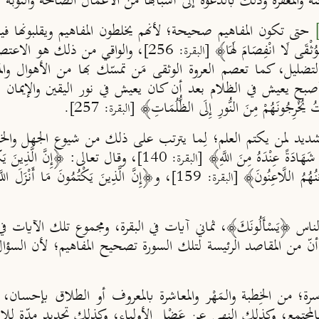
جنة والمغفرة وذلك بالدعوة إلى أسبابها من الأعمال الصالحة والتوبة
حتى تكون المفاهيم صحيحة؛ لأنهم يخلطون المفاهيم ويقلبونها فيجعلون 
الْوُثْقَى لَا انْفِصَامَ لَهَا﴾
، والواقي من ذلك هو الاعتصام
[البقرة: 256]
التضليل، كما تعصم العروة الوثقى مَن تمسّك بها من الأهوال والم
بح يعيش في الظلام بعد أن كان يعيش في نور اليقين والإيمان بالل
ُ يُخْرِجُونَهُمْ مِنَ النُّورِ إِلَى الظُّلُمَاتِ﴾
[البقرة: 257].
شديد لمن يكتم العلم؛ لِما يترتب على ذلك من شيوع الجهل والخر
َادَةً عِنْدَهُ مِنَ اللَّهِ﴾
، وقال تعالى: ﴿إِنَّ الَّذِينَ يَكْتُمُو
[البقرة: 140]
ْعَنُهُمُ اللَّاعِنُونَ﴾
، و﴿إِنَّ الَّذِينَ يَكْتُمُونَ مَا أَنْزَلَ اللَّهُ
[البقرة: 159]
نّ من المقاصد الرئيسة لتلك السورة تصحيح المفاهيم؛ لأن السؤ
سرة؛ من الخِطبة والـمَهْر والمعاشرة بالمعروف أو الطلاق بإحسان
وبالمجتمع، وكذلك النهي عن عَضْلِ الأولياء، وكذلك تحديد مدّة للإ