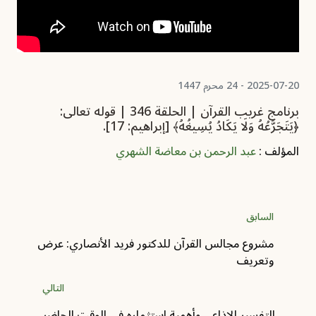
2025-07-20 - 24 محرم 1447
برنامج غريب القرآن | الحلقة 346 | قوله تعالى:
﴿يَتَجَرَّعُهُ وَلَا يَكَادُ يُسِيغُهُ﴾ [إبراهيم: 17].
المؤلف :
عبد الرحمن بن معاضة الشهري
السابق
مشروع مجالس القرآن للدكتور فريد الأنصاري: عرض
وتعريف
التالي
التفسير الإذاعي وأهمية استثماره في الوقت الحاضر