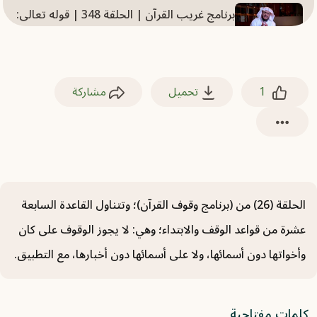
برنامج غريب القرآن | الحلقة 348 | قوله تعالى:
﴿اجْتُثَّتْ مِنْ فَوْقِ الأَرْضِ﴾ [إبراهيم: 26].
2025-07-20
1
تحميل
مشاركة
برنامج غريب القرآن | الحلقة 335 | قوله تعالى:
﴿وَظِلَالُهُمْ بِالْغُدُوِّ وَالْآصَالِ﴾ [الرعد: 15].
2025-07-20
برنامج غريب القرآن | الحلقة 346 | قوله تعالى:
﴿يَتَجَرَّعُهُ وَلَا يَكَادُ يُسِيغُهُ﴾ [إبراهيم: 17].
الحلقة (26) من (برنامج وقوف القرآن)؛ وتتناول القاعدة السابعة
2025-07-20
عشرة من قواعد الوقف والابتداء؛ وهي: لا يجوز الوقوف على كان
وأخواتها دون أسمائها، ولا على أسمائها دون أخبارها، مع التطبيق.
برنامج غريب القرآن | الحلقة 352 | قوله تعالى:
﴿إِنَّمَا يُؤَخِّرُهُمْ لِيَوْمٍ ‌تَشْخَصُ ‌فِيهِ الْأَبْصَارُ﴾ [إبراهيم:
42].
كلمات مفتاحية