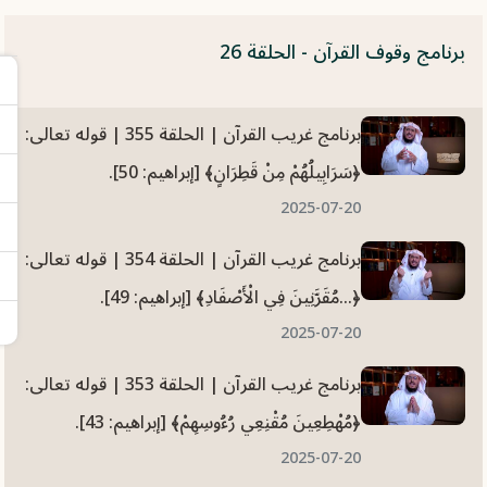
برنامج وقوف القرآن - الحلقة 26
برنامج غريب القرآن | الحلقة 355 | قوله تعالى:
﴿سَرَابِيلُهُمْ مِنْ قَطِرَانٍ﴾ [إبراهيم: 50].
2025-07-20
برنامج غريب القرآن | الحلقة 354 | قوله تعالى:
﴿...مُقَرَّنِينَ فِي الْأَصْفَادِ﴾ [إبراهيم: 49].
2025-07-20
برنامج غريب القرآن | الحلقة 353 | قوله تعالى:
﴿مُهْطِعِينَ مُقْنِعِي رُءُوسِهِمْ﴾ [إبراهيم: 43].
2025-07-20