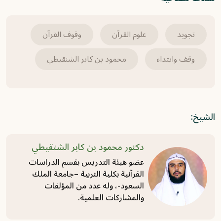
2025-07-20
برنامج غريب القرآن | الحلقة 351 | قوله تعالى:
تجويد
علوم القرآن
وقوف القرآن
﴿وَسَخَّرَ لَكُمُ الشَّمْسَ وَالْقَمَرَ دَائِبَيْنِ﴾ [إبراهيم:
وقف وابتداء
محمود بن كابر الشنقيطي
33].
2025-07-20
برنامج غريب القرآن | الحلقة 350 | قوله تعالى:
الشيخ:
﴿لَا بَيْعٌ فِيهِ وَلَا خِلَالٌ﴾ [إبراهيم: 31].
2025-07-20
دكتور محمود بن كابر الشنقيطي
عضو هيئة التدريس بقسم الدراسات
القرآنية بكلية التربية –جامعة الملك
السعود-، وله عدد من المؤلفات
والمشاركات العلمية.