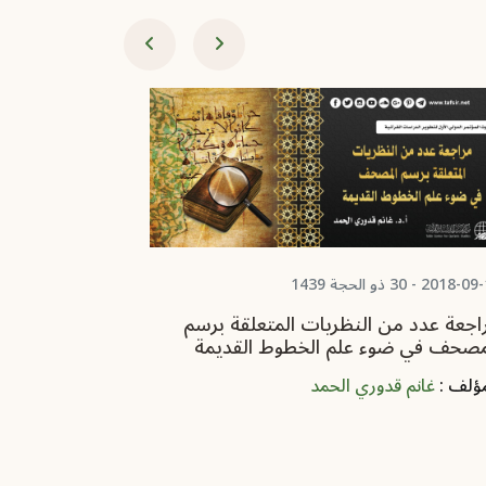
2018 - 30 ذو الحجة 1439
2025-09-27 - 04 ربيع الثاني 1447
اجعة عدد من النظريات المتعلقة برسم
جدلية القول 
مصحف في ضوء علم الخطوط القديمة
الأحرف وأثره
لرأي الطبري
مؤلف :
غانم قدوري الحمد
المؤلف :
عمار