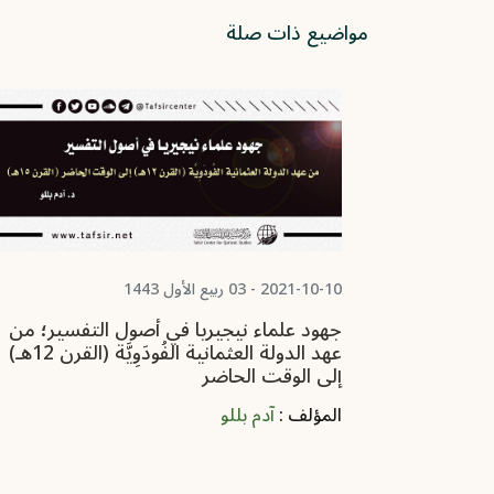
مواضيع ذات صلة
2021-10-10 - 03 ربيع الأول 1443
جهود علماء نيجيريا في أصول التفسير؛ من
ماني لبعض
عهد الدولة العثمانية الفُودَوِيَّة (القرن 12هـ)
سة تحليلية
إلى الوقت الحاضر
المؤلف :
آدم بللو