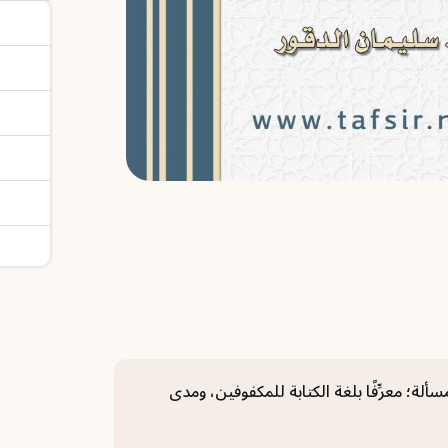
لة؛ معرِّفًا بلغة الكتابة للمكفوفين، ومدى