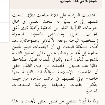
المبحوثة في هذا الميدان.
اشتملت الدراسة على ثلاثة مباحث تطرَّق الباحث
ضمنها إلى ما يتميَّز به البحث العلمي في مجال
الدراسات القرآنية العُليا من خاصِّية وأهميَّة كبرى تُعْنَى
بالجانب النظري وخصائص المتغيرات المبحوثة
(الشخصية الباحثة وواقعه الأكاديمي وطموحاته). وقد
تجلَّت مشكلة البحث في أن المجتمعات اليوم بأمسّ
الحاجة إلى تخطيط وتنظيم علمي مقنّن لتحقيق التنمية
للشعوب لتكون أسوة بالدول المتقدمة تقنيًّا، فالملاحظ
حاليًا عند تصنيف الجامعات من حيث التقدّم التقني
أنّ الجامعات الإسلامية -والكليات القرآنية منها
خاصّة- يأتي تصنيفها في مراتب متأخرة من حيث
ابتكار التقنيات وتطبيقها ومواكبة المستجدات
المعاصرة.
وإذا ما أردنا التقصّي عن قصور بعض الأبحاث في هذا