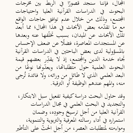
المجال، فإننا سنجد قصورًا في الربط بين مخرجات
البحوث في الدراسات القرآنية العليا واحتياجات
المجتمع، وذلك من خلال عدم توافق حاجات الواقع
مع ما تقدّمه بعض الأبحاث في هذا المجال؛ مما أبعد
تلك الأبحاث عن الميدان، بسبب تخلّفها عنه وبعدها
عن المستجدات المعاصرة، فضلًا عن ضعف الإحساس
بالمسؤولية لدى بعض الباحثين في الدراسات القرآنية
تجاه خدمة الدين والمجتمع، إذ لا يقدِّر بعضهم قيمة
البحوث العلمية حول متطلباتها، ويعدّونها نوعًا من
البعد العلمي الذي لا طائل من ورائه، ولا فائدة تُرجی
منه، والمهم عندهم الوظيفة أو الترقية.
وقد حاول البحث دراسة كيفية تفعيل سبل الابتكار،
والتجديد في البحث العلمي في مجال الدراسات
القرآنية العليا من أجل ترسيخ وجودِه، وضمان
استمراره في أداء رسالته المعرفية والتربوية والتنموية،
ومواءمته لمتطلبات العصر، من أجل الحثّ على التأطير