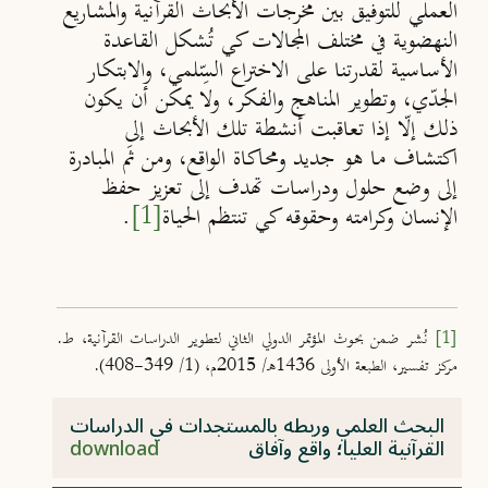
العملي للتوفيق بين مخرجات الأبحاث القرآنية والمشاريع
النهضوية في مختلف المجالات کي تُشكل القاعدة
الأساسية لقدرتنا على الاختراع السِّلمي، والابتكار
الجدّي، وتطوير المناهج والفكر، ولا يمكن أن يكون
ذلك إلّا إذا تعاقبت أنشطة تلك الأبحاث إلى
اكتشاف ما هو جديد ومحاكاة الواقع، ومن ثَم المبادرة
إلى وضع حلول ودراسات تهدف إلى تعزيز حفظ
الإنسان وكرامته وحقوقه کي تنتظم الحياة
[1]
.
[1]
نُشر ضمن بحوث المؤتمر الدولي الثاني لتطوير الدراسات القرآنية، ط.
مركز تفسير، الطبعة الأولى 1436هـ/ 2015م، (1/ 349-408).
البحث العلمي وربطه بالمستجدات في الدراسات
القرآنية العليا؛ واقع وآفاق
download