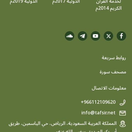
لخدمة القرآن
الدولية 2017م
الدولية 2019م
الكريم 2014م
روابط سريعة
footer menu
مصحف سورة
معلومات الاتصال
+966112109620
info@tafsir.net
المملكة العربية السعودية، الرياض، حي الياسمين، طريق
أبي بكر الصديق -رضي الله عنه-