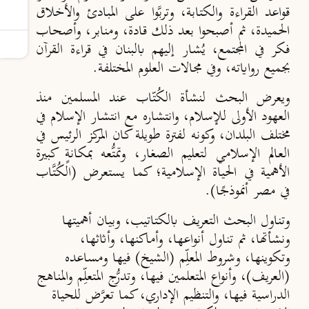
قواعد القراءة والكتابة، وتربَّوا على المبادئ والأخلاق
الحميدة، ثم أصبحوا بعد ذلك قادة، ومنابر، وأصحاب
فكر في المجتمع، يُشار إليهم بالبنان في قراءة القرآن
بجميع رواياته، وفي مجالات العلوم المختلفة.
ويعرض البحث لنشأة الكُتّاب عند المسلمين منذ
العهود الأولى للإسلام، وانتشاره مع انتشار الإسلام في
مختلف البلدان، وكونه لفترة طويلة كان المركز الرئيس في
العالم الإسلامي لتعليم الصغار، وتمتُّعه بمكانةٍ كبيرة
الأهمية في الحياة الإسلامية؛ كما يستعرض (الكُتَّاب
في مصر أنموذجًا).
وتناول البحث التعريف بالكتاتيب، وبيان أهميتها
ونشأتها، ثم تناول أنواعها، وأماكنها، وأثاثها،
وتكوينها، وشروط المعلِّم (الشيخ) فيها ومساعده
(العريف)، وأنواع المتعلمين فيها، وتدرُّج المتعلِّم والمناهج
الدراسية فيها، والتنظيم الإداري، كما تعرَّض للحياة