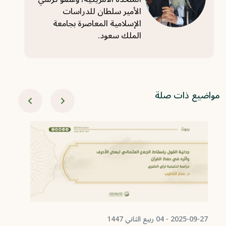
الأمير سلطان للدراسات
الإسلامية المعاصرة بجامعة
الملك سعود.
مواضيع ذات صلة
-08-25
مص
مف
وم
ال
2025-09-27 - 04 ربيع الثاني 1447