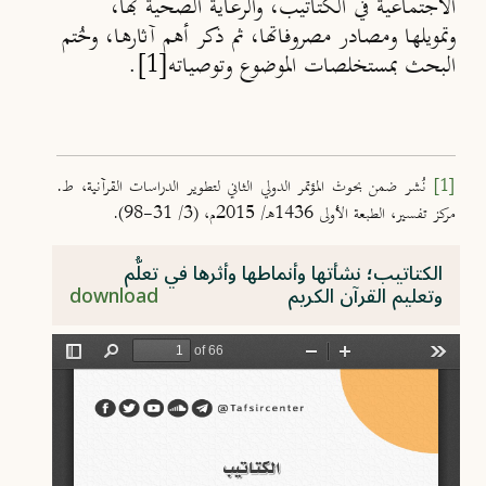
الاجتماعية في الكتاتيب، والرعاية الصحية بها،
وتمويلها ومصادر مصروفاتها، ثم ذكر أهم آثارها، وخُتم
البحث بمستخلصات الموضوع وتوصياته
[1]
.
[1]
نُشر ضمن بحوث المؤتمر الدولي الثاني لتطوير الدراسات القرآنية، ط.
مركز تفسير، الطبعة الأولى 1436هـ/ 2015م، (3/ 31-98).
الكتاتيب؛ نشأتها وأنماطها وأثرها في تعلُّم
وتعليم القرآن الكريم
download