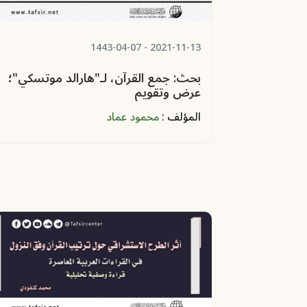
- 1443-04-07
2021-11-13
بحث: جمع القرآن، لـ"هارالد موتسكي"؛
عرض وتقويم
المؤلف :
محمود عماد