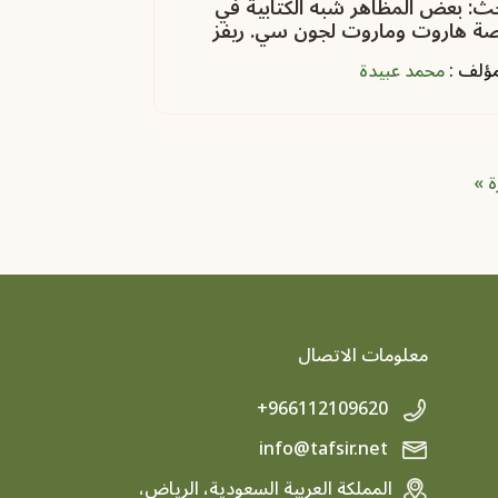
ث: بعض المظاهر شبه الكتابية في
ة هاروت وماروت لجون سي. ريفز
مؤلف :
محمد عبيدة
Last
N
ة »
معلومات الاتصال
+966112109620
info@tafsir.net
المملكة العربية السعودية، الرياض،