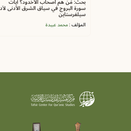
بحث: مَنْ هم أصحاب الأخدود؟ آيات
سورة البروج في سياق الشرق الأدنى لآد
سيلفرستاين
المؤلف :
محمد عبيدة
Pagination