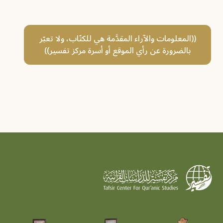
((المعلومات والآراء المقدَّمة هي للكتّاب، ولا تعبّر
بالضرورة عن رأي الموقع أو أسرة مركز تفسير))