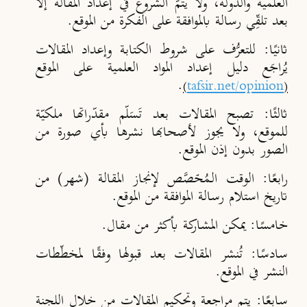
العلمية والدولة، ولا يتمُّ الشروع في إعداد المقالة إلا
بعد تلقِّي رسالة بالموافقة على الفكرة من الموقع.
ثانيًا:
للتعرُّف على شروط الكتابة وإعداد المقالات
يُراجَع دليل إعداد المواد العلمية على الموقع
.
)
tafsir.net/opinion
(
ثالثًا:
تصبح المقالات بعد تَسَلّم مقدّراتها ملكيّة
للموقع، ولا يجوز لأصحابها نشرها بأي صورة من
الصور بدون إذن الموقع.
رابعًا:
الوقت الـمُخَصَّص لإنجاز المقالة (شهر) من
تاريخ استلام رسالة الموافقة من الموقع.
خامسًا:
يمكن المشاركة بأكثر من مقال.
سادسًا:
تُنشر المقالات بعد قبولها وفقًا لمخطّطات
النشر في الموقع.
سابعًا:
يتم مراجعة وتحكيم المقالات من خلال اللجنة