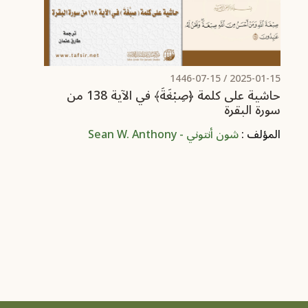
/ 1446-07-15
2025-01-15
حاشية على كلمة ﴿صِبْغَةَ﴾ في الآية 138 من
سورة البقرة
المؤلف :
شون أنتوني - Sean W. Anthony