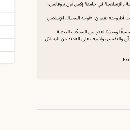
ات العربية والإسلامية في جامعة إكس أون بروفانس-
اه الدولة في سبتمبر عام (1982م) من جامعة السوربون Paris-111، وكانت أطروحته بعنوان: «أوجه المخيال الإسلامي
ًا في معهد الأبحاث والدراسات حول العالم العربي والإسلامي (IREMAM)، ومشرفًا ومحرّرًا لعددٍ من المجلّات البحثية
ابات حول تاريخ القرآن والتفسير، وأشرف على العديد من الرسائل