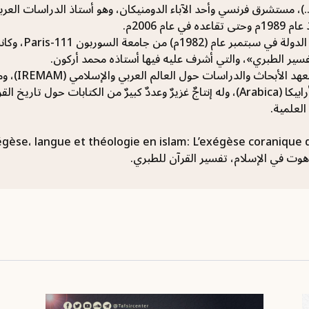
ود جيليو (1941-...)، مستشرق فرنسي وأحد الآباء الدومنيكان، وهو أستاذ الدراس
 عام 2006م.
حصل على دكتور
ير الطبري»، والتي أشرف عليه فيها أستاذه محمد أركون.
وقد عمل باحث
المتخصّصة كمجلة أرابيكا (Arabica)، وله إنتاجٌ غزيرٌ وعددٌ كبيرٌ من الكت
العلمية.
اهوت في الإسلام، تفسير القرآن للطبري.