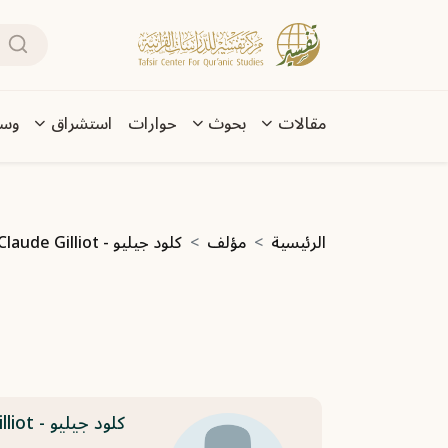
تجاوز إلى المحتوى الرئيسي
بحث
Main navigation
مقالات
بحوث
حوارات
استشراق
وسا
مسار التنقل
الرئيسية
مؤلف
كلود جيليو - Claude Gilliot
كلود جيليو - Claude Gilliot