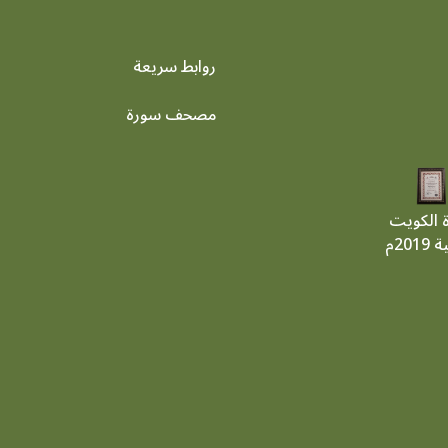
روابط سريعة
footer menu
مصحف سورة
ة الكويت
201م