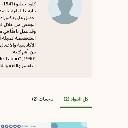
كل
مارسيليا بفرنسا منذ عام 1989م وحتى تقاعده في
الجمعي من خلال تفس
الأكاديمية والأعمال 
من أهم كتبه:
"Exégèse، langue et théologie en islam: L’exégèse coranique de Tabari" ,1990.
التفسير واللغة والل
كل المواد (2)
ترجمات (2)