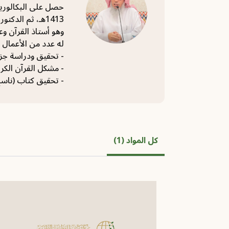
حصل على البكالوريو
1413هـ، ثم الدكتوراه في القرآن وعلومه من جامعة الإمام محمد بن سعود عام 1429هـ.
وهو أستاذ القرآن وع
له عدد من الأعمال ا
- تحقيق ودراسة جزء من كت
- مشكل القرآن الكر
- تحقيق كتاب (ناسخ 
كل المواد (1)