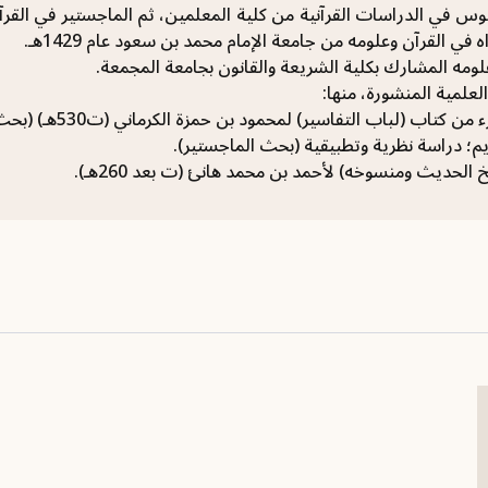
س في الدراسات القرآنية من كلية المعلمين، ثم الماجستير في القر
لومه المشارك بكلية الشريعة والقانون بجامعة المجمعة.
لعلمية المنشورة، منها:
اب (لباب التفاسير) لمحمود بن حمزة الكرماني (ت530هـ) (بحث الدكتوراه).
يم؛ دراسة نظرية وتطبيقية (بحث الماجستير).
الحديث ومنسوخه) لأحمد بن محمد هانئ (ت بعد 260هـ).