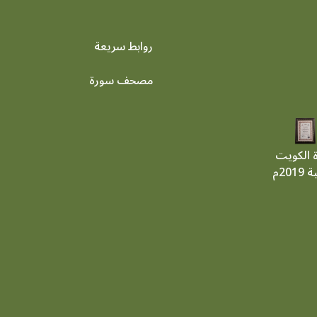
روابط سريعة
footer menu
مصحف سورة
ة الكويت
201م