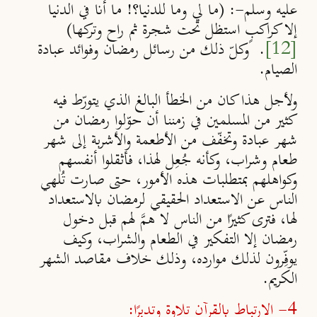
عليه وسلم-: (ما لي وما للدنيا؟! ما أنا في الدنيا
إلا كراكبٍ استظل تحت شجرة ثم راح وتركها)
[12]
. وكلّ ذلك من رسائل رمضان وفوائد عبادة
الصيام.
ولأجل هذا كان من الخطأ البالغ الذي يتورّط فيه
كثير من المسلمين في زمننا أن حوّلوا رمضان من
شهر عبادة وتخفّف من الأطعمة والأشربة إلى شهر
طعام وشراب، وكأنه جُعِل لهذا، فأثقلوا أنفسهم
وكواهلهم بمتطلبات هذه الأمور، حتى صارت تُلهي
الناس عن الاستعداد الحقيقي لرمضان بالاستعداد
لها، فترى كثيرًا من الناس لا همَّ لهم قبل دخول
رمضان إلا التفكير في الطعام والشراب، وكيف
يوفِّرون لذلك موارده، وذلك خلاف مقاصد الشهر
الكريم.
4- الارتباط بالقرآن تلاوة وتدبرًا: