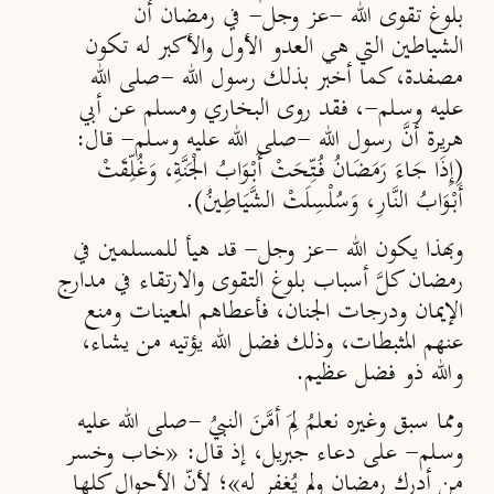
بلوغ تقوى الله -عز وجل- في رمضان أن
الشياطين التي هي العدو الأول والأكبر له تكون
مصفدة، كما أخبر بذلك رسول الله -صلى الله
عليه وسـلم-، فقد روى البخاري ومسلم عن أبي
هريرة أنَّ رسول الله -صلى الله عليه وسـلم- قال:
(إِذَا جَاءَ رَمَضَانُ فُتِّحَتْ أَبْوَابُ الْجَنَّةِ، وَغُلِّقَتْ
أَبْوَابُ النَّارِ، وَسُلْسِلَتْ الشَّيَاطِينُ).
وبهذا يكون الله -عز وجل- قد هيأ للمسلمين في
رمضان كلَّ أسباب بلوغ التقوى والارتقاء في مدارج
الإيمان ودرجات الجنان، فأعطاهم المعينات ومنع
عنهم المثبطات، وذلك فضل الله يؤتيه من يشاء،
والله ذو فضل عظيم.
ومما سبق وغيره نعلمُ لِمَ أمَّنَ النبيُ -صلى الله عليه
وسـلم- على دعاء جبريل، إذ قال: «خاب وخسر
من أدرك رمضان ولم يُغفر له»؛ لأنّ الأحوال كلها