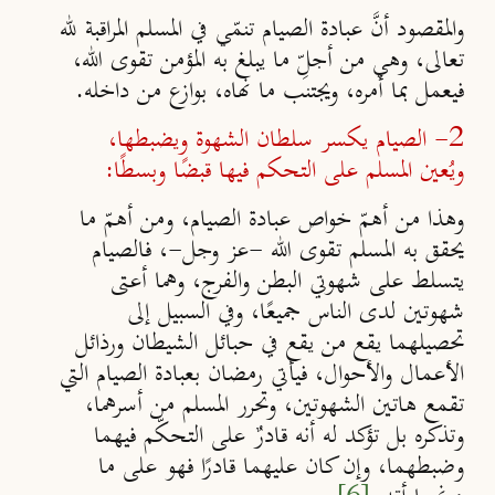
والمقصود أنَّ عبادة الصيام تنمّي في المسلم المراقبة لله
تعالى، وهي من أجلِّ ما يبلغ به المؤمن تقوى الله،
فيعمل بما أمره، ويجتنب ما نهاه، بوازع من داخله.
2- الصيام يكسر سلطان الشهوة ويضبطها،
ويُعين المسلم على التحكم فيها قبضًا وبسطًا:
وهذا من أهمّ خواص عبادة الصيام، ومن أهمّ ما
يحقق به المسلم تقوى الله -عز وجل-، فالصيام
يتسلط على شهوتي البطن والفرج، وهما أعتى
شهوتين لدى الناس جميعًا، وفي السبيل إلى
تحصيلهما يقع من يقع في حبائل الشيطان ورذائل
الأعمال والأحوال، فيأتي رمضان بعبادة الصيام التي
تقمع هاتين الشهوتين، وتحرر المسلم من أسرهما،
وتذكره بل تؤكد له أنه قادرٌ على التحكّم فيهما
وضبطهما، وإن كان عليهما قادرًا فهو على ما