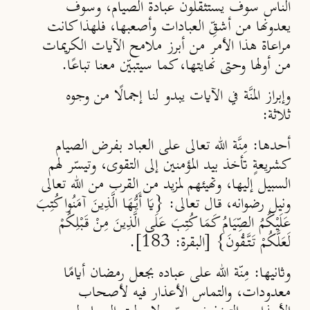
الناس سوف يستثقلون عبادة الصيام، وسوف
يعدونها من أشقِّ العبادات وأصعبها، فلهذا كانت
مراعاة هذا الأمر من أبرز ملامح الآيات الكريمات
من أولها وحتى نهايتها، كما سيتبيّن معنا تباعًا.
وإبراز المنَّة في الآيات يبدو لنا إجمالًا من وجوه
ثلاثة:
أحدها:
مِنَّة الله تعالى على العباد بفرض الصيام
كشريعةٍ تأخذ بيد المؤمنين إلى التقوى، وتيسّر لهم
السبيل إليها، وتهيئهم لمزيد من القرب من الله تعالى
ونيل رضوانه، قال تعالى: {يَا أَيُّهَا الَّذِينَ آمَنُوا كُتِبَ
عَلَيْكُمُ الصِّيَامُ كَمَا كُتِبَ عَلَى الَّذِينَ مِنْ قَبْلِكُمْ
لَعَلَّكُمْ تَتَّقُونَ} [البقرة: 183].
وثانيها:
مِنّة الله على عباده بجعل رمضان أيامًا
معدودات، والتماس الأعذار فيه لأصحاب