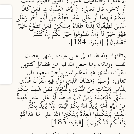
الأعذار، والتخفيف عمّن لا يطيق الصيام لسبب
أو لآخر، قال تعالى: {أَيَّامًا مَعْدُودَاتٍ فَمَنْ كَانَ
مِنْكُمْ مَرِيضًا أَوْ عَلَى سَفَرٍ فَعِدَّةٌ مِنْ أَيَّامٍ أُخَرَ وَعَلَى
الَّذِينَ يُطِيقُونَهُ فِدْيَةٌ طَعَامُ مِسْكِينٍ فَمَنْ تَطَوَّعَ خَيْرًا
فَهُوَ خَيْرٌ لَهُ وَأَنْ تَصُومُوا خَيْرٌ لَكُمْ إِنْ كُنْتُمْ
تَعْلَمُونَ} [البقرة: 184].
وثالثها:
مِنّة الله تعالى على عباده بشهر رمضان
نفسه وزمانه، وما جعل الله فيه من فضائل كتنزيل
القرآن، الذي هو أعظم المنن وأجلّ النعم، قال
تعالى: {شَهْرُ رَمَضَانَ الَّذِي أُنْزِلَ فِيهِ الْقُرْآنُ هُدًى
لِلنَّاسِ وَبَيِّنَاتٍ مِنَ الْهُدَى وَالْفُرْقَانِ فَمَنْ شَهِدَ مِنْكُمُ
الشَّهْرَ فَلْيَصُمْهُ وَمَنْ كَانَ مَرِيضًا أَوْ عَلَى سَفَرٍ فَعِدَّةٌ
مِنْ أَيَّامٍ أُخَرَ يُرِيدُ اللَّهُ بِكُمُ الْيُسْرَ وَلَا يُرِيدُ بِكُمُ
الْعُسْرَ وَلِتُكْمِلُوا الْعِدَّةَ وَلِتُكَبِّرُوا اللَّهَ عَلَى مَا هَدَاكُمْ
وَلَعَلَّكُمْ تَشْكُرُونَ} [البقرة: 185].