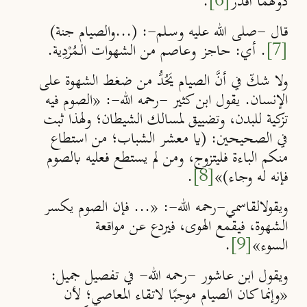
دونهما أقدر
[6]
.
قال -صلى الله عليه وسـلم-: (...والصيام جنة)
[7]
.
أي: حاجز وعاصم من الشهوات الـمُرْدِية.
ولا شكّ في أنَّ الصيام يَحُدُّ من ضغط الشهوة على
الإنسان. يقول
ابن كثير
-رحمه الله-: «الصوم فيه
تزكية للبدن، وتضييق لمسالك الشيطان؛ ولهذا ثبت
في الصحيحين: (يا معشر الشباب؛ من استطاع
منكم الباءة فليتزوج، ومن لم يستطع فعليه بالصوم
فإنه له وجاء)»
[8]
.
ويقولالقاسمي-رحمه الله-: «... فإن الصوم يكسر
الشهوة، فيقمع الهوى، فيردع عن مواقعة
السوء»
[9]
.
ويقول ابن عاشور -رحمه الله- في تفصيل جميل:
«وإنما كان الصيام موجبًا لاتقاء المعاصي؛ لأن