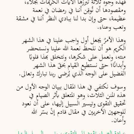
فهذه وجوه ثلاثة تبرزها الآيات الكريمات بجلاء،
ومقصودها أن نُوقِن أننا في رمضان في نعمة
عظيمة، حتى وإن بدا لنا ببادي النظر أننا في مشقة
وتعب وعناء.
وهذا الأمرُ يجعل أول واجب علينا في هذا الشهر
الكريم هو أن نلحظ نعمة الله علينا ونستحضر
منته، ونعمل على شكرها، ونتخلق بهذا قلوبًا
وأبدانًا؛ حتى نستطيع القيام بحقّ هذا الشهر
الفضيل على الوجه الذي يُرضي ربنا تبارك وتعالى.
وسوف نكتفي في هذا المقال ببيان الوجه الأول من
هذه المنن الثلاث، وهو المتعلق بأثر الصيام في
تحقيق التقوى وتيسير السبيل إليها، على أن نعود
للوجهين الأخريين في مقال قادم إنْ يسّر الله
وأعان.
عبادة الصيام تقود إلى التقوى، وتيسر السبيل إليها