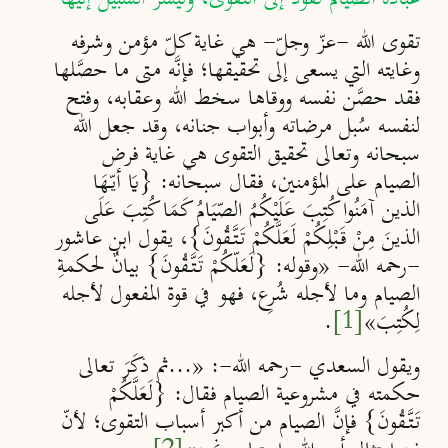
تقوى الله -عزّ وجلّ- هي غاية كلّ مؤمن وشرفه
وغايته التي يسعى إلى تحقيقها؛ فإنَّه متى ما حصَّلها
فقد حصَّن نفسه ووقاها سخط الله وعقابه، وفتح
لنفسه سُبل مرضاته وأبواب جنانه، وقد جعل الله
سبحانه وتعالى تحقيق التقوى هي غاية فرض
الصيام على المؤمنين، فقال سبحانه: {يَا أيّهَا
الذين آمَنُوا كُتِبَ عَلَيْكُمُ الصّيَامُ كَمَا كُتِبَ عَلَى
الذينَ مِنْ قَبْلِكُمْ لَعَلَّكُمْ تَتَّقُونَ}، يقول ابن عاشور
-رحمه الله- «وقوله: {لَعَلّكُمْ تَتَّقُونَ} بيانٌ لحكمةِ
الصيام وما لأجله شُرِع، فهو في قوة المفعول لأجله
لِكُتِبَ»
[1]
.
ويقول السعدي -رحمه الله-: «...ثم ذكَرَ تعالى
حكمته في مشروعية الصيام فقال: {لَعَلَّكُمْ
تَتَّقُونَ} فإنَّ الصيام من أكبر أسباب التقوى؛ لأنّ