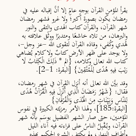
يقرأ المؤمن القرآن بوجهٍ عامٍّ إلا أنَّ إقباله عليه في
رمضان يكون بصورة أكبر؛ ولا غرو فشهر رمضان
شهر القرآن، والقرآن كتاب الهدى والتقى والنور
والبرهان، من تلاه خاشعًا ومتدبرًا ووثّق علاقته به
هُدي وكُفي، وقادَه القرآن لتقوى الله -عز وجل-،
ولا يوجد على ظهر الأرض كتابٌ ولا كلام يُضاهي
كتاب الله تعالى وكلامه، {الم * ذَلِكَ الْكِتَابُ لَا
رَيْبَ فِيهِ هُدًى لِلْمُتَّقِينَ} [البقرة: 1-2].
وقد بيَّن الله تعالى أنه أنزل القرآن في شهر رمضان،
فقال: {شَهْرُ رَمَضَانَ الَّذِي أُنْزِلَ فِيهِ الْقُرْآنُ هُدًى
لِلنَّاسِ وَبَيِّنَاتٍ مِنَ الْهُدَى وَالْفُرْقَانِ}
[البقرة:185]، ولهذا الأمر رمزيّته الكبيرة في نفوس
المؤمنين، حتى صار الشهر الفضيل يوسَم بأنَّه شهر
القرآن، ويُقْبِلُ الناسُ على قراءته فيه آناء الليل
وأطراف النهار، ولم يكتفِ الشرع الحكيم بهذه