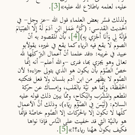
عليه، لعلمه باطلاع الله عليه»
[3]
.
ولذلك فسَّر بعض العلماء قول الله -عز وجل- في
الحديث القدسي: (كُلُّ عَمَلِ ابْنِ آدَمَ لَهُ إِلَّا الصِّيَامَ
فَإِنَّهُ لِي وَأَنَا أَجْزِي بِهِ)
[4]
، بأن المقصود به أنّ
الصوم لا يقع فيه الرياء كما يقع في غيره، يقولأبو
عبيد في غريبه: «قد علمنا أنّ أعمال البرِّ كلِّها لله
تعالى وهو يجزي بها، فنرى -والله أعلم- أنه إنَّما
خصَّ الصَّوْم بأن يكون هو الذي يتولى جزاءه؛ لأن
الصَّوم لا يظهر من ابن آدم بلسان ولا فعل فتكتبه
الحَفَظَة، وإِنَّما هو نيَّة بالقلب، وإمساك عن حركة
المطعم والمشْرَب والنِّكاح، وممَّا يبين ذلك قوله عليه
السلام: (لَيْسَ فِي الصَّوْمِ رِيَاء)،
وذلك أنَّ الأعمال
كلّها لا تكون إلا بالحركات إلا الصَّوم خاصَّة فإنَّما
هو بالنيَّة التي قد خفيت على النَّاس فإذا نواها
فكيف يكون ههُنا رياء
؟!»
[5]
.