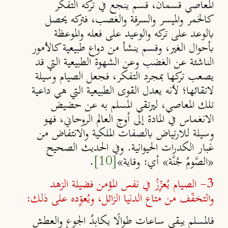
المعاصي قسمان، قسم ينجع في تركه التفكر
كالخمر والميسر والسرقة والغصب، فتركه يحصل
بالوعد على تركه والوعيد على فعله والموعظة
بأحوال الغير، وقسم ينشأ من دواع طبيعية كالأمور
الناشئة عن الغضب وعن الشهوة الطبيعية التي قد
يصعب تركها بمجرد التفكر، فجعل الصيام وسيلة
لاتقائها؛ لأنه يعدل القوى الطبيعية التي هي داعية
تلك المعاصي، ليرتقي المسلم به عن حضيض
الانغماس في المادة إلى أوج العالم الروحاني، فهو
وسيلة للارتياض بالصفات الملكية والانتفاض من
غبار الكدرات الحيوانية. وفي الحديث الصحيح
«الصَّومُ جُنَّة» أي: وقاية»
[10]
.
3- الصيام يُعزِّزُ في نفس المؤمن فضيلة الزهد
والتخفّف من متاع الدنيا الزائل، ويُعوِّده على ذلك:
فالمسلم يبقى ساعات طوالًا يكابدُ الجوع والعطش