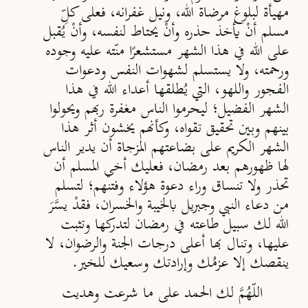
مهيأة لبلوغ مرضاة الله، ونيل غفرانه، فعلى كلِّ
مسلم أنْ يأخذ حذره وأنْ يحتاط لنفسه، وأنْ يُقبل
على الله في هذا الشهر مستشعرًا منّته عليه وجوده
ورحمته، ولا يستسلم لشهوات النفس ودعوات
الفجور واللهو، التي يُطلقها أعداء الله في هذا
الشهر الفضيل؛ ليحرموا الناس مغفرة ربهم ويحولوا
بينهم وبين تحقيق تقواه، وكأنهم يخشون أثر هذا
الشهر الكريم على بضاعتهم المزجاة أن يدير الناس
لها ظهورهم بعد رمضان، فعليك أخي المسلم أن
تحذر ولا تنساق وراء دعوة هؤلاء وفتنهم؛ لتسلم
من دعاء النبي وجبريل بالخيبة والخسران، فقدْ يسَّرَ
الله لك سبيل طاعته في رمضان لتدركها وتثبت
عليها، وتنال بها أعلى درجات الجنة والرضوان، لا
ينقصك إلا عزمُك وإرادتك وسعيك للخير.
اللّهُمَّ لك الحمد على ما شرعت وهديت