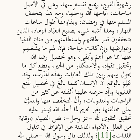
وشهوة الفرج، ويمنع نفسه عنها، وهي في الأصل
مباحات، أباحها الله وأحلّها، ومع هذا يتخفف
المسلم منها في رمضان، ويقاومها طوال ساعات
النهار، وهذا أشبه شيء بصنيع العبّاد الزهاد، الذين
يتخففون قدر طاقتهم واستطاعتهم من متاع الدنيا
وعوارضها وإن كانت مباحة، فإنَّ لهم ما يشغلهم
عنها مما هو أهمّ وأبقى، وهو تحصيل رضا الله
وتحقيق تقواه، والاستكثار من الخير، وقطع كلّ ما
يحول بينهم وبين تلك الغايات وهذه المآرب، وقد
عُلِمَ بالواقع أن الإنسان كلما بالغ في تحصيل المتع
الدنيوية وزاد حرصه عليها أثقلته عن كثير من
الواجبات والمندوبات، وأنَّ التخفّف منها والتمرُّن
على مخالفتها بغير تحريم لما أحلَّه الله يُيسّر عليه
تحقيق التقوى لله -عز وجل-، ففي الصيام «وقاية
من العلل والأدواء الناشئة عن الإفراط في تناول
اللذات»
[11]
؛ ولذلك قال رسول الله -صـلى الله