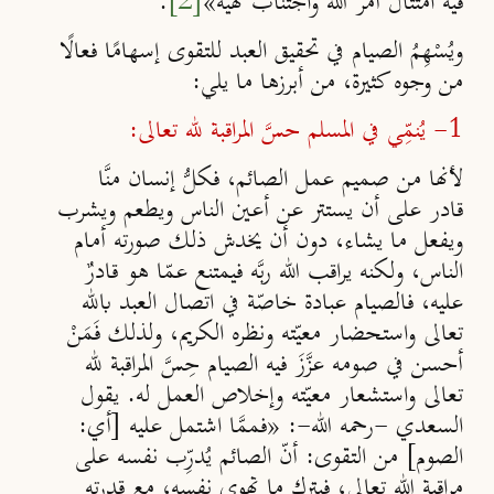
فيه امتثال أمر الله واجتناب نهيه»
[2]
.
ويُسْهِمُ الصيام في تحقيق العبد للتقوى إسهامًا فعالًا
من وجوه كثيرة، من أبرزها ما يلي:
1- يُنمِّي في المسلم حسَّ المراقبة لله تعالى:
لأنها من صميم عمل الصائم، فكلُّ إنسان منَّا
قادر على أن يستتر عن أعين الناس ويطعم ويشرب
ويفعل ما يشاء، دون أن يخدش ذلك صورته أمام
الناس، ولكنه يراقب الله ربَّه فيمتنع عمّا هو قادرٌ
عليه، فالصيام عبادة خاصّة في اتصال العبد بالله
تعالى واستحضار معيّته ونظره الكريم، ولذلك فَمَنْ
أحسن في صومه عزَّزَ فيه الصيام حِسَّ المراقبة لله
تعالى واستشعار معيّته وإخلاص العمل له. يقول
السعدي -رحمه الله-: «فممَّا اشتمل عليه [أي:
الصوم] من التقوى: أنّ الصائم يُدرِّب نفسه على
مراقبة الله تعالى، فيترك ما تهوى نفسه، مع قدرته