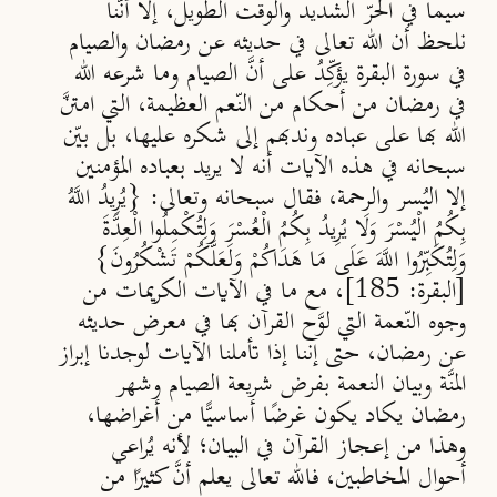
سيما في الحرّ الشديد والوقت الطويل، إلا أنَّنا
نلحظ أن الله تعالى في حديثه عن رمضان والصيام
في سورة البقرة يؤكِّدُ على أنَّ الصيام وما شرعه الله
في رمضان من أحكام من النّعم العظيمة، التي امتنَّ
الله بها على عباده وندبهم إلى شكره عليها، بل بيّن
سبحانه في هذه الآيات أنه لا يريد بعباده المؤمنين
إلا اليُسر والرحمة، فقال سبحانه وتعالى: {يُرِيدُ اللَّهُ
بِكُمُ الْيُسْرَ وَلَا يُرِيدُ بِكُمُ الْعُسْرَ وَلِتُكْمِلُوا الْعِدَّةَ
وَلِتُكَبِّرُوا اللَّهَ عَلَى مَا هَدَاكُمْ وَلَعَلَّكُمْ تَشْكُرُونَ}
[البقرة: 185]، مع ما في الآيات الكريمات من
وجوه النّعمة التي لوَّح القرآن بها في معرض حديثه
عن رمضان، حتى إننا إذا تأملنا الآيات لوجدنا إبراز
المنَّة وبيان النعمة بفرض شريعة الصيام وشهر
رمضان يكاد يكون غرضًا أساسيًّا من أغراضها،
وهذا من إعجاز القرآن في البيان؛ لأنه يُراعي
أحوال المخاطبين، فالله تعالى يعلم أنَّ كثيرًا من