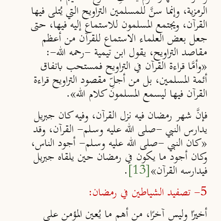
الرمزية، وإنما سنَّ للمسلمين التراويح التي يُتلى فيها
القرآن، ويجتمع المسلمون للاستماع إليه فيها، حتى
جعل بعض العلماء الاستماع للقرآن من أعظم
مقاصد التراويح، يقول ابن تيمية -رحمه الله-:
«وأمَّا قراءة القرآن في التراويح فمستحب باتفاق
أئمة المسلمين، بل من أجلِّ مقصود التراويح قراءة
القرآن فيها ليسمع المسلمون كلام الله».
فإنَّ شهر رمضان فيه نزل القرآن، وفيه كان جبريل
يدارس النبي -صلى الله عليه وسـلم- القرآن، وقد
«كان النبي -صلى الله عليه وسـلم- أجود الناس،
وكان أجود ما يكون في رمضان حين يلقاه جبريل
فيدارسه القرآن»
[13]
.
5- تصفيد الشياطين في رمضان:
أخيرًا وليس آخرًا، من أهم ما يُعين المؤمن على