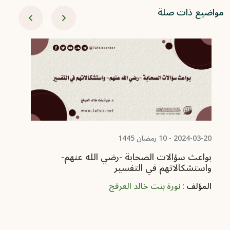
مواضيع ذات صلة
08-08
كت
وأ
عر
ال
2024-03-20 - 10 رمضان 1445
بواعث سؤالات الصحابة -رضي الله عنهم-
واستشكالاتهم في التفسير
المؤلف :
نورة بنت خالد العرفج