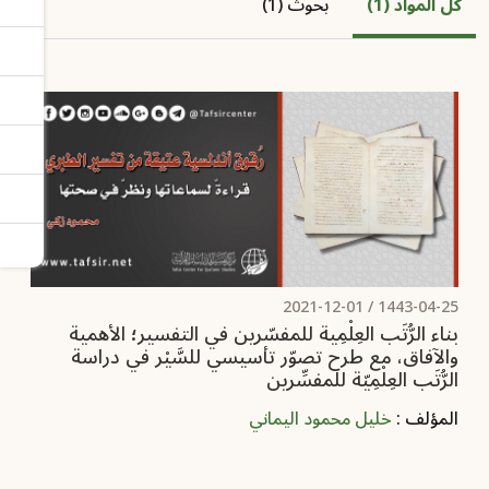
كل المواد (1)
بحوث (1)
2021-12-01
1443-04-25 /
‏بناء الرُّتَب العِلْمِية للمفسّرين في التفسير؛ الأهمية
والآفاق، مع طرح تصوّر تأسيسي للسَّيْر في دراسة
الرُّتَب العِلْمِيّة للمفسِّرين
المؤلف :
خليل محمود اليماني