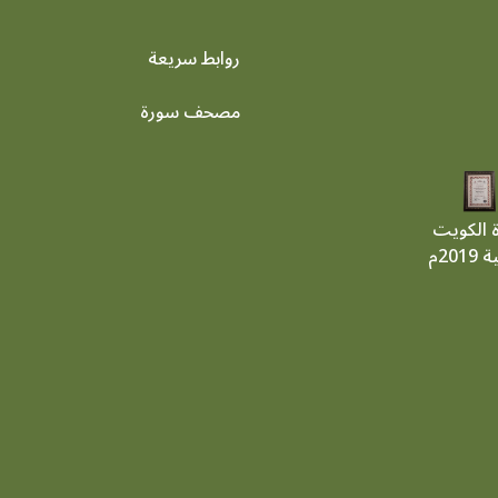
روابط سريعة
footer menu
مصحف سورة
ة الكويت
201م