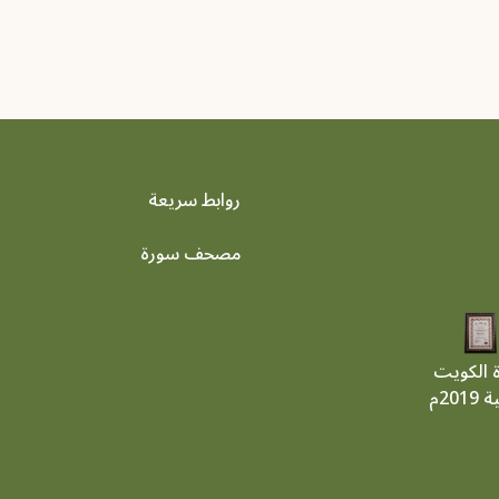
روابط سريعة
footer menu
مصحف سورة
ة الكويت
201م