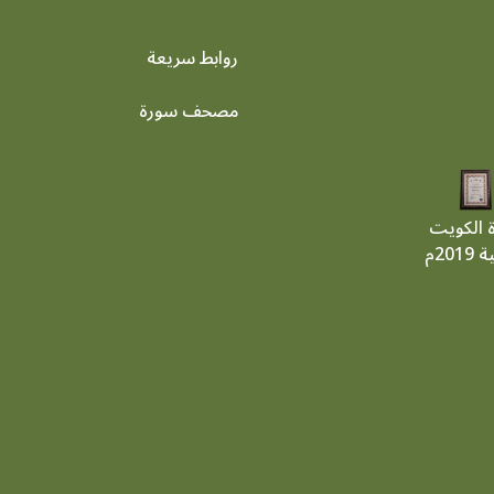
روابط سريعة
footer menu
مصحف سورة
ة الكويت
201م