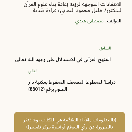
الانتقادات الموجهة لرؤية إعادة بناء علوم القرآن
للدكتور/ خليل محمود اليماني؛ قراءة نقدية
المؤلف :
مصطفى هندي
السابق
المنهج القرآني في الاستدلال على وجود الله تعالى
التالي
دراسة لمخطوط المصحف المحفوظ بمكتبة دار
العلوم برقم (88012)
((المعلومات والآراء المقدَّمة هي للكتّاب، ولا تعبّر
بالضرورة عن رأي الموقع أو أسرة مركز تفسير))