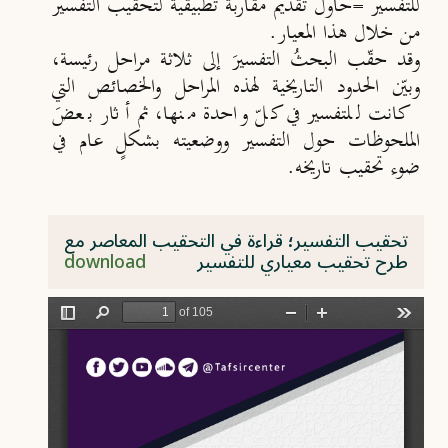
للتفسير =حاول تقديم مقاربة تطبيقية لتحقيب التفسير
من خلال هذا المعيار.
وقد حقّب البحثُ التفسيرَ إلى ثلاثة مراحل رئيسة،
وبيّن الحدود التاريخية لهذه المراحل والخصائص التي
كانت للتفسير في كلّ واحدة منها، ثم أثار بعضَ
الملحوظات حول التفسير ووضعيته بشكلٍ عام في
ضوء تحقيب تاريخه.
تحقيب التفسير؛ قراءة في التحقيب المعاصر مع
طرح تحقيب معياري للتفسير
download