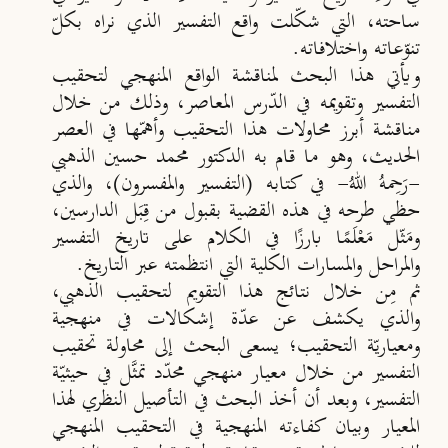
ساحته، التي شكّلت واقع التفسير الذي نراه بكلّ
تنوّعاته واختلافاته.
ويأتي هذا البحث لمناقشة الواقع المنهجي لتحقيب
التفسير وتقويمه في الدّرس المعاصر، وذلك من خلال
مناقشة أبرز محاولات هذا التحقيب وأهمّها في العصر
الحديث، وهو ما قام به الدكتور محمد حسين الذهبي
-رَحِمهُ اللهُ- في كتابه (التفسير والمفسرون)، والذي
حظي طرحه في هذه القضية بقبول من قِبَل الدارسين،
ومَثّل مَعْلَمًا بارزًا في الكلام على تاريخ التفسير
والمراحل والمسارات الكلية التي انتظمته عبر التاريخ.
ثم مِن خلال نتائج هذا التقويم لتحقيب الذهبي،
والذي يكشف عن عدّة إشكالات في منهجية
ومعياريّة التحقيب؛ يسعى البحث إلى محاولة تحقيب
التفسير من خلال معيار منهجي محدّد تمثَّل في حيثيّة
التفسير، وبعد أن أخذ البحث في التأصيل النظري لهذا
المعيار وبيان كفاءته المنهجية في التحقيب المنهجي