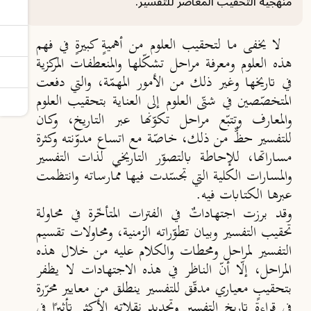
منهجية التحقيب المعاصر للتفسير.
لا يخفى ما لتحقيب العلوم من أهميةٍ كبيرةٍ في فهم
هذه العلوم ومعرفة مراحل تشكّلها والمنعطفات المركزية
في تاريخها وغير ذلك من الأمور المهمّة، والتي دفعت
المتخصّصين في شتّى العلوم إلى العناية بتحقيب العلوم
والمعارف وتتبّع مراحل تكوّنها عبر التاريخ، وكان
للتفسير حظٌّ من ذلك، خاصّة مع اتساع مدوّنته وكثرة
مساراتها، للإحاطة بالتصوّر التاريخي لذات التفسير
والمسارات الكلية التي تجسّدت فيها ممارساته وانتظمت
عبرها الكتابات فيه.
وقد برزت اجتهاداتٌ في الفترات المتأخّرة في محاولة
تحقيب التفسير وبيان تطوّراته الزمنية، ومحاولات تقسيم
التفسير لمراحل ومحطات والكلام عليه من خلال هذه
المراحل، إلّا أنّ الناظر في هذه الاجتهادات لا يظفر
بتحقيبٍ معياري مدقّق للتفسير ينطلق من معايير محرّرة
في قراءة تاريخ التفسير وتحديد نقلاته الأكثر تأثيرًا في