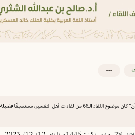
ة
حول "الإمام السهيلي، وجهوده في بيان بلاغة القرآن" كان موضوع اللقاء الـ66 م