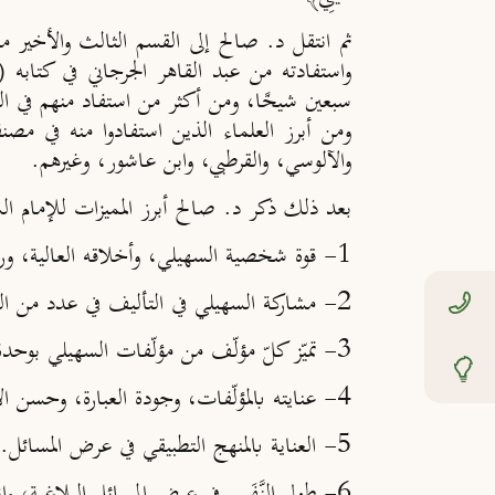
ثم انتقل د. صالح إلى
القسم الثالث
والأخير من 
واستفادته من عبد القاهر الجرجاني في كتابه 
سبعين شيخًا، ومن أكثر من استفاد منهم في النحو
ومن أبرز العلماء الذين استفادوا منه في مصنفا
والآلوسي، والقرطبي، وابن عاشور، وغيرهم.
بعد ذلك ذكر د. صالح أبرز المميزات للإمام ال
1- قوة شخصية السهيلي، وأخلاقه العالية، وروحه العلمية.
2- مشاركة السهيلي في التأليف في عدد من العلوم كاللغة والأنساب والسيرة وغيرها، وعدم اقتصاره على فنّ واحد.
3- تميّز كلّ مؤلّف من مؤلّفات السهيلي بوحدة الموضوع، والجدة في تناوله للمسائل.
4- عنايته بالمؤلّفات، وجودة العبارة، وحسن الأسلوب.
5- العناية بالمنهج التطبيقي في عرض المسائل.
6- طول النَّفَس في عرض المسائل البلاغية، وانفراده بمسائل بلاغية جديدة.