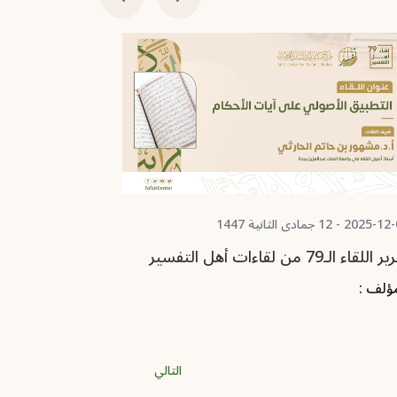
202 - 26 جمادى الأولى 1447
2025-09-27 - 04 ربيع الثاني 1447
اللقاء الـ78 من لقاءات أهل التفسير
تقرير اللقاء الـ77 من لقاءات أهل التفس
مؤلف :
المؤلف :
محمد
التالي