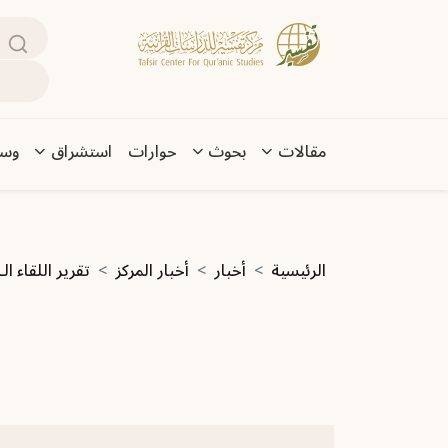
تجاوز إلى المحتوى الرئيسي
بحث
Main navigation
مقالات
بحوث
حوارات
استشراق
وسا
مسار التنقل
الرئيسية
أخبار
أخبار المركز
تقرير اللقاء الــ66 من لقاءات أهل التفسي