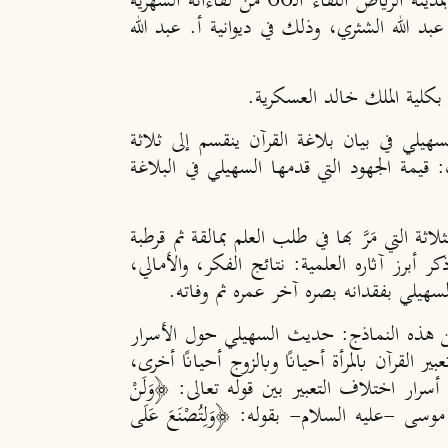
أقام مركز تفسير للدراسات القرآنية مساء الثلاثاء 28 جمادى الآخرة 1445هـ الموافق 12/ 12/ 2023م بمدينة الرياض اللقاء الـ66 من لقاءاته الشهرية
د الله الشثري، وذلك في ديوانية أ. عبد الله
 بكلية الملك خالد العسكرية.
هيلي في بيان بلاغة القرآن ينقسم إلى ثلاثة
:
قيمة الجهود التي قدمها السهيلي في البلاغة
ة التي مَرَّ بها في طلب العلم بمالقة ثم قرطبة
ذكر أبرز آثاره العلمية: نتائج الفكر، والأمالي،
لسهيلي بفقدانه بصره آخر عمره ثم وفاته.
ه من هذه النماذج: حديث السهيلي حول الأسرار
 القرآن بالمرأة أحيانًا وبالزوج أحيانًا أخرى،
ار اختلاف التعبير بين قوله تعالى: ﴿‌وَلَنْ
ي قصة موسى -عليه السلام- بقوله: ﴿‌وَلِتُصْنَعَ ‌عَلَى