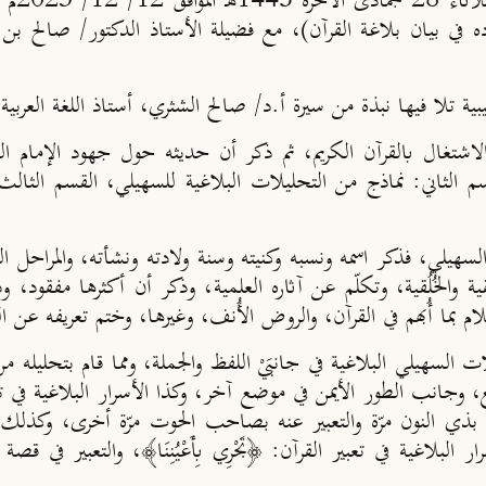
ه في بيان بلاغة القرآن)، مع فضيلة الأستاذ الدكتور/ صالح بن عب
ية تلا فيها نبذة من سيرة أ.د/ صالح الشثري، أستاذ اللغة العربية
اشتغال بالقرآن الكريم، ثم ذكر أن حديثه حول جهود الإمام الس
م الثاني:
نماذج من التحليلات البلاغية للسهيلي،
القسم الثالث
سهيلي، فذكر اسمه ونسبه وكنيته وسنة ولادته ونشأته، والمراحل الثلاث
لقية والخُلُقية، وتكلّم عن آثاره العلمية، وذكر أن أكثرها مفقود، و
م بما أُبهم في القرآن، والروض الأُنف، وغيرها، وختم تعريفه عن ا
 السهيلي البلاغية في جانبَيْ اللفظ والجملة، ومما قام بتحليل
ع، وجانب الطور الأيمن في موضع آخر، وكذا الأسرار البلاغية في تعبير
بذي النون مرّة والتعبير عنه بصاحب الحوت مرّة أخرى، وكذلك أسر
﴾، والأسرار البلاغية في تعبير القرآن: ﴿‌تَجْرِي ‌بِأَعْيُنِنَا﴾، والتعبير ف