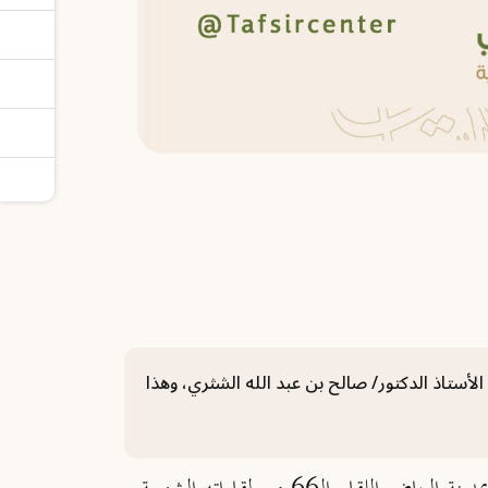
ن لقاءات أهل التفسير، مستضيفًا فضيلة الأستاذ الدكتور/ صالح بن عبد الله الشثري، وهذا