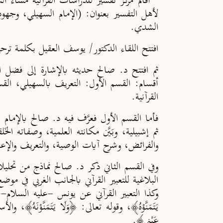
لأهل التفسير بعنوان: (الإمام السهيلي، وجهود
الشدي.
افتتح اللقاء الدكتور/ يوسف العقيل بكلمة ترحيب
ثم افتتح د. صالح حديثه بالإشارة إلى فضل ال
أقسام:
القسم الأول:
التعريف بالسهيلي،
القس
القرآنية.
فأما
القسم الأول
فعرَّف فيه د. صالح بالإمام ال
ثم إشبيلية، وبَيَّن مكانته العلمية، وصفاته الخَ
والفرائض، وشرح آيات الوصية، والتعريف والإعلا
وفي
القسم الثاني
ذكر د. صالح نماذج من تحليلات
البلاغية للتعبير القرآني بالجانب الغربي في موض
وكذا التعبير القرآني عن يونس -عليه السلام- 
‌يَتَمَنَّوْهُ﴾، وقوله تعالى: ﴿‌وَلَا ‌يَتَمَنَّوْنَهُ
‌عَيْنِي﴾.