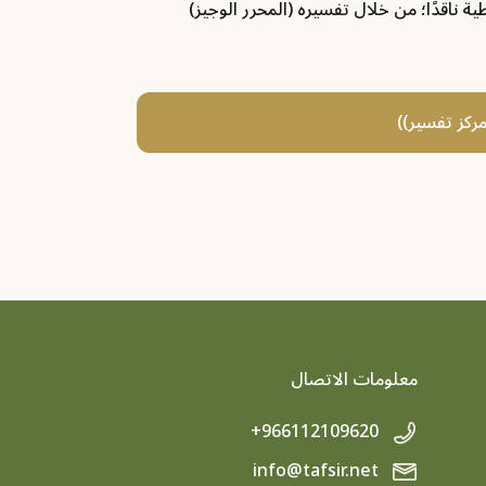
 ناقدًا؛ من خلال تفسيره (المحرر الوجيز)
مركز تفسير))
معلومات الاتصال
+966112109620
info@tafsir.net