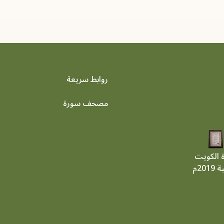
روابط سريعة
footer menu
مصحف سورة
ة الكويت
201م