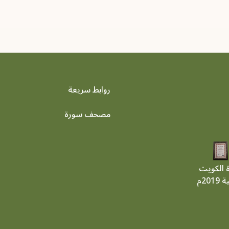
روابط سريعة
footer menu
مصحف سورة
ة الكويت
201م