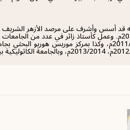
وحتى عام 2017م. وعمل كأستاذ زائر في عدد من الجامع