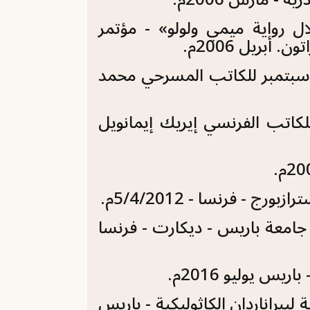
ال رواية ميمي ولولو» - مؤتمر
بريل 2006م.
قراءة في الترجمة الفرنسية لمسرحية ما الذي جرى في 11 سبتمبر للكاتب المسرحي محمد
لكاتب الفرنسي إيريك إيمانويل
- فرنسا - 5/4/2012م.
لام وحادثة شارلي 2015م - مؤتمر - جامعة باريس - ديكارت - فرنسا
س يوليو 2016م.
ليبراناردان الكاثوليكية - باريس