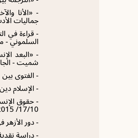
- «الأنا وال
جماليات الأدب 
السلموني - مؤت
- «البعد الإ
شميت - الجامعة الك
- الفتوى بين ال
- الإسلام دين ا
17/10/ 2015م.
- دور الأزهر ف
- دراسة نقدية