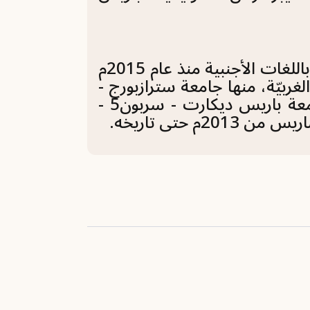
فضلًا عن كونه قد أسس وأشرف على مرصد الأزهر الشريف باللغات الأجنبية منذ عام 2015م
ات الغربيّة، منها جامعة سترازبورج -
فرنسا 2011/2012م، وكذا بمركز موريس هوريو البحثي بجامعة باريس ديكارت - سربون5 -