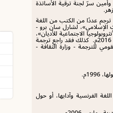
وأمين سرّ لجنة ترقية الأساتذة
هر.
رجم عددًا من الكتب من اللغة
اث الإسلامي»، لشارل سان برو -
جمة - وزارة الثقافة - القاهرة 2013م، و«الأنثروبولوجيا الاجتماعية للأديان»،
لكلود ريشير - المركز القومي للترجمة - وزارة الثقافة - القاهرة 2016م. كذلك فقد راجع ترجمة
ومي للترجمة - وزارة الثقافة -
199م.
للغة الفرنسية وآدابها، أو حول
- مارس 2006م.