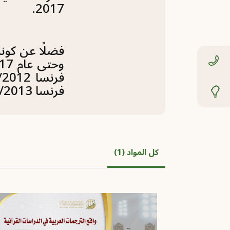
2017.
فرنسا 2012/2013م، 2013/2014م، وبالجامعة الكاثوليكية بباريس من 2013م حتى تاريخه.
كل المواد (1)