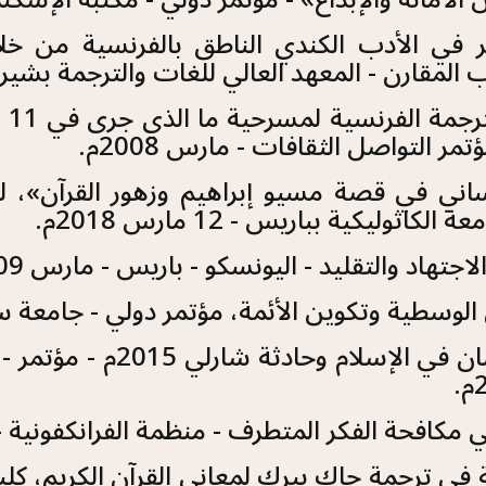
آخر في الأدب الكندي الناطق بالفرنسية من خل
المقارن - المعهد العالي للغات والترجمة بشيراتون. أ
- 
مر التواصل الثقافات - مارس 2008م.
نساني في قصة مسيو إبراهيم وزهور القرآن»، ل
اثوليكية بباريس - 12 مارس 2018م.
اجتهاد والتقليد - اليونسكو - باريس - مارس 2009م.
لوسطية وتكوين الأئمة، مؤتمر دولي - جامعة سترازبورج 
- حقوق الإنسان في الإس
ي مكافحة الفكر المتطرف - منظمة الفرانكفونية - باري
 في ترجمة جاك بيرك لمعاني القرآن الكريم، كلية 