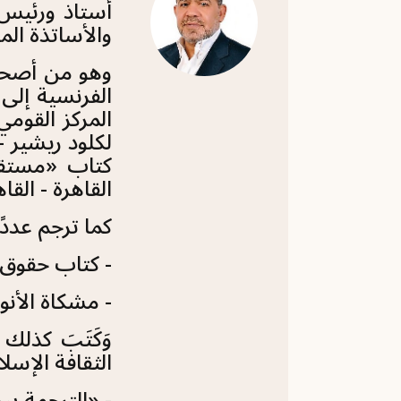
أستاذ ورئيس 
والأساتذة ال
وهو
من أصحاب
الفرنسية إلى 
كتاب «مستقبل
القاهرة - القاهرة 16
كما ترجم عددً
- كتاب حقوق ال
- مشكاة الأنوا
وَكَتَبَ كذلك
الثقافة الإسلا
- «الترجمة بين 