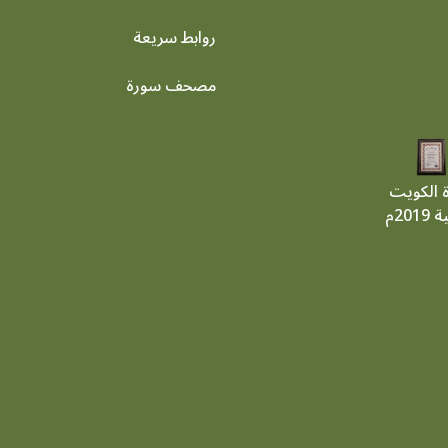
روابط سريعة
footer menu
مصحف سورة
ة الكويت
201م