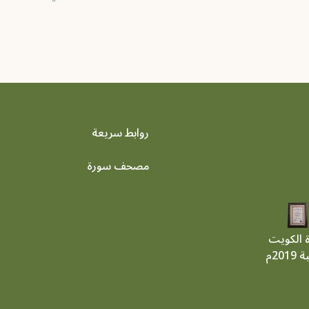
روابط سريعة
footer menu
مصحف سورة
ة الكويت
201م