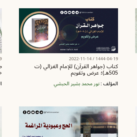
/
2022-11-14
1444-04-19 /
كتاب (جواهر القرآن) للإمام الغزالي (ت
ص
505هـ)؛ عرض وتقويم
«
المؤلف :
نور محمد بشير الحبشي
ا