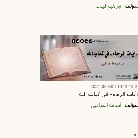
لمؤلف :
إبراهيم لبيب
2021-06-08
1442-10-27 
آيات الرجاء» في كتاب الله
لمؤلف :
أسامة المراكبي
Las
 »