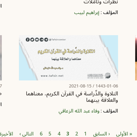
نظرات وتأمّلات
ا
المؤلف :
إبراهيم لبيب
/
2021-08-15
1443-01-06 /
التلاوة والدِّراسة في القرآن الكريم، معناهما
«
والعلاقة بينهما
ا
المؤلف :
وفاء عبد الله الزعاقي
First page
Previous page
الصفحة
الصفحة
الصفحة
الصفحة الحاليّة
الصفحة
الصفحة
Next page
t page
« الأولى
‹ السابق
1
2
3
4
5
6
التالي ›
الأخيرة