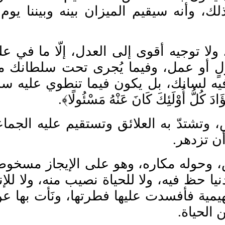
أنه سيقيم الميزان بينه وبيننا يوم الفصل: ﴿و
لا توجيه أقوى إلى العدل، إلّا ما في عل
ٍ أو عمل، وفيما يُجرى تحت سلطانك م
يه لسانك، بل يكون فيما تنطوي عليه س
 كُلُّ أُوْلَئِكَ كَانَ عَنْهُ مَسْئُولًا﴾.
س، وتشتدّ
به العلائق وتستقيم عليه الجما
أن تزدهر.
 وحوله مكاره، وهو على الإيجاز مسخو
ا حظ فيه، ولا للحياة نصيب منه، ولا للإنسا
يمية فأفسدت عليها فطرتها، ونَأت بها ع
الحياة.