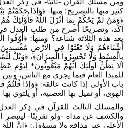
ومن مسلك القرآن -ثانيًا- في ذِكر العد
كثير منها بالتصريح؛ منها: ﴿
وَإِذَا حَكَمْتُمْ بَ
﴿
وَمَنْ لَمْ يَحْكُمْ بِمَا أَنْزَلَ اللَّهُ فَأُوْلَئِكَ هُم
آك
د، وتصريحًا أصرح م
ن طلب
العدل في 
بعد هذه الثلاثة شناعة؟ ومنها: ﴿
أَ
وْفُوا الْ
أَشْيَاءَهُمْ وَل
ا تَعْثَوْا فِي الأَرْضِ مُفْسِدِينَ
﴾
بِالْقِسْطِ وَل
ا تُخْسِرُوا الْمِيزَانَ
﴾، ﴿
وَيْلٌ لِلْمُ
أَلا يَظُنُّ أُولَئِكَ أَنَّهُمْ مَبْعُوثُونَ
*
لِيَوْمٍ عَظِي
للمبدأ العام فيما يجري مع الناس، وبين
باب الأولى إذا كانت عالقة: ﴿وَإِذَا قُلْتُمْ 
الهوى، أو تميل بها العصبية، أو يلتوي بها 
والمسلك الثالث للقرآن في ذِكر العدل 
والكشف عن مداه -ولو تقريبًا- ليتبصر ا
الأعلى غير مدافع ولا مسؤول: ﴿
إِنَّ اللَّهَ