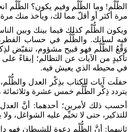
الظُّلْم! وما الظُّلْم وفيم يكون؟ الظُّل
مرة أكثر أو أقلّ مما لك، ويأخذ منك مر
ويكون الظُّلْم كذلك فيما بينك وبين ا
فيه لسانك. والظُّلْم في حساب الفطرة
وَقْع
ُ
الظُّلْم فهو قبيح مشؤوم، تنقب
ض لذ
ك
تأكيدٍ من الآيات عن التظالم؛ إبقاء
على مص
في محيطه الذي يعيش فيه.
حفلَت آيات الكتاب بذِكْر العدل والظُّلْم
يتردد ذِكْر الظُّلْم خمس عشرة وثلاثمائ
أحسب ذلك لأمرين؛ أحدهما: أنَّ العدل 
للتذكير، حتى لا تخيِّم عليه الشواغل، ولا
ثانيهما: أنَّ الظُّلْم دعوة للشيطان فهو د