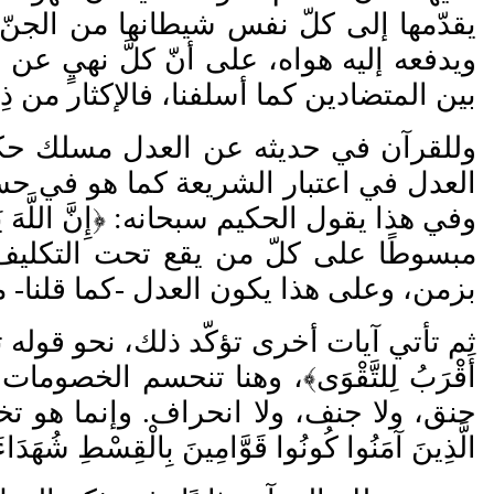
يقد
مها إلى كلّ نفس شيطانها من الجن
ويدفعه إليه هواه، على أن
كل
نهيٍ عن ا
بين المتضادين كما أسلفنا، فالإكثار من ذِكر
وللقرآن في حديثه عن العدل مسلك حكيم،
العدل في اعتبار الشريعة كما هو في حس
وفي هذا يقول الحكيم سبحانه: ﴿إِنَّ اللَّهَ يَأْمُ
مبسوطًا على كلّ من يقع تحت التكليف
بزمن، وعلى هذا يكون العدل -كما قلنا- مب
ثم تأتي آيات أخرى تؤكّد ذلك، نحو قوله تعالى: ﴿وَلَ
أَقْرَبُ لِلتَّقْوَى
﴾، وهنا تنحسم الخصومات، ف
حنق، ولا جنف، ولا انحراف. وإنما هو تخ
الَّذِينَ آمَنُوا كُونُوا قَوَّامِينَ بِالْقِسْطِ شُهَدَاءَ