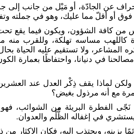
ْم انحراف عن الجادّة، أو مَيْل من جانب إ
ة فوق أو أقلّ مما عليك، وهو في جملته 
لناس من كافة الشؤون، ويكون فيما يقع تح
 كاللهب مساسه تهلكة، وللقرب منه مخا
ره المشاعر، ولا تستقيم عليه الحياة بحال
الحنا في دنيانا، واحتفاظًا بعمارة الكون 
، ولكن لماذا يقف ذ
كْر العدل عند العشرين 
ة مرة مع أنه مرذول بغيض؟
ن
ج
ى الفطرة البريئة من الشوائب، فهو ش
 يستشري في إغفاله الظُّلْم والعدوان.
ائمًا يزينه، ويجتذب إليه، فكان الإكثار من ذ