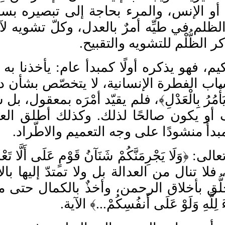
أو الإنس، والمرء بحاجة إلى تبصيره بسو
لظلم في طي
ه أمرٌ بالعدل، وكل
تشويه لآثا
 الظُّلْم للتشويه والتقبيح.
 فهو يذكره أولًا كمبدأ عام: يأخذنا به
اب الفطرة الإنسانية، لا يتخصّص بشأن د
رُ بِالْعَدْلِ﴾، فلم يقيّد أمْر
ه بمعقول، بل س
 أو يكون صالحًا لذلك. وكذلك أطلق ال
دأً منشودًا على وجه التعميم والاطّراد.
ا يَجْرِمَنَّكُمْ شَنَآنُ قَوْمٍ عَلَى أَلَّا تَعْدِ
لا تنال من العدالة بل ولا تمتد
إليها با
ل
ق بأخلاق الرحمن، وأخذٌ بالكمال حتى مع مَن ل
 لِلَّهِ وَلَوْ عَلَى أَنفُسِكُمْ...﴾ الآية.