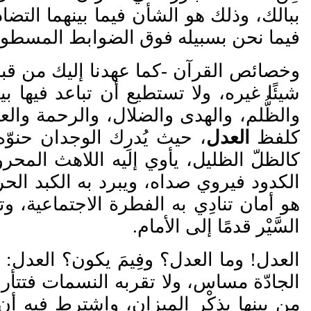
ببالك، وذلك هو الشأن فيما بينهما التضا
فيما نحن بسبيله فوق الضوابط المسطور
وخصائص القرآن -كما عهدنا إليك من قبل- 
شيئًا غيره، ولا تستطيع أن تباعد فيها
والظُّلم، والهدى والضلال، والرحمة والع
كلفظ
العدل
، حيث ي
در
ك الوجدان حنو
ه
كالظلّ الظليل، يأوي إليه اللاهث المحر
الكدود فيروي صداه، ويبرد به الكبد الحر
هو أمان تنادِي به الفطرة الاجتماعية، وت
السَّيْر قدمًا إلى الأمام.
العدل! وما العدل؟ وفِيمَ يكون؟ العدل: 
الجاد
ة مساس، ولا تقربه النسمات فتتأر
من بينها بذِكْر الميزان، واشترط فيه 