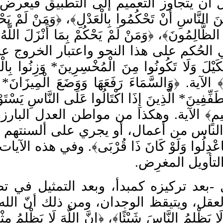
ل أن يتجاوز التعميم إلى التطبيق فيعرض ل
يْنَ النَّاسِ أَنْ تَحْكُمُوا بِالْعَدْلِ
﴾، ﴿
وَمَنْ لَمْ يَحْك
ُ الظَّالِمُونَ
﴾، ﴿
وَمَنْ لَمْ يَحْكُمْ بِمَا أَنْزَلَ اللَّه
الح
كم على هذا النحو واعتبار الخروج عن
كَيْلَ وَل
ا تَكُونُوا مِنَ الْمُخْسِرِينَ
*
وَزِنُوا بِا
 الآية. ﴿
وَالسَّمَاءَ رَفَعَهَا وَوَضَعَ الْمِيزَانَ
*
طَفِّفِينَ
*
الَّذِينَ إِذَا اكْتَالُوا عَلَى النَّاسِ يَسْتَ
مٍ
﴾ الآية. وهكذا من مواطن العدل البارز
 الناس من أعمال، أو يجري على ألسنتهم م
فَاعْدِلُوا وَلَوْ كَانَ ذَا قُرْبَى﴾. وفي هذ
التأويل المغرِض.
-بعد تركيزه كمبدأ، وبعد التمثيل في ت
لعقل، ويتيقظ الوجدان، ومن ذلك أنّ الله
 ل
ا يَظْلِمُ النَّاسَ شَيْئًا
﴾، ﴿
إِنَّ اللَّهَ ل
ا يَظْلِمُ مِثْ