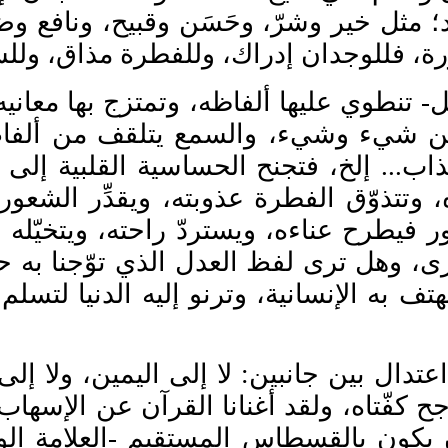
د؛ مثل خير وشرّ، وحَسَن وقبيح، ونافع وض
ة، فللوجدان إدراك، وللفطرة مذاق، ولل
تنطوي عليها ألفاظه، وتمتزج بها معانيه،
 بين شيء وشيء، والسمع يتلقف من ألفاظ
ذاب... إلخ، فتجنح الحساسية القلبية إلى 
، وتتذوّق الفطرة عذوبته، ويقد
ر الشعور 
ور فيطرح عناءه، ويسترد
راحته، ويتخي
له 
ى، وهل ترى لفظ العدل الذي توّجنا به حديث
هتف به الإنسانية، وترنو إليه الدنيا لتسل
اعتدال بين جانبين: لا إلى اليمين، ولا إل
جح كف
تاه، ولقد أغنانا القرآن عن الإسه
أن يكون بالقسطاس المستقيم -العلامة الو