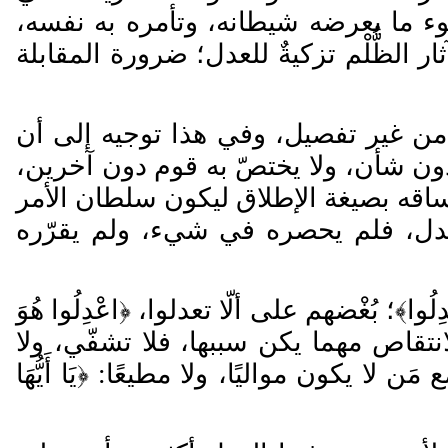
ء ما يعرضه شيطانه، وتأمره به نفسه،
ر الظُّلْم تزكيةٌ للعدل؛ ضرورة المقابلة
 من غير تفصيل، وفي هذا توجيه إلى أن
ون شأن، ولا يختصّ به قوم دون آخرين،
اقه بصيغة الإطلاق ليكون سلطان الأمر
عدل، فلم يحصره في شيء، ولم يقرّره
لُوا﴾؛ ب
غْضهم على أل
ا تعدلوا، ﴿
اعْدِلُوا هُوَ
لانتقاص مهما يكن سببها، فلا تشفّي، ولا
ا يكون مواليًا، ولا مطيعًا: ﴿يَا أَيُّهَا