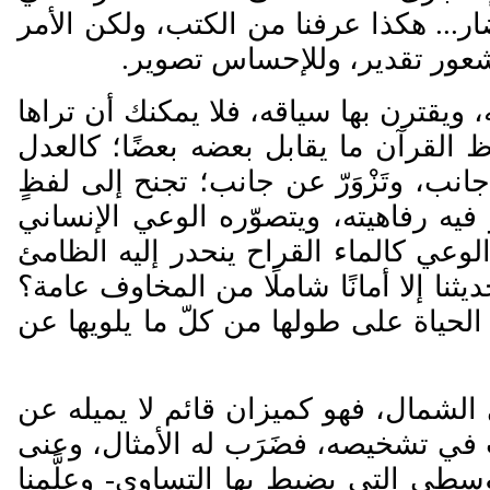
ار... هكذا عرفنا من الكتب، ولكن الأمر
شعور تقدير، وللإحساس تصوير.
 ويقترن بها سياقه، فلا يمكنك أن تراها
 القرآن ما يقابل بعضه بعضًا؛ كالعدل
جانب، وت
زْو
ر
عن جانب؛ تجنح إلى لفظٍ
فيه رفاهيته، ويتصو
ره الوعي الإنساني
الوعي كالماء القراح ينحدر إليه الظامئ
نا إلا أمانًا شاملًا من المخاوف عامة؟
م الحياة على طولها من كلّ ما يلويها عن
ى الشمال، فهو كميزان قائم لا يميله عن
اب في تشخيصه، فض
ر
ب له الأمثال، وعنى
سطى التي يضبط بها التساوي- وعلَّمنا