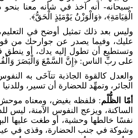
-سبحانه- أنه آخذ في شأنه معنا بنحو ذلك، و
الْقِيَامَةِ﴾، ﴿وَالْوَزْنُ يَوْمَئِذٍ الْحَقُّ﴾.
وليس بعد ذلك تمثيل أوضح في التعليم، و
عليك، وفيما يصدر عن جوارحك من قول
وتستطيع أن تطول إليه يدك، أو ينطق ف
على ربِّ الناس: ﴿إِنَّ السَّمْعَ وَالْبَصَرَ وَالْفُؤَادَ
والعدل كالقوة الجاذبة تتآخَى به النفو
الجائر، وتمهِّد للحضارة أن تسير، وللدنيا 
أمّا الظُّلْم
: فلفظه بغيض، ومعناه موحش،
الساكنة، ويزعج النفوس الآمنة، ليس للدني
نفسًا خالطها وحشية، أو طغت عليها البه
وشوكة في جنب الحضارة، وقذى في عين 