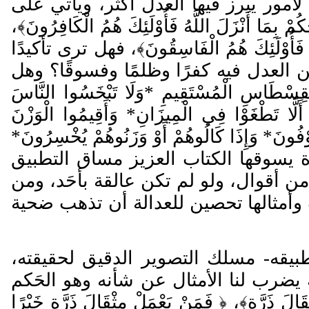
أمور يبرز فيها العدل أكثر، ويأتي على
ُمْ بِمَا أَنْزَلَ اللَّهُ فَأُوْلَئِكَ هُمُ الْكَافِرُونَ
﴾،
ُ فَأُوْلَئِكَ هُمُ الْفَاسِقُونَ
﴾، فهل ترى تأكيدًا
 العدل فيه كفرًا وظلمًا وفسوقًا؟ وهل
لْقِسْطَاسِ الْمُسْتَقِيمِ *
وَل
ا تَبْخَسُوا النَّاسَ
أَلَّا تَطْغَوْا فِي الْمِيزَانِ
*
وَأَقِيمُوا الْوَزْنَ
وْفُونَ
*
وَإِذَا كَالُوهُمْ أَوْ وَزَنُوهُمْ يُخْسِرُونَ
*
ة يسوقها الكتاب العزيز مساق التطبيق
ن أقوال، ولو لم تكن عالقة بأح
د، ومن
ه الآيات وأمثالها تحصين للعدالة أن تذهب ضحية
طبيقه- مسلك التصوير الدقيق لحقيقته،
 يضرب لنا الأمثال عن شأنه وهو الح
كم
قَالَ ذَرَّةٍ
﴾، ﴿
فَمَنْ يَعْمَلْ مِثْقَالَ ذَرَّةٍ خَيْرًا