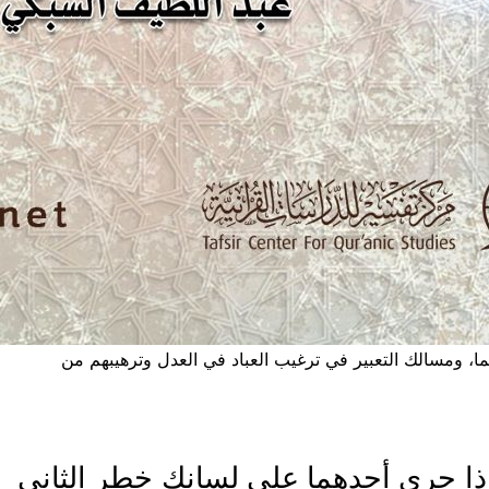
نهما، ومسالك التعبير في ترغيب العباد في العدل وترهيبهم من
، إذا جرى أحدهما على لسانك خطر الثاني