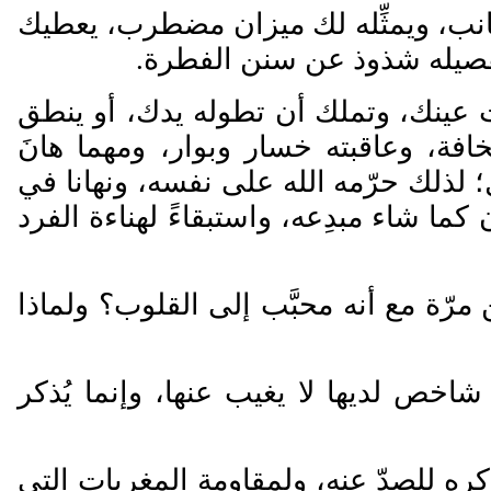
لى جانب، ويمثِّله لك ميزان مضطرب، يعطيك
وتفصيله شذوذ عن سنن الفطرة.
ت عينك، وتملك أن تطوله يدك، أو ينطق
فة، وعاقبته خسار وبوار، ومهما هانَ
؛ لذلك حر
مه الله على نفسه، ونهانا في
كما شاء مبدِعه، واستبقاءً لهناءة الفرد
مرّة مع أنه محبَّب إلى القلوب؟ ولماذا
اخص لديها لا يغيب عنها، وإنما يُذكر
ِكره للصد
عنه، ولمقاومة المغريات التي