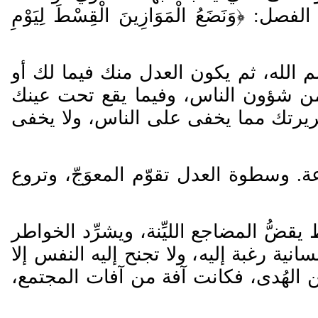
َنَضَعُ الْمَوَازِينَ الْقِسْطَ لِيَوْمِ
م الله، ثم يكون العدل منك فيما لك أو
ن شؤون الناس، وفيما يقع تحت عينك
ريرتك مما يخفى على الناس، ولا يخفى
عة. وسطوة العدل تقوّم المعو
جّ، وتروع
ط يقض
المضاجع اللي
نة، ويشر
د الخواطر
نية رغبة إليه، ولا تجنح إليه النفس إلا
ن الهُدى، فكانت آفة من آفات المجتمع،